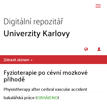
Přeskočit na obsah
Přepn
navig
Zobrazit záznam
Fyzioterapie po cévní mozkové
příhodě
Physiotherapy after cerbral vascular accident
bakalářská práce (
OBHÁJENO
)