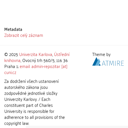
Metadata
Zobrazit celý záznam
© 2025
Univerzita Karlova
,
Ústřední
Theme by
knihovna
, Ovocný trh 560/5, 116 36
Praha 1;
email: admin-repozitar [at]
cuni.cz
Za dodržení všech ustanovení
autorského zákona jsou
zodpovědné jednotlivé složky
Univerzity Karlovy. / Each
constituent part of Charles
University is responsible for
adherence to all provisions of the
copyright law.