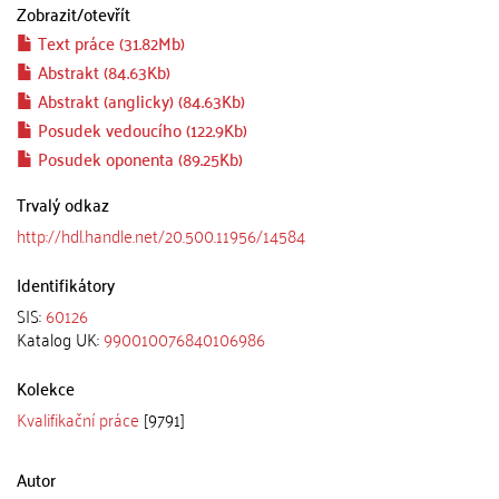
Zobrazit/
otevřít
Text práce (31.82Mb)
Abstrakt (84.63Kb)
Abstrakt (anglicky) (84.63Kb)
Posudek vedoucího (122.9Kb)
Posudek oponenta (89.25Kb)
Trvalý odkaz
http://hdl.handle.net/20.500.11956/14584
Identifikátory
SIS:
60126
Katalog UK:
990010076840106986
Kolekce
Kvalifikační práce
[9791]
Autor