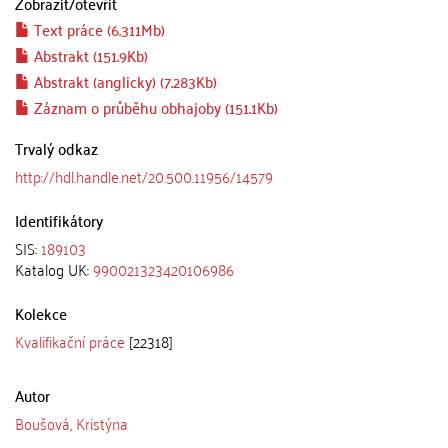
Zobrazit/
otevřít
Text práce (6.311Mb)
Abstrakt (151.9Kb)
Abstrakt (anglicky) (7.283Kb)
Záznam o průběhu obhajoby (151.1Kb)
Trvalý odkaz
http://hdl.handle.net/20.500.11956/14579
Identifikátory
SIS:
189103
Katalog UK:
990021323420106986
Kolekce
Kvalifikační práce
[22318]
Autor
Boušová, Kristýna