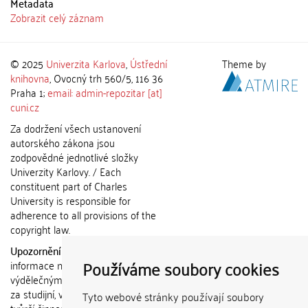
Metadata
Zobrazit celý záznam
© 2025
Univerzita Karlova
,
Ústřední
Theme by
knihovna
, Ovocný trh 560/5, 116 36
Praha 1;
email: admin-repozitar [at]
cuni.cz
Za dodržení všech ustanovení
autorského zákona jsou
zodpovědné jednotlivé složky
Univerzity Karlovy. / Each
constituent part of Charles
University is responsible for
adherence to all provisions of the
copyright law.
Upozornění / Notice:
Získané
Používáme soubory cookies
informace nemohou být použity k
výdělečným účelům nebo vydávány
za studijní, vědeckou nebo jinou
Tyto webové stránky používají soubory