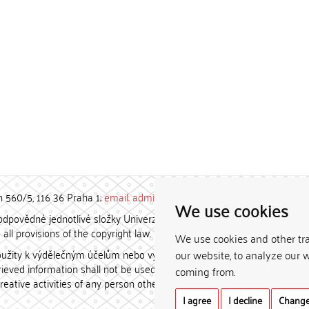
h 560/5, 116 36 Praha 1;
email: admin-repozitar [at] cuni.cz
We use cookies
povědné jednotlivé složky Univerzity Karlovy. / Each constituent
all provisions of the copyright law.
We use cookies and other tr
užity k výdělečným účelům nebo vydávány za studijní, vědeckou
our website, to analyze our w
etrieved information shall not be used for any commercial purposes
coming from.
creative activities of any person other than the author.
I agree
I decline
Change