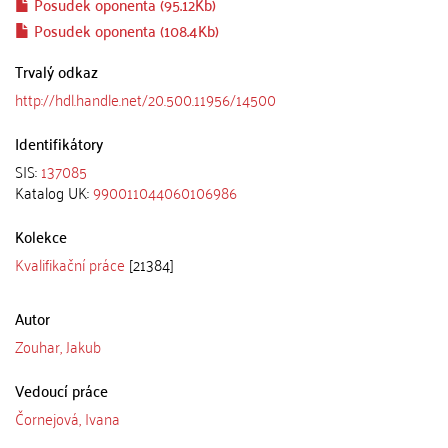
Posudek oponenta (95.12Kb)
Posudek oponenta (108.4Kb)
Trvalý odkaz
http://hdl.handle.net/20.500.11956/14500
Identifikátory
SIS:
137085
Katalog UK:
990011044060106986
Kolekce
Kvalifikační práce
[21384]
Autor
Zouhar, Jakub
Vedoucí práce
Čornejová, Ivana