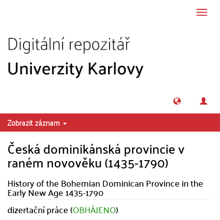
Přeskočit na obsah
Přepn
navig
Zobrazit záznam
Česká dominikánská provincie v
raném novověku (1435-1790)
History of the Bohemian Dominican Province in the
Early New Age 1435-1790
dizertační práce (
OBHÁJENO
)