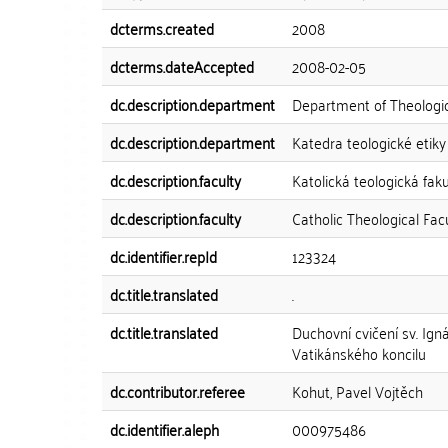
dcterms.created
2008
dcterms.dateAccepted
2008-02-05
dc.description.department
Department of Theologica
dc.description.department
Katedra teologické etiky 
dc.description.faculty
Katolická teologická faku
dc.description.faculty
Catholic Theological Fac
dc.identifier.repId
123324
dc.title.translated
.
dc.title.translated
Duchovní cvičení sv. Ign
Vatikánského koncilu
dc.contributor.referee
Kohut, Pavel Vojtěch
dc.identifier.aleph
000975486