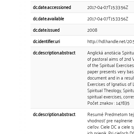
dc.date.accessioned
2017-04-07T15:33:56Z
dc.date.available
2017-04-07T15:33:56Z
dc.date.issued
2008
dc.identifier.uri
http://hdl.handle.net/20
dc.description.abstract
Anglická anotácia Spiritu
of pastoral aims of 2nd 
of the Spiritual Exercis
paper presents very basi
document and in a result
Exercises of Ignatius of
Spiritual Theology, Spirit
spiritual exercises, corr
Počet znakov : 147835
dc.description.abstract
Resumé Predmetom tejto 
vhodnosť pre naplnenie p
cieľov. Ciele DC a ciel
ich prienik. Pri cieľoch D