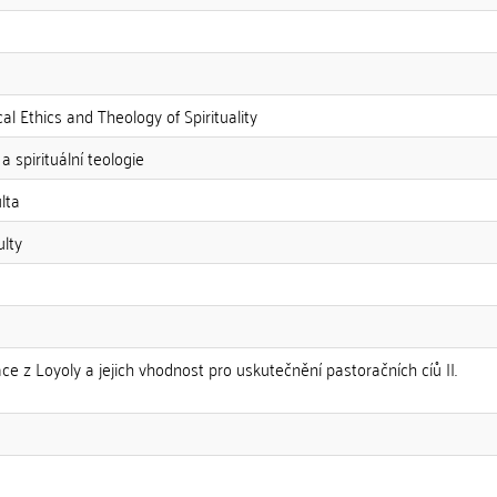
l Ethics and Theology of Spirituality
a spirituální teologie
lta
ulty
áce z Loyoly a jejich vhodnost pro uskutečnění pastoračních cíů II.