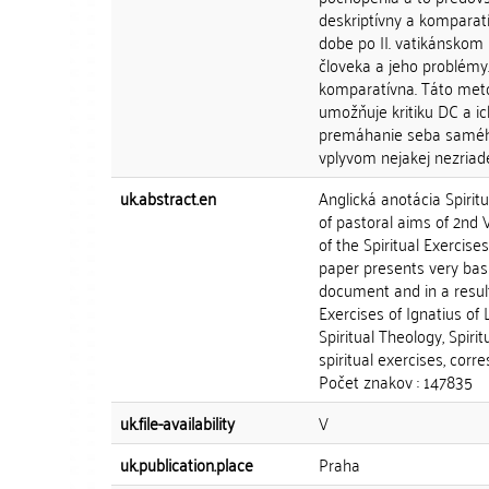
deskriptívny a komparatí
dobe po II. vatikánskom
človeka a jeho problémy.
komparatívna. Táto metó
umožňuje kritiku DC a i
premáhanie seba samého
vplyvom nejakej nezriade
uk.abstract.en
Anglická anotácia Spiritu
of pastoral aims of 2nd 
of the Spiritual Exercis
paper presents very basi
document and in a result
Exercises of Ignatius of
Spiritual Theology, Spirit
spiritual exercises, corr
Počet znakov : 147835
uk.file-availability
V
uk.publication.place
Praha