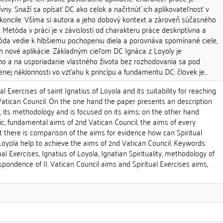
vny. Snaží sa opísať DC ako celok a načrtnúť ich aplikovateľnosť v
 koncile. Všíma si autora a jeho dobový kontext a zároveň súčasného
 Metóda v práci je v závislosti od charakteru práce deskriptívna a
da vedie k hlbšiemu pochopeniu diela a porovnáva spomínané ciele,
ch nové aplikácie. Základným cieľom DC Ignáca z Loyoly je
 a na usporiadanie vlastného života bez rozhodovania sa pod
nej náklonnosti vo vzťahu k princípu a fundamentu DC: človek je...
al Exercises of saint Ignatius of Loyola and its suitability for reaching
Vatican Council. On the one hand the paper presents an description
es, its methodology and is focused on its aims; on the other hand
c, fundamental aims of 2nd Vatican Council, the aims of every
 there is comparison of the aims for evidence how can Spiritual
 Loyola help to achieve the aims of 2nd Vatican Council. Keywords:
ual Exercises, Ignatius of Loyola, Ignatian Spirituality, methodology of
espondence of II. Vatican Council aims and Spiritual Exercises aims,