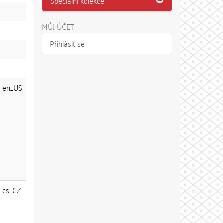
Speciální kolekce
MŮJ ÚČET
Přihlásit se
en_US
cs_CZ