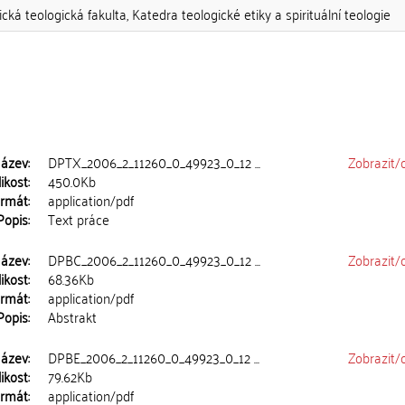
ická teologická fakulta, Katedra teologické etiky a spirituální teologie
ázev:
DPTX_2006_2_11260_0_49923_0_12 ...
Zobrazit/
ikost:
450.0Kb
rmát:
application/pdf
Popis:
Text práce
ázev:
DPBC_2006_2_11260_0_49923_0_12 ...
Zobrazit/
ikost:
68.36Kb
rmát:
application/pdf
Popis:
Abstrakt
ázev:
DPBE_2006_2_11260_0_49923_0_12 ...
Zobrazit/
ikost:
79.62Kb
rmát:
application/pdf