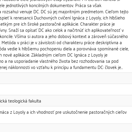
le jednotlivých koncilných dokumentov. Práca sa však
a rozsahu) venuje DC. DC sú jej majoritným predmetom. Cieľom tejto
spieť k renesancii Duchovných cvičení Ignáca z Loyoly, ich hlbšieho
tkým pre ich široké pastoračné aplikácie. Charakter práce je
vny. Snaží sa opísať DC ako celok a načrtnúť ich aplikovateľnosť v
 koncile. Všíma si autora a jeho dobový kontext a zároveň súčasného
 Metóda v práci je v závislosti od charakteru práce deskriptívna a
da vedie k hlbšiemu pochopeniu diela a porovnáva spomínané ciele,
ch nové aplikácie. Základným cieľom DC Ignáca z Loyoly je
 a na usporiadanie vlastného života bez rozhodovania sa pod
nej náklonnosti vo vzťahu k princípu a fundamentu DC: človek je...
ická teologická fakulta
gnáca z Loyoly a ich vhodnosť pre uskutočnenie pastoračných cieľov