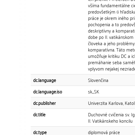
všíma fundamentálne cie
predovšetkým (i hľadisk
práce je okrem iného pri
pochopenia a to predovše
deskriptívny a komparatí
dobe po II. vatikánskom
človeka a jeho problémy.
komparatívna. Táto metó
umožňuje kritiku DC a i
premáhanie seba samého
vplyvom nejakej nezriade
dc.language
Slovenčina
dc.language.iso
sk_SK
dc.publisher
Univerzita Karlova, Katol
dc.title
Duchovné cvičenia sv. I
II. Vatikánskeho koncilu
dc.type
diplomová práce