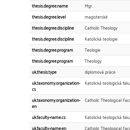
thesis.degree.name
Mgr.
thesis.degree.level
magisterské
thesis.degree.discipline
Catholic Theology
thesis.degree.discipline
Katolická teologie
thesis.degree.program
Teologie
thesis.degree.program
Theology
uk.thesis.type
diplomová práce
uk.taxonomy.organization-
Katolická teologická faku
cs
uk.taxonomy.organization-
Catholic Theological Fac
en
uk.faculty-name.cs
Katolická teologická faku
uk.faculty-name.en
Catholic Theological Fac