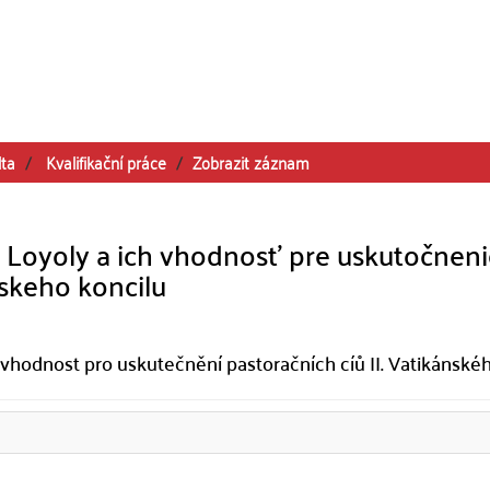
lta
Kvalifikační práce
Zobrazit záznam
z Loyoly a ich vhodnosť pre uskutočnen
nskeho koncilu
h vhodnost pro uskutečnění pastoračních cíů II. Vatikánské