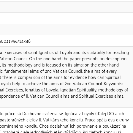
.500.11956/14348
al Exercises of saint Ignatius of Loyola and its suitability for reaching
Vatican Council. On the one hand the paper presents an description
es, its methodology and is focused on its aims; on the other hand
c, fundamental aims of 2nd Vatican Council, the aims of every
 there is comparison of the aims for evidence how can Spiritual
 Loyola help to achieve the aims of 2nd Vatican Council. Keywords:
ual Exercises, Ignatius of Loyola, Ignatian Spirituality, methodology of
espondence of II. Vatican Council aims and Spiritual Exercises aims,
práce sú Duchovné cvičenia sv. Ignáca z Loyoly (ďalej DC) a ich
astoračných cieľov II. Vatikánskeho koncilu. Práca spája dva okruhy
e spomínaného koncilu. Chce dosiahnuť ich porovnanie a poukázať na
C rozoberá ciele jednotlivých etáp (týždňov). Pri cieľoch koncilu si