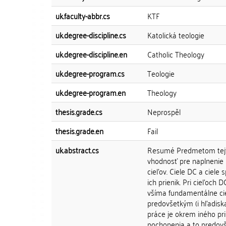
uk.faculty-abbr.cs
KTF
uk.degree-discipline.cs
Katolická teologie
uk.degree-discipline.en
Catholic Theology
uk.degree-program.cs
Teologie
uk.degree-program.en
Theology
thesis.grade.cs
Neprospěl
thesis.grade.en
Fail
uk.abstract.cs
Resumé Predmetom tejto 
vhodnosť pre naplnenie p
cieľov. Ciele DC a ciel
ich prienik. Pri cieľoch D
všíma fundamentálne cie
predovšetkým (i hľadisk
práce je okrem iného pri
pochopenia a to predovše