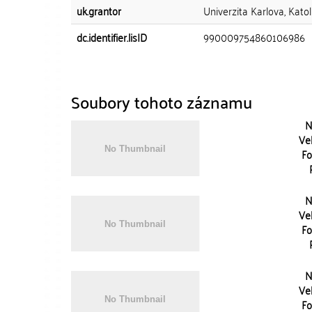
uk.grantor
Univerzita Karlova, Katol
dc.identifier.lisID
990009754860106986
Soubory tohoto záznamu
N
Vel
Fo
N
Vel
Fo
N
Vel
Fo