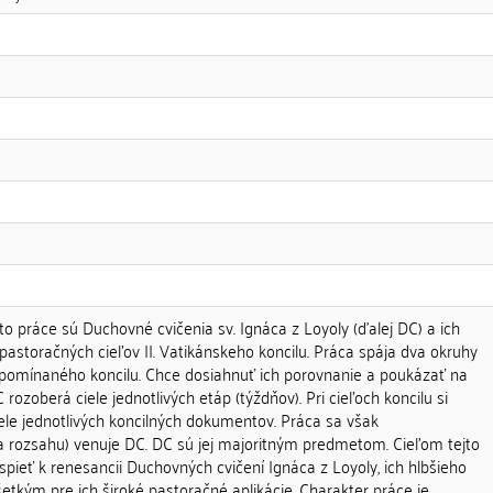
práce sú Duchovné cvičenia sv. Ignáca z Loyoly (ďalej DC) a ich
astoračných cieľov II. Vatikánskeho koncilu. Práca spája dva okruhy
e spomínaného koncilu. Chce dosiahnuť ich porovnanie a poukázať na
C rozoberá ciele jednotlivých etáp (týždňov). Pri cieľoch koncilu si
le jednotlivých koncilných dokumentov. Práca sa však
a rozsahu) venuje DC. DC sú jej majoritným predmetom. Cieľom tejto
spieť k renesancii Duchovných cvičení Ignáca z Loyoly, ich hlbšieho
tkým pre ich široké pastoračné aplikácie. Charakter práce je