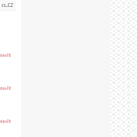
cs_CZ
otevřít
otevřít
otevřít