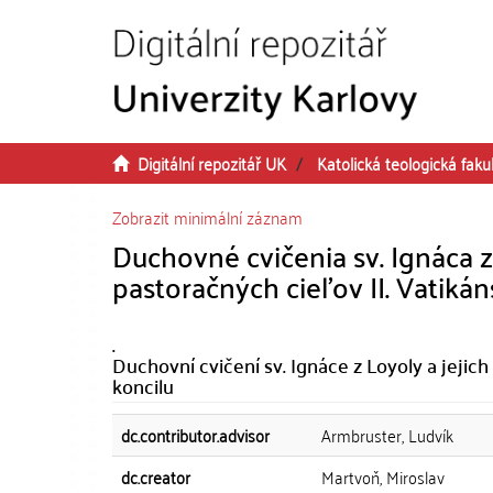
Přeskočit na obsah
Digitální repozitář UK
Katolická teologická faku
Zobrazit minimální záznam
Duchovné cvičenia sv. Ignáca 
pastoračných cieľov II. Vatiká
.
Duchovní cvičení sv. Ignáce z Loyoly a jejic
koncilu
dc.contributor.advisor
Armbruster, Ludvík
dc.creator
Martvoň, Miroslav