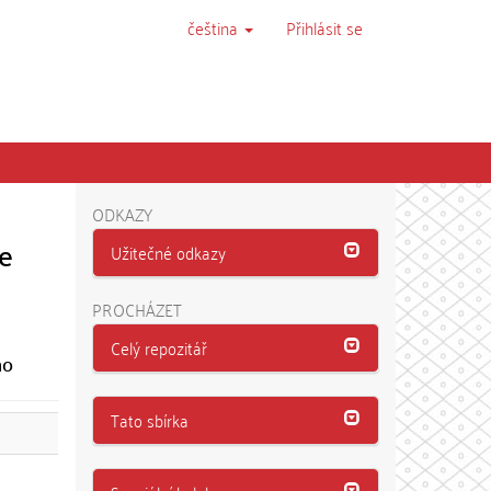
čeština
Přihlásit se
ODKAZY
ie
Užitečné odkazy
PROCHÁZET
Celý repozitář
ho
Tato sbírka