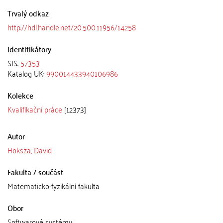
Trvalý odkaz
http://hdl.handle.net/20.500.11956/14258
Identifikátory
SIS:
57353
Katalog UK:
990014433940106986
Kolekce
Kvalifikační práce
[12373]
Autor
Hoksza, David
Fakulta / součást
Matematicko-fyzikální fakulta
Obor
Softwarové systémy