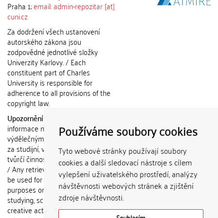
Praha 1;
email: admin-repozitar [at]
cuni.cz
Za dodržení všech ustanovení
autorského zákona jsou
zodpovědné jednotlivé složky
Univerzity Karlovy. / Each
constituent part of Charles
University is responsible for
adherence to all provisions of the
copyright law.
Upozornění / Notice:
Získané
Používáme soubory cookies
informace nemohou být použity k
výdělečným účelům nebo vydávány
za studijní, vědeckou nebo jinou
Tyto webové stránky používají soubory
tvůrčí činnost jiné osoby než autora.
cookies a další sledovací nástroje s cílem
/ Any retrieved information shall not
vylepšení uživatelského prostředí, analýzy
be used for any commercial
návštěvnosti webových stránek a zjištění
purposes or claimed as results of
zdroje návštěvnosti.
studying, scientific or any other
creative activities of any person
Souhlasím