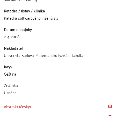
Katedra / ústav / klinika
Katedra softwarového inženýrství
Datum obhajoby
2. 4. 2008
Nakladatel
Univerzita Karlova, Matematicko-fyzikální fakulta
Jazyk
Čeština
Známka
Uznáno
Abstrakt (česky)