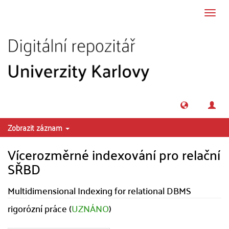
Přeskočit na obsah
Přepn
navig
Zobrazit záznam
Vícerozměrné indexování pro relační
SŘBD
Multidimensional Indexing for relational DBMS
rigorózní práce (
UZNÁNO
)