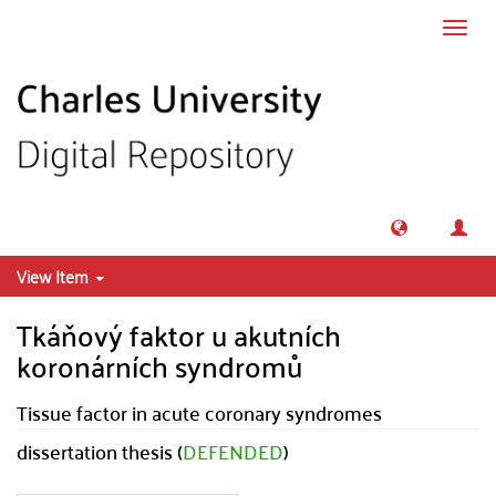
Skip to main content
Toggl
navig
View Item
Tkáňový faktor u akutních
koronárních syndromů
Tissue factor in acute coronary syndromes
dissertation thesis (
DEFENDED
)