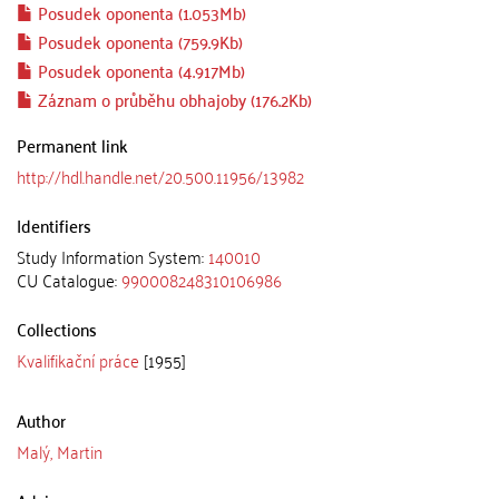
Posudek oponenta (1.053Mb)
Posudek oponenta (759.9Kb)
Posudek oponenta (4.917Mb)
Záznam o průběhu obhajoby (176.2Kb)
Permanent link
http://hdl.handle.net/20.500.11956/13982
Identifiers
Study Information System:
140010
CU Catalogue:
990008248310106986
Collections
Kvalifikační práce
[1955]
Author
Malý, Martin