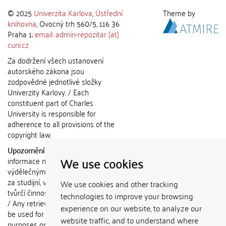
© 2025
Univerzita Karlova
,
Ústřední
Theme by
knihovna
, Ovocný trh 560/5, 116 36
Praha 1;
email: admin-repozitar [at]
cuni.cz
Za dodržení všech ustanovení
autorského zákona jsou
zodpovědné jednotlivé složky
Univerzity Karlovy. / Each
constituent part of Charles
University is responsible for
adherence to all provisions of the
copyright law.
Upozornění / Notice:
Získané
We use cookies
informace nemohou být použity k
výdělečným účelům nebo vydávány
za studijní, vědeckou nebo jinou
We use cookies and other tracking
tvůrčí činnost jiné osoby než autora.
technologies to improve your browsing
/ Any retrieved information shall not
experience on our website, to analyze our
be used for any commercial
website traffic, and to understand where
purposes or claimed as results of