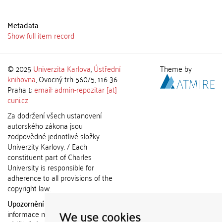
Metadata
Show full item record
© 2025
Univerzita Karlova
,
Ústřední
Theme by
knihovna
, Ovocný trh 560/5, 116 36
Praha 1;
email: admin-repozitar [at]
cuni.cz
Za dodržení všech ustanovení
autorského zákona jsou
zodpovědné jednotlivé složky
Univerzity Karlovy. / Each
constituent part of Charles
University is responsible for
adherence to all provisions of the
copyright law.
Upozornění / Notice:
Získané
We use cookies
informace nemohou být použity k