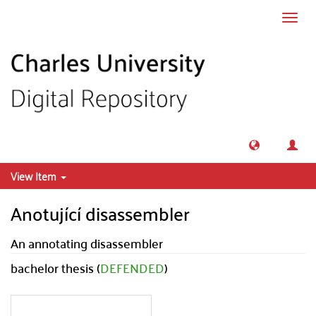
Skip to main content
Toggl
navig
View Item
Anotující disassembler
An annotating disassembler
bachelor thesis (
DEFENDED
)