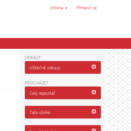
čeština
Přihlásit se
ODKAZY
Užitečné odkazy
PROCHÁZET
Celý repozitář
Tato sbírka