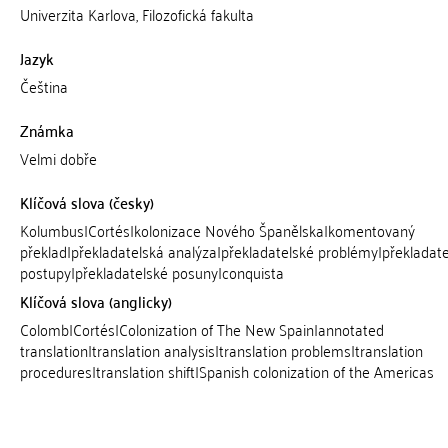
Univerzita Karlova, Filozofická fakulta
Jazyk
Čeština
Známka
Velmi dobře
Klíčová slova (česky)
Kolumbus|Cortés|kolonizace Nového Španělska|komentovaný
překlad|překladatelská analýza|překladatelské problémy|překladat
postupy|překladatelské posuny|conquista
Klíčová slova (anglicky)
Colomb|Cortés|Colonization of The New Spain|annotated
translation|translation analysis|translation problems|translation
procedures|translation shift|Spanish colonization of the Americas