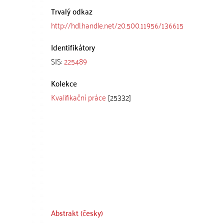
Trvalý odkaz
http://hdl.handle.net/20.500.11956/136615
Identifikátory
SIS:
225489
Kolekce
Kvalifikační práce
[25332]
Abstrakt (česky)