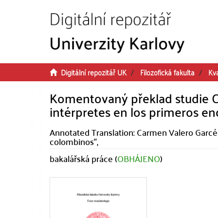
Přeskočit na obsah
Digitální repozitář UK
Filozofická fakulta
Kva
Komentovaný překlad studie C
intérpretes en los primeros e
Annotated Translation: Carmen Valero Garcés
colombinos",
bakalářská práce (
OBHÁJENO
)