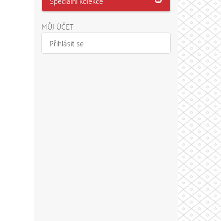
Speciální kolekce
MŮJ ÚČET
Přihlásit se