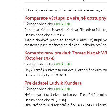
Zobrazují se záznamy příbuzné na základě názvu, aut
Komparace výstupů z veřejně dostupný
Výsledek obhajoby:
OBHÁJENO
Řehořová, Klára
(
Univerzita Karlova, Filozofická fakulta
Datum obhajoby:
1. 2. 2022
Tato diplomová práce se zabývá kvalitou výstupů ve
otestovat jejich možnosti na překladu několika typů tex
Komentovaný překlad: Tomas Nagel: What 
(October 1974)
Výsledek obhajoby:
OBHÁJENO
Hnyk, Tomáš
(
Univerzita Karlova, Filozofická fakulta
,
20
Datum obhajoby:
10. 9. 2012
Překladatel Ludvík Kundera
Výsledek obhajoby:
OBHÁJENO
Nešporová, Jitka
(
Univerzita Karlova, Filozofická fakulta
Datum obhajoby:
21. 5. 2014
Jitka Nešporová disertační práce ABSTRAKT Předmě