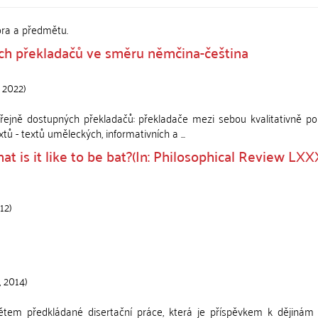
ora a předmětu.
ch překladačů ve směru němčina-čeština
,
2022
)
řejně dostupných překladačů: překladače mezi sebou kvalitativně po
tů - textů uměleckých, informativních a ...
is it like to be bat?(In: Philosophical Review LXXX
12
)
,
2014
)
tem předkládané disertační práce, která je příspěvkem k dějinám