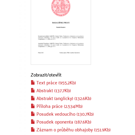
Zobrazit/
otevřít
Text práce (955.2Kb)
Abstrakt (137.7Kb)
Abstrakt (anglicky) (132.6Kb)
Příloha práce (2.534Mb)
Posudek vedoucího (130.7Kb)
Posudek oponenta (187.6Kb)
Záznam o průběhu obhajoby (151.9Kb)