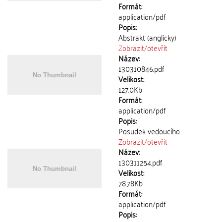
Formát:
application/pdf
Popis:
Abstrakt (anglicky)
Zobrazit/
otevřít
Název:
130310846.pdf
Velikost:
127.0Kb
Formát:
application/pdf
Popis:
Posudek vedoucího
Zobrazit/
otevřít
Název:
130311254.pdf
Velikost:
78.78Kb
Formát:
application/pdf
Popis: