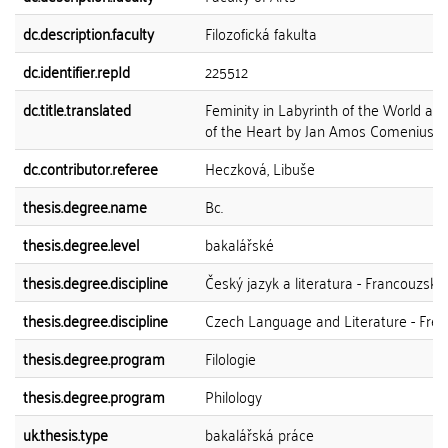
dc.description.faculty
Filozofická fakulta
dc.identifier.repId
225512
dc.title.translated
Feminity in Labyrinth of the World an
of the Heart by Jan Amos Comenius
dc.contributor.referee
Heczková, Libuše
thesis.degree.name
Bc.
thesis.degree.level
bakalářské
thesis.degree.discipline
Český jazyk a literatura - Francouzská 
thesis.degree.discipline
Czech Language and Literature - Fren
thesis.degree.program
Filologie
thesis.degree.program
Philology
uk.thesis.type
bakalářská práce