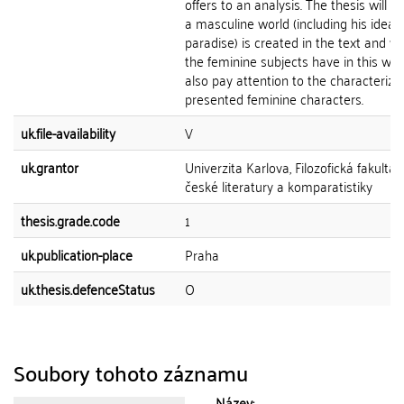
offers to an analysis. The thesis will
a masculine world (including his ideal fo
paradise) is created in the text and w
the feminine subjects have in this world
also pay attention to the characterizat
presented feminine characters.
uk.file-availability
V
uk.grantor
Univerzita Karlova, Filozofická fakulta,
české literatury a komparatistiky
thesis.grade.code
1
uk.publication-place
Praha
uk.thesis.defenceStatus
O
Soubory tohoto záznamu
Název: