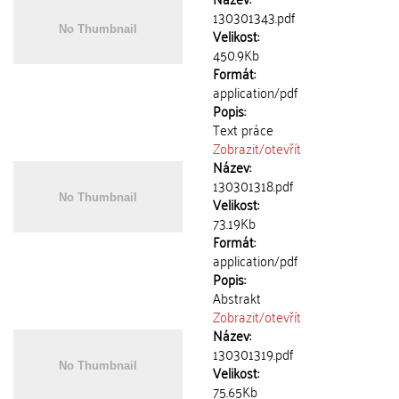
130301343.pdf
Velikost:
450.9Kb
Formát:
application/pdf
Popis:
Text práce
Zobrazit/
otevřít
Název:
130301318.pdf
Velikost:
73.19Kb
Formát:
application/pdf
Popis:
Abstrakt
Zobrazit/
otevřít
Název:
130301319.pdf
Velikost:
75.65Kb