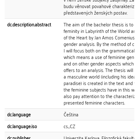
budu věnovat povahové charakterizac
představených ženských postav.
dc.description.abstract
The aim of the bachelor thesis is to a
feminity in Labyrinth of the World an
of the Heart by Jan Amos Comenius u
gender analysis. By the method of clo
I will focus both on the grammatical a
which means a use of feminine gender 
and on other gender aspects which th
offers to an analysis. The thesis will
a masculine world (including his ideal fo
paradise) is created in the text and w
the feminine subjects have in this world
also pay attention to the characterizat
presented feminine characters.
dc.language
Čeština
dc.language.iso
cs_CZ
dc.publisher
Univerzita Karlova, Filozofická fakulta