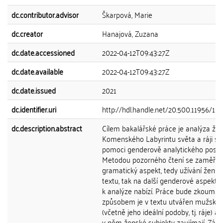
dc.contributor.advisor
Škarpová, Marie
dc.creator
Hanajová, Zuzana
dc.date.accessioned
2022-04-12T09:43:27Z
dc.date.available
2022-04-12T09:43:27Z
dc.date.issued
2021
dc.identifier.uri
http://hdl.handle.net/20.500.11956/13
dc.description.abstract
Cílem bakalářské práce je analýza žen
Komenského Labyrintu světa a ráji sr
pomoci genderově analytického postu
Metodou pozorného čtení se zaměřím
gramatický aspekt, tedy užívání žens
textu, tak na další genderové aspekty,
k analýze nabízí. Práce bude zkoumat
způsobem je v textu utvářen mužský 
(včetně jeho ideální podoby, tj. ráje) a
v něm ženské subjekty zaujímají. Zár