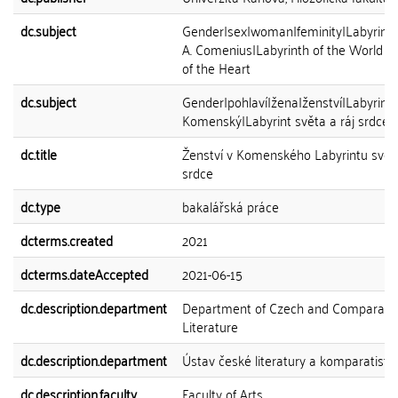
dc.subject
Gender|sex|woman|feminity|Labyrinth|
A. Comenius|Labyrinth of the World a
of the Heart
dc.subject
Gender|pohlaví|žena|ženství|Labyrint|Rá
Komenský|Labyrint světa a ráj srdce
dc.title
Ženství v Komenského Labyrintu světa
srdce
dc.type
bakalářská práce
dcterms.created
2021
dcterms.dateAccepted
2021-06-15
dc.description.department
Department of Czech and Comparati
Literature
dc.description.department
Ústav české literatury a komparatistik
dc.description.faculty
Faculty of Arts