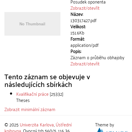
Posudek oponenta
Zobrazit/
otevřít
Název:
130317427.pdf
Velikost:
151.6Kb
Formát:
application/pdf
Popis:
Záznam o průběhu obhajoby
Zobrazit/
otevřít
Tento záznam se objevuje v
následujících sbírkách
Kvalifikační práce
[25332]
Theses
Zobrazit minimální záznam
© 2025
Univerzita Karlova
,
Ústřední
Theme by
knihovna
, Ovocný trh 560/5, 116 36