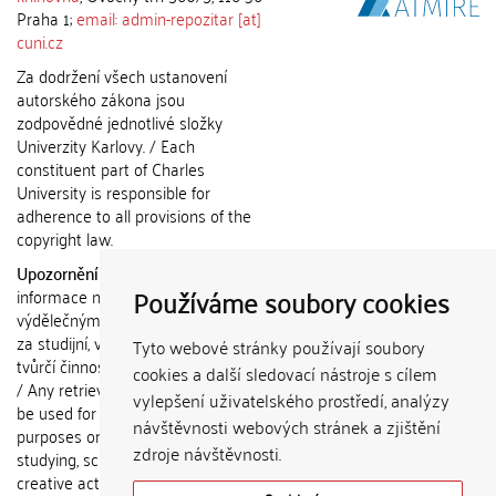
Praha 1;
email: admin-repozitar [at]
cuni.cz
Za dodržení všech ustanovení
autorského zákona jsou
zodpovědné jednotlivé složky
Univerzity Karlovy. / Each
constituent part of Charles
University is responsible for
adherence to all provisions of the
copyright law.
Upozornění / Notice:
Získané
Používáme soubory cookies
informace nemohou být použity k
výdělečným účelům nebo vydávány
za studijní, vědeckou nebo jinou
Tyto webové stránky používají soubory
tvůrčí činnost jiné osoby než autora.
cookies a další sledovací nástroje s cílem
/ Any retrieved information shall not
vylepšení uživatelského prostředí, analýzy
be used for any commercial
návštěvnosti webových stránek a zjištění
purposes or claimed as results of
zdroje návštěvnosti.
studying, scientific or any other
creative activities of any person