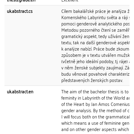
uk.abstract.cs
Cílem bakalářské práce je analýza žen
Komenského Labyrintu světa a ráji sr
pomoci genderově analytického postu
Metodou pozorného čtení se zaměřím
gramatický aspekt, tedy užívání žens
textu, tak na další genderové aspekty,
k analýze nabízí. Práce bude zkoumat
způsobem je v textu utvářen mužský 
(včetně jeho ideální podoby, tj. ráje) a
v něm ženské subjekty zaujímají. Zár
budu věnovat povahové charakterizac
představených ženských postav.
uk.abstract.en
The aim of the bachelor thesis is to a
feminity in Labyrinth of the World an
of the Heart by Jan Amos Comenius u
gender analysis. By the method of clo
I will focus both on the grammatical a
which means a use of feminine gender 
and on other gender aspects which th