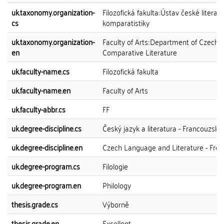
uk.taxonomy.organization-
Filozofická fakulta::Ústav české literat
cs
komparatistiky
uk.taxonomy.organization-
Faculty of Arts::Department of Czech 
en
Comparative Literature
uk.faculty-name.cs
Filozofická fakulta
uk.faculty-name.en
Faculty of Arts
uk.faculty-abbr.cs
FF
uk.degree-discipline.cs
Český jazyk a literatura - Francouzská 
uk.degree-discipline.en
Czech Language and Literature - Fren
uk.degree-program.cs
Filologie
uk.degree-program.en
Philology
thesis.grade.cs
Výborně
thesis.grade.en
Excellent