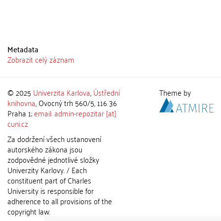
Metadata
Zobrazit celý záznam
© 2025
Univerzita Karlova
,
Ústřední
Theme by
knihovna
, Ovocný trh 560/5, 116 36
Praha 1;
email: admin-repozitar [at]
cuni.cz
Za dodržení všech ustanovení
autorského zákona jsou
zodpovědné jednotlivé složky
Univerzity Karlovy. / Each
constituent part of Charles
University is responsible for
adherence to all provisions of the
copyright law.