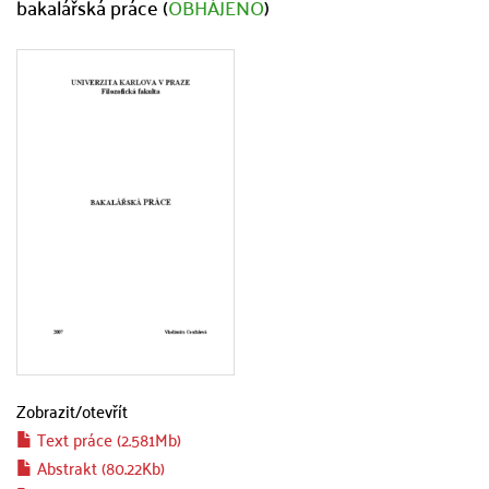
bakalářská práce (
OBHÁJENO
)
Zobrazit/
otevřít
Text práce (2.581Mb)
Abstrakt (80.22Kb)