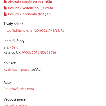
Abstrakt (anglicky) (80.10Kb)
Posudek vedoucího (52.22Kb)
Posudek oponenta (107.5Kb)
Trvalý odkaz
http://hdl.handle.net/20.500.11956/13132
Identifikátory
SIS:
50671
Katalog UK:
990010032780106986
Kolekce
Kvalifikační práce
[25332]
Autor
Coufalová, Vladimíra
Vedoucí práce
Hlavačka, Milan