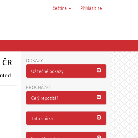
čeština
Přihlásit se
a ČR
ODKAZY
Užitečné odkazy
anted
PROCHÁZET
Celý repozitář
Tato sbírka