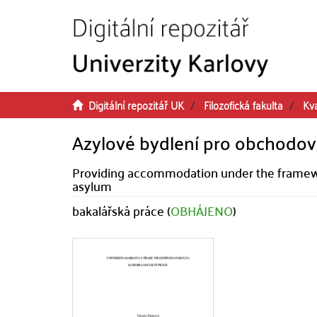
Přeskočit na obsah
Digitální repozitář UK
Filozofická fakulta
Kva
Azylové bydlení pro obchodov
Providing accommodation under the framewo
asylum
bakalářská práce (
OBHÁJENO
)