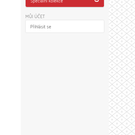
Speciální kolekce
MŮJ ÚČET
Přihlásit se