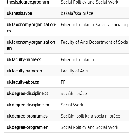
thesis.degree.program
Social Politicy and Social Work
uk.thesis.type
bakalářská práce
uk.taxonomy.organization-
Filozofická fakulta::Katedra sociální pr
cs
uk.taxonomy.organization-
Faculty of Arts::Department of Social 
en
uk.faculty-name.cs
Filozofická fakulta
uk.faculty-name.en
Faculty of Arts
uk.faculty-abbr.cs
FF
uk.degree-discipline.cs
Sociální práce
uk.degree-discipline.en
Social Work
uk.degree-program.cs
Sociální politika a sociální práce
uk.degree-program.en
Social Politicy and Social Work