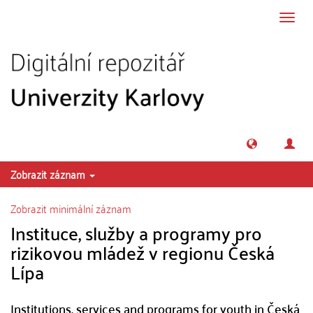
Přeskočit na obsah
Přepn
navig
Zobrazit záznam
Zobrazit minimální záznam
Instituce, služby a programy pro
rizikovou mládež v regionu Česká
Lípa
Institutions, services and programs for youth in Česká