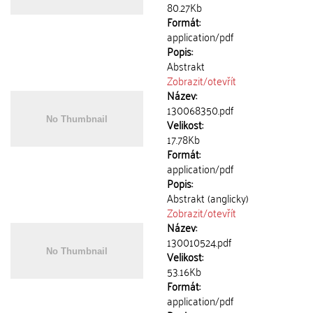
80.27Kb
Formát:
application/pdf
Popis:
Abstrakt
Zobrazit/
otevřít
Název:
130068350.pdf
Velikost:
17.78Kb
Formát:
application/pdf
Popis:
Abstrakt (anglicky)
Zobrazit/
otevřít
Název:
130010524.pdf
Velikost:
53.16Kb
Formát:
application/pdf