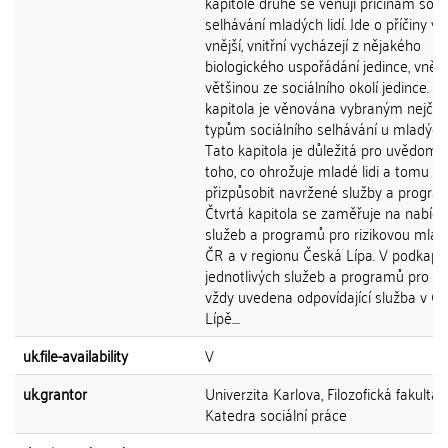
kapitole druhé se věnuji příčinám soci
selhávání mladých lidí. Jde o příčiny vni
vnější, vnitřní vycházejí z nějakého
biologického uspořádání jedince, vnějš
většinou ze sociálního okolí jedince. Tř
kapitola je věnována vybraným nejčas
typům sociálního selhávání u mladých l
Tato kapitola je důležitá pro uvědoměn
toho, co ohrožuje mladé lidi a tomu
přizpůsobit navržené služby a progra
Čtvrtá kapitola se zaměřuje na nabíd
služeb a programů pro rizikovou mlád
ČR a v regionu Česká Lípa. V podkapit
jednotlivých služeb a programů pro ČR
vždy uvedena odpovídající služba v Č
Lípě....
uk.file-availability
V
uk.grantor
Univerzita Karlova, Filozofická fakulta,
Katedra sociální práce