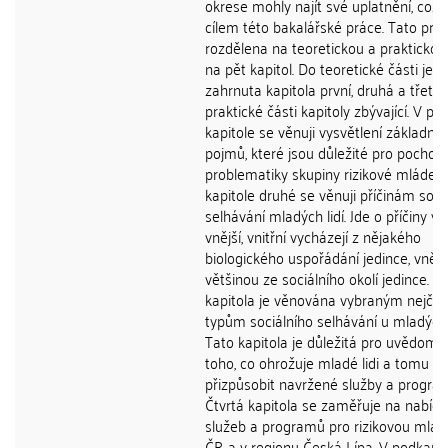
okrese mohly najít své uplatnění, což j
cílem této bakalářské práce. Tato prác
rozdělena na teoretickou a praktickou
na pět kapitol. Do teoretické části je
zahrnuta kapitola první, druhá a třetí, 
praktické části kapitoly zbývající. V prv
kapitole se věnuji vysvětlení základníc
pojmů, které jsou důležité pro pochop
problematiky skupiny rizikové mládeže
kapitole druhé se věnuji příčinám soci
selhávání mladých lidí. Jde o příčiny vni
vnější, vnitřní vycházejí z nějakého
biologického uspořádání jedince, vnějš
většinou ze sociálního okolí jedince. Tř
kapitola je věnována vybraným nejčas
typům sociálního selhávání u mladých l
Tato kapitola je důležitá pro uvědoměn
toho, co ohrožuje mladé lidi a tomu
přizpůsobit navržené služby a progra
Čtvrtá kapitola se zaměřuje na nabíd
služeb a programů pro rizikovou mlád
ČR a v regionu Česká Lípa. V podkapit