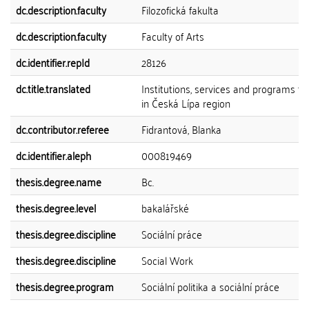
dc.description.faculty
Filozofická fakulta
dc.description.faculty
Faculty of Arts
dc.identifier.repId
28126
dc.title.translated
Institutions, services and programs fo
in Česká Lípa region
dc.contributor.referee
Fidrantová, Blanka
dc.identifier.aleph
000819469
thesis.degree.name
Bc.
thesis.degree.level
bakalářské
thesis.degree.discipline
Sociální práce
thesis.degree.discipline
Social Work
thesis.degree.program
Sociální politika a sociální práce