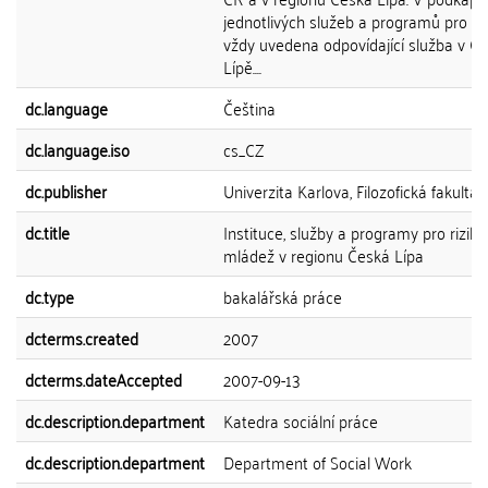
jednotlivých služeb a programů pro ČR
vždy uvedena odpovídající služba v Č
Lípě....
dc.language
Čeština
dc.language.iso
cs_CZ
dc.publisher
Univerzita Karlova, Filozofická fakulta
dc.title
Instituce, služby a programy pro rizik
mládež v regionu Česká Lípa
dc.type
bakalářská práce
dcterms.created
2007
dcterms.dateAccepted
2007-09-13
dc.description.department
Katedra sociální práce
dc.description.department
Department of Social Work