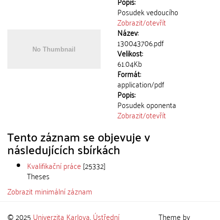
Popis:
Posudek vedoucího
Zobrazit/
otevřít
Název:
130043706.pdf
Velikost:
61.04Kb
Formát:
application/pdf
Popis:
Posudek oponenta
Zobrazit/
otevřít
Tento záznam se objevuje v
následujících sbírkách
Kvalifikační práce
[25332]
Theses
Zobrazit minimální záznam
© 2025
Univerzita Karlova
,
Ústřední
Theme by