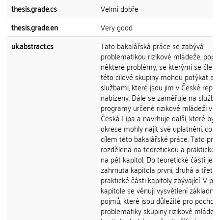
thesis.grade.cs
Velmi dobře
thesis.grade.en
Very good
uk.abstract.cs
Tato bakalářská práce se zabývá
problematikou rizikové mládeže, popis
některé problémy, se kterými se člen
této cílové skupiny mohou potýkat a
službami, které jsou jim v České repub
nabízeny. Dále se zaměřuje na služby
programy určené rizikové mládeži v o
Česká Lípa a navrhuje další, které by v
okrese mohly najít své uplatnění, což j
cílem této bakalářské práce. Tato prác
rozdělena na teoretickou a praktickou
na pět kapitol. Do teoretické části je
zahrnuta kapitola první, druhá a třetí, 
praktické části kapitoly zbývající. V prv
kapitole se věnuji vysvětlení základníc
pojmů, které jsou důležité pro pochop
problematiky skupiny rizikové mládeže