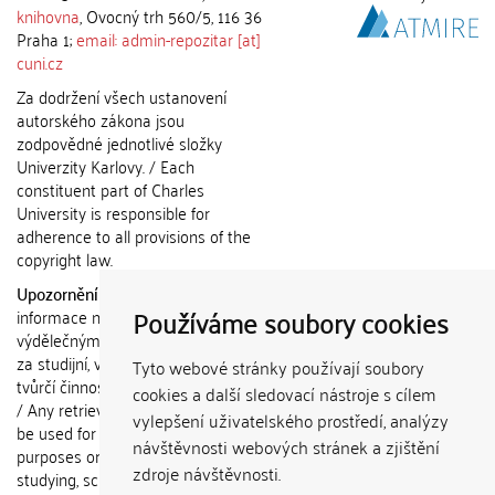
knihovna
, Ovocný trh 560/5, 116 36
Praha 1;
email: admin-repozitar [at]
cuni.cz
Za dodržení všech ustanovení
autorského zákona jsou
zodpovědné jednotlivé složky
Univerzity Karlovy. / Each
constituent part of Charles
University is responsible for
adherence to all provisions of the
copyright law.
Upozornění / Notice:
Získané
Používáme soubory cookies
informace nemohou být použity k
výdělečným účelům nebo vydávány
za studijní, vědeckou nebo jinou
Tyto webové stránky používají soubory
tvůrčí činnost jiné osoby než autora.
cookies a další sledovací nástroje s cílem
/ Any retrieved information shall not
vylepšení uživatelského prostředí, analýzy
be used for any commercial
návštěvnosti webových stránek a zjištění
purposes or claimed as results of
zdroje návštěvnosti.
studying, scientific or any other