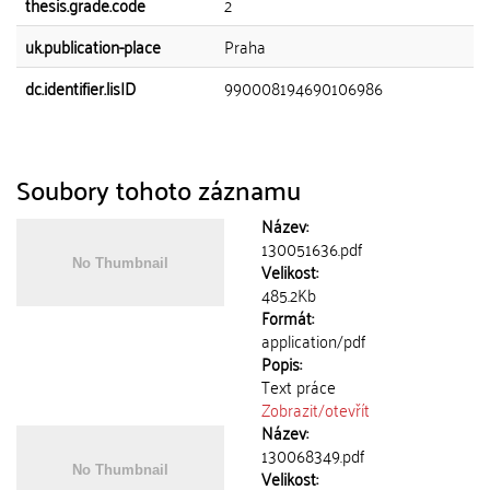
thesis.grade.code
2
uk.publication-place
Praha
dc.identifier.lisID
990008194690106986
Soubory tohoto záznamu
Název:
130051636.pdf
Velikost:
485.2Kb
Formát:
application/pdf
Popis:
Text práce
Zobrazit/
otevřít
Název:
130068349.pdf
Velikost: