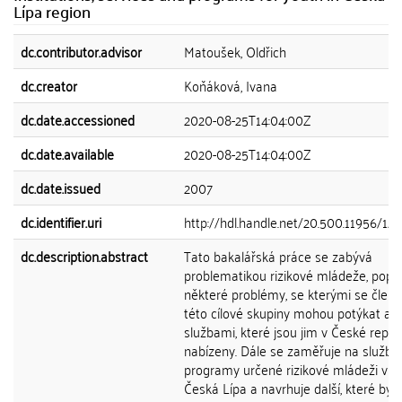
Lípa region
dc.contributor.advisor
Matoušek, Oldřich
dc.creator
Koňáková, Ivana
dc.date.accessioned
2020-08-25T14:04:00Z
dc.date.available
2020-08-25T14:04:00Z
dc.date.issued
2007
dc.identifier.uri
http://hdl.handle.net/20.500.11956/12
dc.description.abstract
Tato bakalářská práce se zabývá
problematikou rizikové mládeže, popis
některé problémy, se kterými se člen
této cílové skupiny mohou potýkat a
službami, které jsou jim v České repub
nabízeny. Dále se zaměřuje na služby
programy určené rizikové mládeži v o
Česká Lípa a navrhuje další, které by v