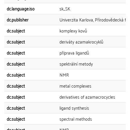
dc.language.iso
sk_SK
dc.publisher
Univerzita Karlova, Přírodovědecká fak
dc.subject
komplexy kovů
dc.subject
deriváty azamakrocyklů
dc.subject
příprava ligandů
dc.subject
spektrální metody
dc.subject
NMR
dc.subject
metal complexes
dc.subject
derivatives of azamacrocycles
dc.subject
ligand synthesis
dc.subject
spectral methods
dc.subject
NMR