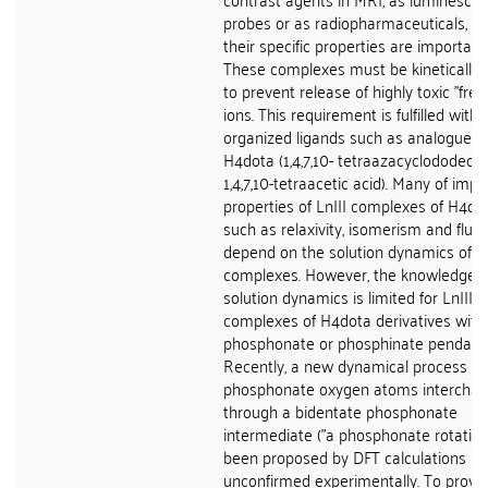
probes or as radiopharmaceuticals, w
their specific properties are important.
These complexes must be kinetically i
to prevent release of highly toxic "free"
ions. This requirement is fulfilled with 
organized ligands such as analogues 
H4dota (1,4,7,10- tetraazacyclododeca
1,4,7,10-tetraacetic acid). Many of impo
properties of LnIII complexes of H4dot
such as relaxivity, isomerism and fluxio
depend on the solution dynamics of t
complexes. However, the knowledge of
solution dynamics is limited for LnIII
complexes of H4dota derivatives with
phosphonate or phosphinate pendant
Recently, a new dynamical process w
phosphonate oxygen atoms intercha
through a bidentate phosphonate
intermediate ("a phosphonate rotation
been proposed by DFT calculations bu
unconfirmed experimentally. To prove