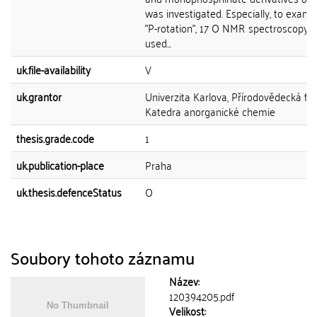
was investigated. Especially, to exami
"P-rotation", 17 O NMR spectroscopy 
used...
uk.file-availability
V
uk.grantor
Univerzita Karlova, Přírodovědecká fak
Katedra anorganické chemie
thesis.grade.code
1
uk.publication-place
Praha
uk.thesis.defenceStatus
O
Soubory tohoto záznamu
Název:
120394205.pdf
Velikost: