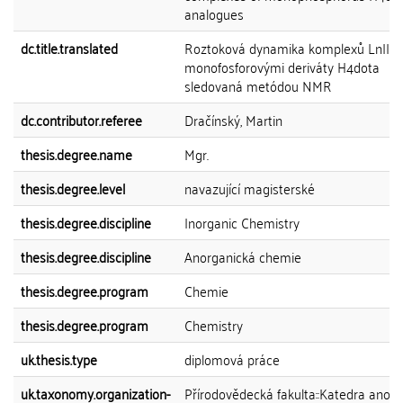
analogues
dc.title.translated
Roztoková dynamika komplexů LnIII s
monofosforovými deriváty H4dota
sledovaná metódou NMR
dc.contributor.referee
Dračínský, Martin
thesis.degree.name
Mgr.
thesis.degree.level
navazující magisterské
thesis.degree.discipline
Inorganic Chemistry
thesis.degree.discipline
Anorganická chemie
thesis.degree.program
Chemie
thesis.degree.program
Chemistry
uk.thesis.type
diplomová práce
uk.taxonomy.organization-
Přírodovědecká fakulta::Katedra anor