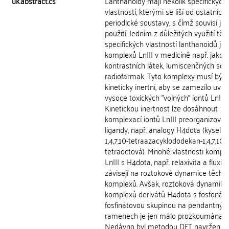
uk.abstract.cs
Lanthanoidy mají několik specifických
vlastností, kterými se liší od ostatních
periodické soustavy, s čímž souvisí jej
použití. Jedním z důležitých využití těc
specifických vlastností lanthanoidů je 
komplexů LnIII v medicíně např. jako
kontrastních látek, lumiscenčných son
radiofarmak. Tyto komplexy musí být
kineticky inertní, aby se zamezilo uvol
vysoce toxických "volných" iontů LnIII .
Kinetickou inertnost lze dosáhnout
komplexací iontů LnIII preorganizova
ligandy, např. analogy H4dota (kyselin
1,4,7,10-tetraazacyklododekan-1,4,7,10-
tetraoctová). Mnohé vlastnosti kompl
LnIII s H4dota, např. relaxivita a fluxion
závisejí na roztokové dynamice těcht
komplexů. Avšak, roztoková dynamika
komplexů derivátů H4dota s fosfonáto
fosfinátovou skupinou na pendantnýc
ramenech je jen málo prozkoumána.
Nedávno byl metodou DFT navržen n