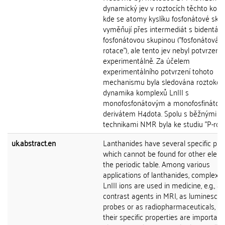
dynamický jev v roztocích těchto kom
kde se atomy kyslíku fosfonátové sku
vyměňují přes intermediát s bidentátn
fosfonátovou skupinou ("fosfonátová
rotace"), ale tento jev nebyl potvrzen
experimentálně. Za účelem
experimentálního potvrzení tohoto
mechanismu byla sledována roztokov
dynamika komplexů LnIII s
monofosfonátovým a monofosfináto
derivátem H4dota. Spolu s běžnými
technikami NMR byla ke studiu "P-rotac
uk.abstract.en
Lanthanides have several specific pro
which cannot be found for other elem
the periodic table. Among various
applications of lanthanides, complexes
LnIII ions are used in medicine, e.g., as
contrast agents in MRI, as luminescen
probes or as radiopharmaceuticals, w
their specific properties are important.