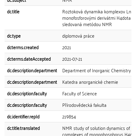
dc.title
Roztoková dynamika komplexov LnIII
monofosforovými derivátmi H4dota
sledovaná metódou NMR
dc.type
diplomová práce
dcterms.created
2021
dcterms.dateAccepted
2021-07-21
dc.description.department
Department of Inorganic Chemistry
dc.description.department
Katedra anorganické chemie
dc.description.faculty
Faculty of Science
dc.description.faculty
Přírodovědecká fakulta
dc.identifier.repId
219854
dc.title.translated
NMR study of solution dynamics of LnI
complexes of monophosphorus H4do