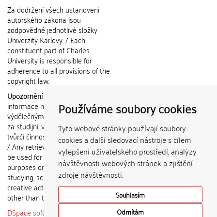
Za dodržení všech ustanovení
autorského zákona jsou
zodpovědné jednotlivé složky
Univerzity Karlovy. / Each
constituent part of Charles
University is responsible for
adherence to all provisions of the
copyright law.
Upozornění / Notice:
Získané
Používáme soubory cookies
informace nemohou být použity k
výdělečným účelům nebo vydávány
za studijní, vědeckou nebo jinou
Tyto webové stránky používají soubory
tvůrčí činnost jiné osoby než autora.
cookies a další sledovací nástroje s cílem
/ Any retrieved information shall not
vylepšení uživatelského prostředí, analýzy
be used for any commercial
návštěvnosti webových stránek a zjištění
purposes or claimed as results of
zdroje návštěvnosti.
studying, scientific or any other
creative activities of any person
Souhlasím
other than the author.
DSpace software
copyright © 2002-
Odmítám