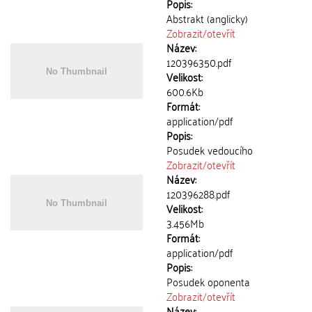
Popis:
Abstrakt (anglicky)
Zobrazit/
otevřít
Název:
120396350.pdf
Velikost:
600.6Kb
Formát:
application/pdf
Popis:
Posudek vedoucího
Zobrazit/
otevřít
Název:
120396288.pdf
Velikost:
3.456Mb
Formát:
application/pdf
Popis:
Posudek oponenta
Zobrazit/
otevřít
Název: