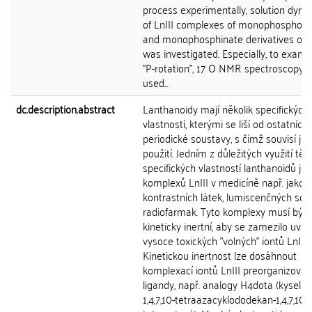
process experimentally, solution dyna
of LnIII complexes of monophosphon
and monophosphinate derivatives of 
was investigated. Especially, to exami
"P-rotation", 17 O NMR spectroscopy 
used...
dc.description.abstract
Lanthanoidy mají několik specifických
vlastností, kterými se liší od ostatních
periodické soustavy, s čímž souvisí jej
použití. Jedním z důležitých využití těc
specifických vlastností lanthanoidů je 
komplexů LnIII v medicíně např. jako
kontrastních látek, lumiscenčných son
radiofarmak. Tyto komplexy musí být
kineticky inertní, aby se zamezilo uvol
vysoce toxických "volných" iontů LnIII .
Kinetickou inertnost lze dosáhnout
komplexací iontů LnIII preorganizova
ligandy, např. analogy H4dota (kyselin
1,4,7,10-tetraazacyklododekan-1,4,7,10-