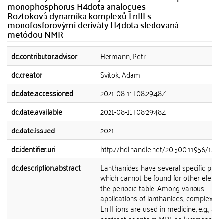
monophosphorus H4dota analogues
Roztoková dynamika komplexů LnIII s
monofosforovými deriváty H4dota sledovaná
metódou NMR
dc.contributor.advisor
Hermann, Petr
dc.creator
Svítok, Adam
dc.date.accessioned
2021-08-11T08:29:48Z
dc.date.available
2021-08-11T08:29:48Z
dc.date.issued
2021
dc.identifier.uri
http://hdl.handle.net/20.500.11956/12
dc.description.abstract
Lanthanides have several specific pro
which cannot be found for other elem
the periodic table. Among various
applications of lanthanides, complexes
LnIII ions are used in medicine, e.g., as
contrast agents in MRI, as luminescen