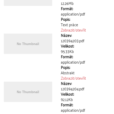
12.26Mb
Formát:
application/pdf
Popis:
Text práce
Zobrazit/
otevřít
Název:
120394203.pdf
Velikost:
95.33Kb
Formát:
application/pdf
Popis:
Abstrakt
Zobrazit/
otevřít
Název:
120394204.pdf
Velikost:
92.12Kb
Formát:
application/pdf