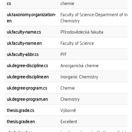
cs
chemie
uk.taxonomy.organization-
Faculty of Science::Department of Ino
en
Chemistry
uk.faculty-name.cs
Přírodovědecká fakulta
uk.faculty-name.en
Faculty of Science
uk.faculty-abbr.cs
PřF
uk.degree-discipline.cs
Anorganická chemie
uk.degree-discipline.en
Inorganic Chemistry
uk.degree-program.cs
Chemie
uk.degree-program.en
Chemistry
thesis.grade.cs
Výborně
thesis.grade.en
Excellent