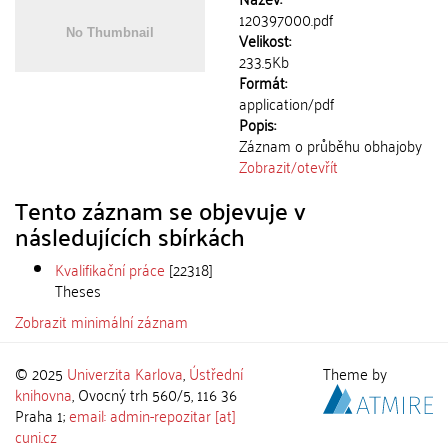
120397000.pdf
Velikost:
233.5Kb
Formát:
application/pdf
Popis:
Záznam o průběhu obhajoby
Zobrazit/
otevřít
Tento záznam se objevuje v
následujících sbírkách
Kvalifikační práce
[22318]
Theses
Zobrazit minimální záznam
© 2025
Univerzita Karlova
,
Ústřední
Theme by
knihovna
, Ovocný trh 560/5, 116 36
Praha 1;
email: admin-repozitar [at]
cuni.cz