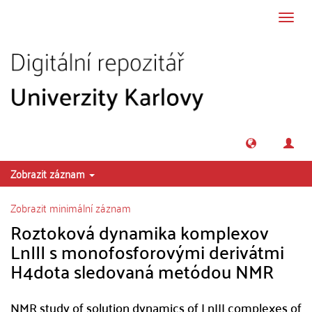
Přeskočit na obsah
Přepn
navig
Zobrazit záznam
Zobrazit minimální záznam
Roztoková dynamika komplexov
LnIII s monofosforovými derivátmi
H4dota sledovaná metódou NMR
NMR study of solution dynamics of LnIII complexes of