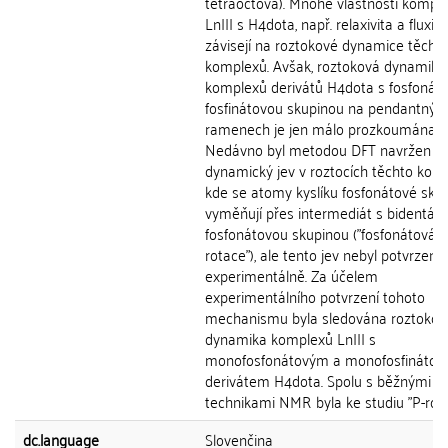
tetraoctová). Mnohé vlastnosti kompl
LnIII s H4dota, např. relaxivita a fluxion
závisejí na roztokové dynamice těcht
komplexů. Avšak, roztoková dynamika
komplexů derivátů H4dota s fosfonáto
fosfinátovou skupinou na pendantnýc
ramenech je jen málo prozkoumána.
Nedávno byl metodou DFT navržen n
dynamický jev v roztocích těchto kom
kde se atomy kyslíku fosfonátové sku
vyměňují přes intermediát s bidentátn
fosfonátovou skupinou ("fosfonátová
rotace"), ale tento jev nebyl potvrzen
experimentálně. Za účelem
experimentálního potvrzení tohoto
mechanismu byla sledována roztokov
dynamika komplexů LnIII s
monofosfonátovým a monofosfináto
derivátem H4dota. Spolu s běžnými
technikami NMR byla ke studiu "P-rotac
dc.language
Slovenčina