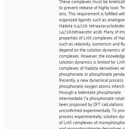
These complexes must be kinetically i
to prevent release of highly toxic "free"
ions. This requirement is fulfilled with 
organized ligands such as analogues 
H4dota (1,4,7,10- tetraazacyclododeca
1,4,7,10-tetraacetic acid). Many of impo
properties of LnIII complexes of H4dot
such as relaxivity, isomerism and fluxio
depend on the solution dynamics of t
complexes. However, the knowledge of
solution dynamics is limited for LnIII
complexes of H4dota derivatives with
phosphonate or phosphinate pendant
Recently, a new dynamical process w
phosphonate oxygen atoms intercha
through a bidentate phosphonate
intermediate ("a phosphonate rotation
been proposed by DFT calculations bu
unconfirmed experimentally. To prove
process experimentally, solution dyna
of LnIII complexes of monophosphon
and monophosphinate derivatives of 