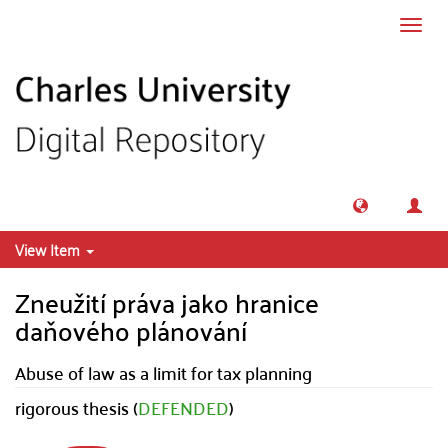
Skip to main content
Toggl
navig
View Item
Zneužití práva jako hranice
daňového plánování
Abuse of law as a limit for tax planning
rigorous thesis (
DEFENDED
)