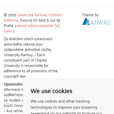
© 2025
Univerzita Karlova
,
Ústřední
Theme by
knihovna
, Ovocný trh 560/5, 116 36
Praha 1;
email: admin-repozitar [at]
cuni.cz
Za dodržení všech ustanovení
autorského zákona jsou
zodpovědné jednotlivé složky
Univerzity Karlovy. / Each
constituent part of Charles
University is responsible for
adherence to all provisions of the
copyright law.
Upozornění / Notice:
Získané
We use cookies
informace nemohou být použity k
výdělečným účelům nebo vydávány
za studijní, vědeckou nebo jinou
We use cookies and other tracking
tvůrčí činnost jiné osoby než autora.
technologies to improve your browsing
/ Any retrieved information shall not
experience on our website, to analyze our