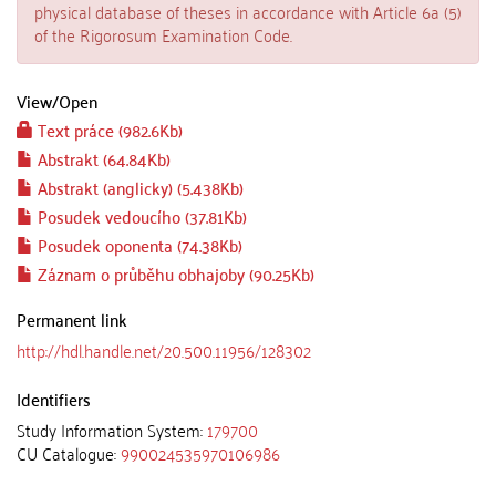
physical database of theses in accordance with Article 6a (5)
of the Rigorosum Examination Code.
View/
Open
Text práce (982.6Kb)
Abstrakt (64.84Kb)
Abstrakt (anglicky) (5.438Kb)
Posudek vedoucího (37.81Kb)
Posudek oponenta (74.38Kb)
Záznam o průběhu obhajoby (90.25Kb)
Permanent link
http://hdl.handle.net/20.500.11956/128302
Identifiers
Study Information System:
179700
CU Catalogue:
990024535970106986