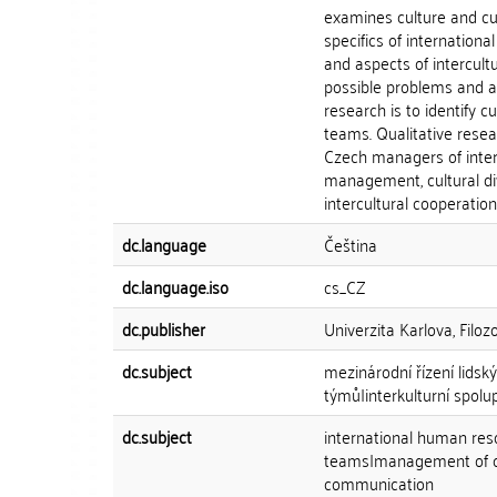
examines culture and cu
specifics of internation
and aspects of intercult
possible problems and ad
research is to identify c
teams. Qualitative resea
Czech managers of inter
management, cultural div
intercultural cooperatio
dc.language
Čeština
dc.language.iso
cs_CZ
dc.publisher
Univerzita Karlova, Filozo
dc.subject
mezinárodní řízení lidsk
týmů|interkulturní spolu
dc.subject
international human res
teams|management of cro
communication