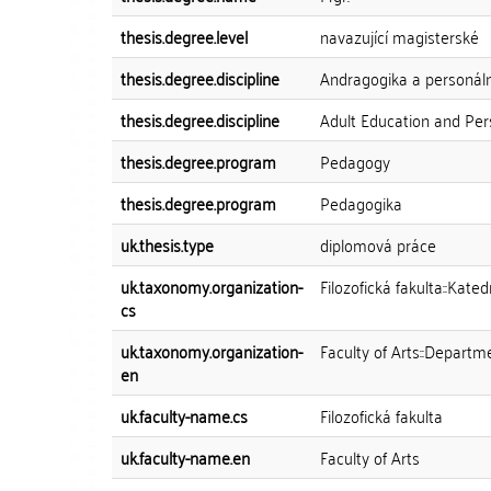
thesis.degree.level
navazující magisterské
thesis.degree.discipline
Andragogika a personální
thesis.degree.discipline
Adult Education and P
thesis.degree.program
Pedagogy
thesis.degree.program
Pedagogika
uk.thesis.type
diplomová práce
uk.taxonomy.organization-
Filozofická fakulta::Kate
cs
uk.taxonomy.organization-
Faculty of Arts::Depart
en
uk.faculty-name.cs
Filozofická fakulta
uk.faculty-name.en
Faculty of Arts