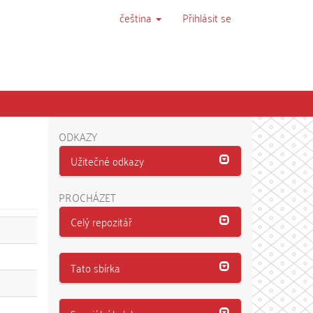
čeština
Přihlásit se
ODKAZY
Užitečné odkazy
PROCHÁZET
Celý repozitář
Tato sbírka