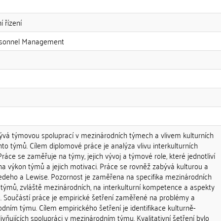
 řízení
ersonnel Management
vá týmovou spoluprací v mezinárodních týmech a vlivem kulturních
hto týmů. Cílem diplomové práce je analýza vlivu interkulturních
Práce se zaměřuje na týmy, jejich vývoj a týmové role, které jednotliví
na výkon týmů a jejich motivaci. Práce se rovněž zabývá kulturou a
edeho a Lewise. Pozornost je zaměřena na specifika mezinárodních
týmů, zvláště mezinárodních, na interkulturní kompetence a aspekty
e. Součástí práce je empirické šetření zaměřené na problémy a
ním týmu. Cílem empirického šetření je identifikace kulturně-
vňujících spolupráci v mezinárodním týmu. Kvalitativní šetření bylo