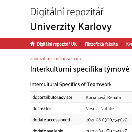
Přeskočit na obsah
Digitální repozitář UK
Filozofická fakulta
Kva
Zobrazit minimální záznam
Interkulturní specifika týmové
Intercultural Specifics of Teamwork
dc.contributor.advisor
Kocianová, Renata
dc.creator
Veselá, Natálie
dc.date.accessioned
2021-08-03T07:54:02Z
dc.date.available
2021-08-03T07:54:02Z