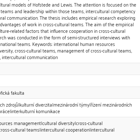
ltural models of Hofstede and Lewis. The attention is focused on the
al teams and leadership within those teams, intercultural competency
ural communication. The thesis includes empirical research exploring
vantages of work in cross-cultural teams. The aim of the empirical
ulture-related factors that influence cooperation in cross-cultural
rch was conducted in the form of semi-structured interviews with
national teams. Keywords: international human resources
ersity, cross-cultural teams, management of cross-cultural teams,
n, intercultural communication
fická fakulta
ých zdrojů|kulturní diverzita|mezinárodní týmy|řízení mezinárodních
práce|interkulturní komunikace
ources management|cultural diversity|cross-cultural
ss-cultural teams|intercultural cooperation|intercultural