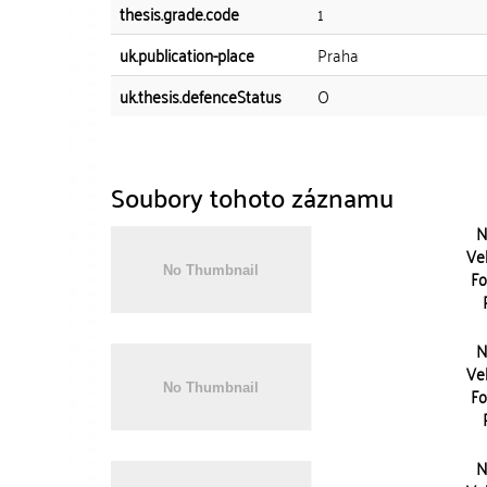
thesis.grade.code
1
uk.publication-place
Praha
uk.thesis.defenceStatus
O
Soubory tohoto záznamu
N
Vel
Fo
N
Vel
Fo
N