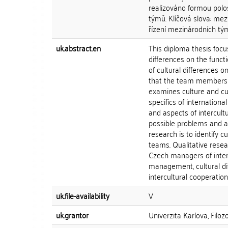
realizováno formou pol
týmů. Klíčová slova: mezi
řízení mezinárodních tým
uk.abstract.en
This diploma thesis focu
differences on the funct
of cultural differences 
that the team members a
examines culture and cu
specifics of internation
and aspects of intercult
possible problems and ad
research is to identify c
teams. Qualitative resea
Czech managers of inter
management, cultural div
intercultural cooperatio
uk.file-availability
V
uk.grantor
Univerzita Karlova, Filoz