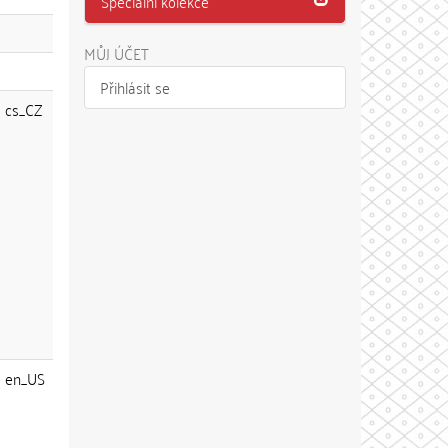
Speciální kolekce
MŮJ ÚČET
Přihlásit se
cs_CZ
en_US