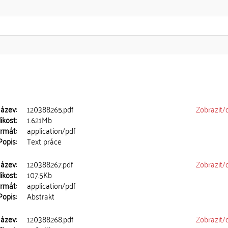
ázev:
120388265.pdf
Zobrazit/
ikost:
1.621Mb
rmát:
application/pdf
Popis:
Text práce
ázev:
120388267.pdf
Zobrazit/
ikost:
107.5Kb
rmát:
application/pdf
Popis:
Abstrakt
ázev:
120388268.pdf
Zobrazit/