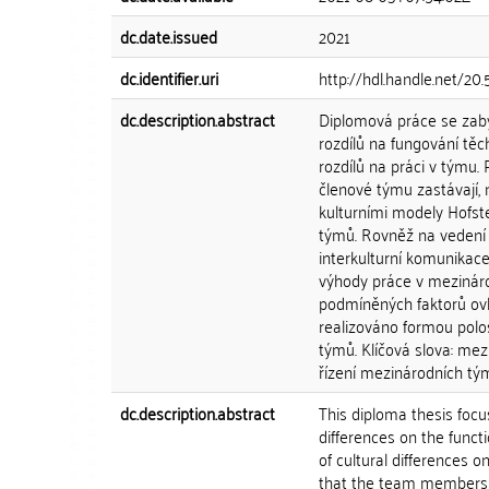
dc.date.issued
2021
dc.identifier.uri
http://hdl.handle.net/2
dc.description.abstract
Diplomová práce se zabý
rozdílů na fungování těc
rozdílů na práci v týmu. 
členové týmu zastávají, 
kulturními modely Hofst
týmů. Rovněž na vedení 
interkulturní komunikac
výhody práce v mezinárod
podmíněných faktorů ovli
realizováno formou pol
týmů. Klíčová slova: mezi
řízení mezinárodních tým
dc.description.abstract
This diploma thesis focu
differences on the funct
of cultural differences 
that the team members a