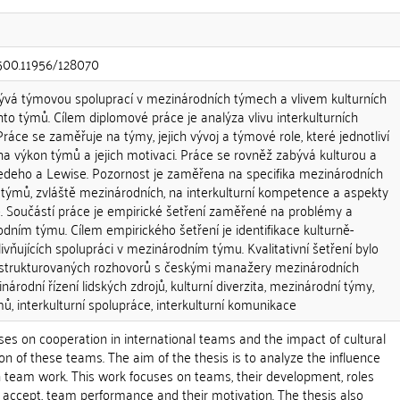
0.500.11956/128070
vá týmovou spoluprací v mezinárodních týmech a vlivem kulturních
hto týmů. Cílem diplomové práce je analýza vlivu interkulturních
Práce se zaměřuje na týmy, jejich vývoj a týmové role, které jednotliví
na výkon týmů a jejich motivaci. Práce se rovněž zabývá kulturou a
edeho a Lewise. Pozornost je zaměřena na specifika mezinárodních
týmů, zvláště mezinárodních, na interkulturní kompetence a aspekty
e. Součástí práce je empirické šetření zaměřené na problémy a
ním týmu. Cílem empirického šetření je identifikace kulturně-
vňujících spolupráci v mezinárodním týmu. Kvalitativní šetření bylo
ostrukturovaných rozhovorů s českými manažery mezinárodních
národní řízení lidských zdrojů, kulturní diverzita, mezinárodní týmy,
ů, interkulturní spolupráce, interkulturní komunikace
ses on cooperation in international teams and the impact of cultural
ion of these teams. The aim of the thesis is to analyze the influence
on team work. This work focuses on teams, their development, roles
ccept, team performance and their motivation. The thesis also