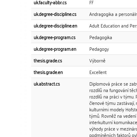
uk.faculty-abbr.cs
FF
uk.degree-discipline.cs
Andragogika a personální
uk.degree-discipline.en
Adult Education and P
uk.degree-program.cs
Pedagogika
uk.degree-program.en
Pedagogy
thesis.grade.cs
Výborně
thesis.grade.en
Excellent
uk.abstract.cs
Diplomová práce se zabý
rozdílů na fungování těc
rozdílů na práci v týmu. 
členové týmu zastávají, 
kulturními modely Hofst
týmů. Rovněž na vedení 
interkulturní komunikac
výhody práce v mezinárod
podmíněných faktorů ovli