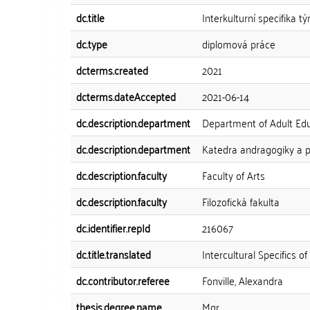
dc.title
Interkulturní specifika 
dc.type
diplomová práce
dcterms.created
2021
dcterms.dateAccepted
2021-06-14
dc.description.department
Department of Adult E
dc.description.department
Katedra andragogiky a p
dc.description.faculty
Faculty of Arts
dc.description.faculty
Filozofická fakulta
dc.identifier.repId
216067
dc.title.translated
Intercultural Specifics 
dc.contributor.referee
Fonville, Alexandra
thesis.degree.name
Mgr.