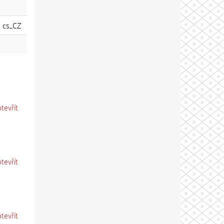
cs_CZ
otevřít
otevřít
otevřít