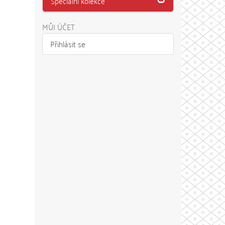
Speciální kolekce
MŮJ ÚČET
Přihlásit se