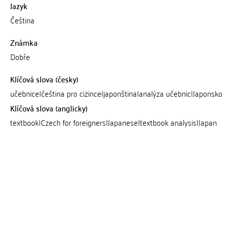
Jazyk
Čeština
Známka
Dobře
Klíčová slova (česky)
učebnice|čeština pro cizince|japonština|analýza učebnic|Japonsko
Klíčová slova (anglicky)
textbook|Czech for foreigners|Japanese|textbook analysis|Japan