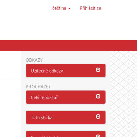
čeština
Přihlásit se
ODKAZY
Užitečné odkazy
PROCHÁZET
Celý repozitář
Tato sbírka