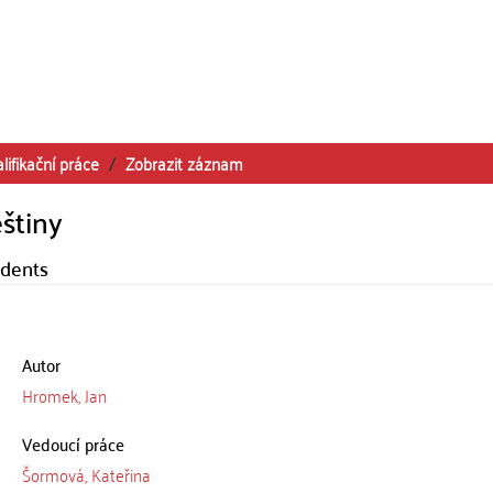
lifikační práce
Zobrazit záznam
štiny
udents
Autor
Hromek, Jan
Vedoucí práce
Šormová, Kateřina