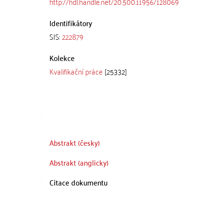
http://hdl.handle.net/20.500.11956/128069
Identifikátory
SIS:
222879
Kolekce
Kvalifikační práce
[25332]
Abstrakt (česky)
Abstrakt (anglicky)
Citace dokumentu