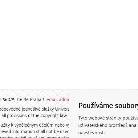
h 560/5, 116 36 Praha 1;
email: admin-repozitar [at] cuni.cz
Používáme soubor
povědné jednotlivé složky Univerzity Karlovy. / Each constituent
all provisions of the copyright law.
Tyto webové stránky používaj
užity k výdělečným účelům nebo vydávány za studijní, vědeckou
uživatelského prostředí, ana
etrieved information shall not be used for any commercial purposes
návštěvnosti.
creative activities of any person other than the author.