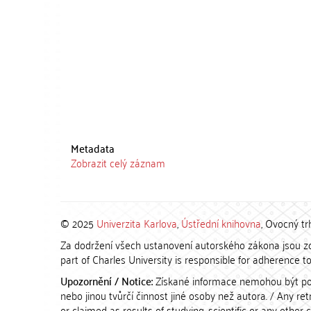
Metadata
Zobrazit celý záznam
© 2025
Univerzita Karlova
,
Ústřední knihovna
, Ovocný tr
Za dodržení všech ustanovení autorského zákona jsou zod
part of Charles University is responsible for adherence to 
Upozornění / Notice:
Získané informace nemohou být po
nebo jinou tvůrčí činnost jiné osoby než autora. / Any r
or claimed as results of studying, scientific or any other 