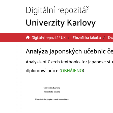
Přeskočit na obsah
Digitální repozitář UK
Filozofická fakulta
Kva
Analýza japonských učebnic če
Analysis of Czech textbooks for Japanese st
diplomová práce (
OBHÁJENO
)