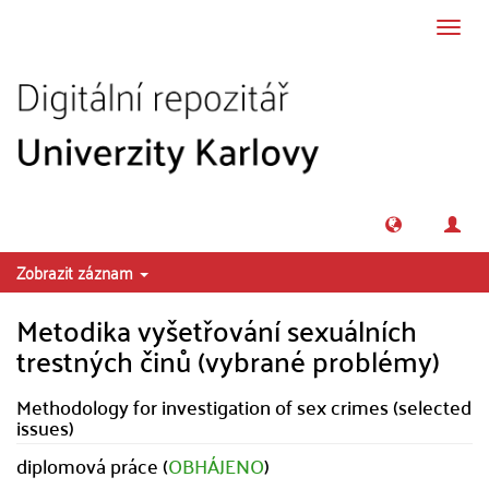
Přeskočit na obsah
Přepn
navig
Zobrazit záznam
Metodika vyšetřování sexuálních
trestných činů (vybrané problémy)
Methodology for investigation of sex crimes (selected
issues)
diplomová práce (
OBHÁJENO
)