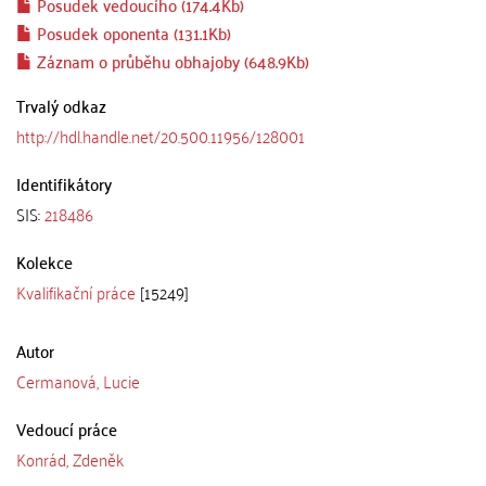
Posudek vedoucího (174.4Kb)
Posudek oponenta (131.1Kb)
Záznam o průběhu obhajoby (648.9Kb)
Trvalý odkaz
http://hdl.handle.net/20.500.11956/128001
Identifikátory
SIS:
218486
Kolekce
Kvalifikační práce
[15249]
Autor
Cermanová, Lucie
Vedoucí práce
Konrád, Zdeněk