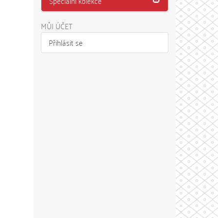
Speciální kolekce
MŮJ ÚČET
Přihlásit se