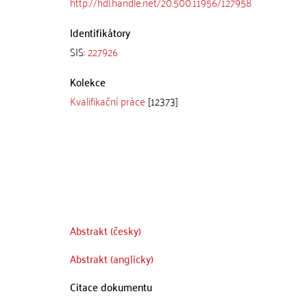
http://hdl.handle.net/20.500.11956/127958
Identifikátory
SIS:
227926
Kolekce
Kvalifikační práce
[12373]
Abstrakt (česky)
Abstrakt (anglicky)
Citace dokumentu