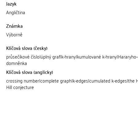
Jazyk
Angličtina
Známka
Výborně
Klíčová slova (česky)
průsečíkové číslo|úplný graf|k-hrany|kumulované k-hrany|Hararyho--
domněnka
Klíčová slova (anglicky)
crossing number|complete graph|k-edges|cumulated k-edges|the H
Hill conjecture