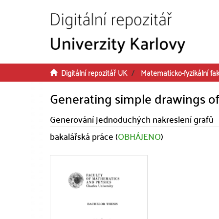
Přeskočit na obsah
Digitální repozitář UK
Matematicko-fyzikální fak
Generating simple drawings o
Generování jednoduchých nakreslení grafů
bakalářská práce (
OBHÁJENO
)