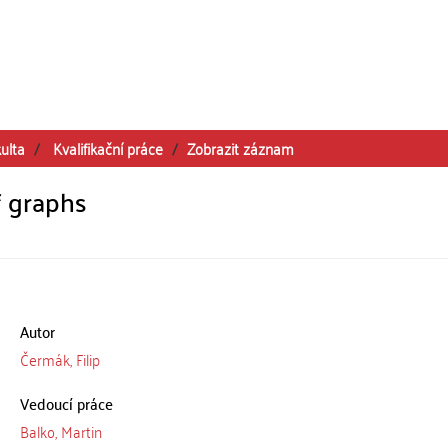
ulta
Kvalifikační práce
Zobrazit záznam
f graphs
Autor
Čermák, Filip
Vedoucí práce
Balko, Martin