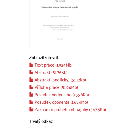
Zobrazit/
otevřít
Text práce (1.924Mb)
Abstrakt (51.76Kb)
Abstrakt (anglicky) (51.12Kb)
Příloha práce (51.94Mb)
Posudek vedoucího (155.8Kb)
Posudek oponenta (1.684Mb)
Záznam o průběhu obhajoby (347.5Kb)
Trvalý odkaz