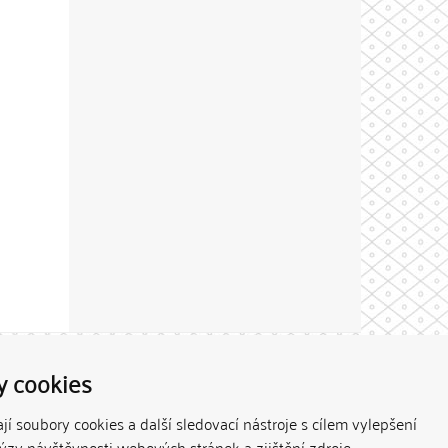
Theme by
y cookies
í soubory cookies a další sledovací nástroje s cílem vylepšení
lýzy návštěvnosti webových stránek a zjištění zdroje