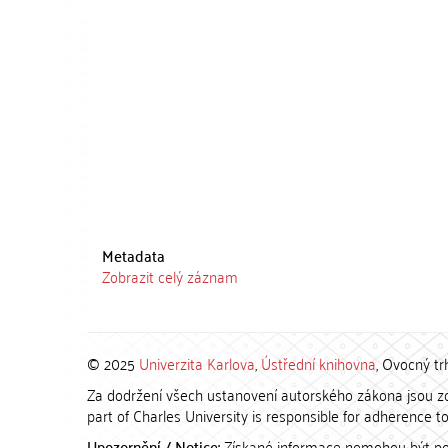
Metadata
Zobrazit celý záznam
© 2025
Univerzita Karlova
,
Ústřední knihovna
, Ovocný tr
Za dodržení všech ustanovení autorského zákona jsou zod
part of Charles University is responsible for adherence to 
Upozornění / Notice:
Získané informace nemohou být po