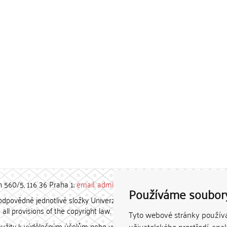
h 560/5, 116 36 Praha 1;
email: admin-repozitar [at] cuni.cz
Používáme soubor
povědné jednotlivé složky Univerzity Karlovy. / Each constituent
all provisions of the copyright law.
Tyto webové stránky používaj
užity k výdělečným účelům nebo vydávány za studijní, vědeckou
uživatelského prostředí, ana