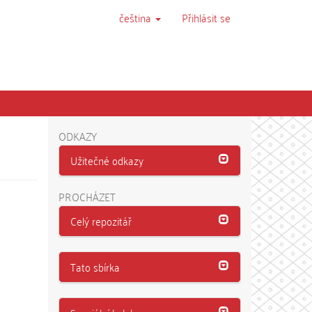
čeština
Přihlásit se
ODKAZY
Užitečné odkazy
PROCHÁZET
Celý repozitář
Tato sbírka