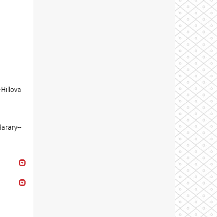
Hillova
arary--