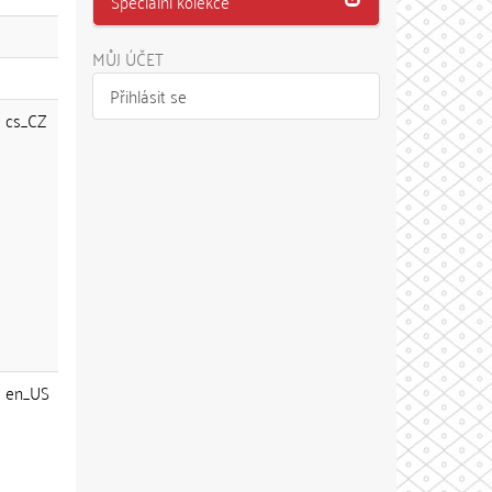
Speciální kolekce
MŮJ ÚČET
Přihlásit se
cs_CZ
en_US