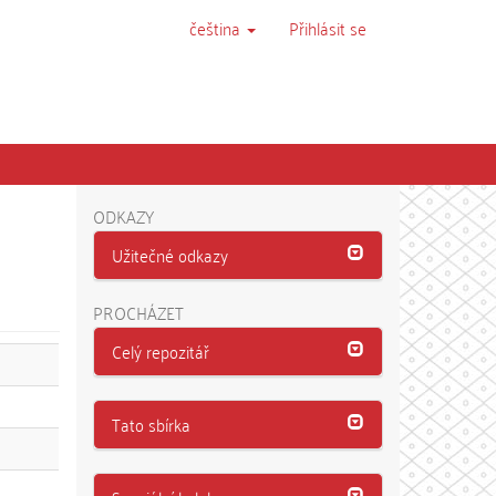
čeština
Přihlásit se
ODKAZY
Užitečné odkazy
PROCHÁZET
Celý repozitář
Tato sbírka