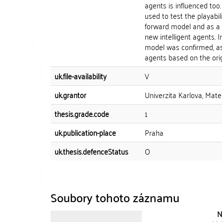
agents is influenced too
used to test the playabi
forward model and as a 
new intelligent agents. 
model was confirmed, as
agents based on the orig
uk.file-availability
V
uk.grantor
Univerzita Karlova, Mate
thesis.grade.code
1
uk.publication-place
Praha
uk.thesis.defenceStatus
O
Soubory tohoto záznamu
N