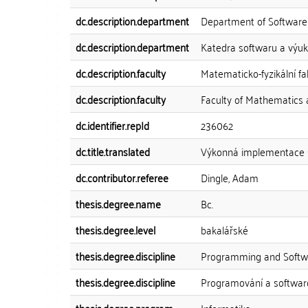
dc.description.department
Department of Software
dc.description.department
Katedra softwaru a výuk
dc.description.faculty
Matematicko-fyzikální fa
dc.description.faculty
Faculty of Mathematics 
dc.identifier.repId
236062
dc.title.translated
Výkonná implementace s
dc.contributor.referee
Dingle, Adam
thesis.degree.name
Bc.
thesis.degree.level
bakalářské
thesis.degree.discipline
Programming and Softw
thesis.degree.discipline
Programování a softwa