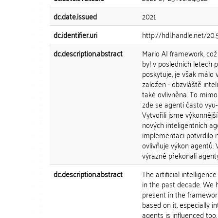
dc.date.issued
2021
dc.identifier.uri
http://hdl.handle.net/20
dc.description.abstract
Mario AI framework, což 
byl v posledních letech
poskytuje, je však málo 
založen - obzvláště inte
také ovlivněna. To mimo 
zde se agenti často vyu- 
Vytvořili jsme výkonnější
nových inteligentních ag
implementaci potvrdilo 
ovlivňuje výkon agentů.
výrazně překonali agenty
dc.description.abstract
The artificial intelligen
in the past decade. We 
present in the framework 
based on it, especially i
agents is influenced too