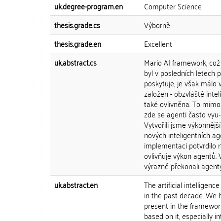
uk.degree-program.en
Computer Science
thesis.grade.cs
Výborně
thesis.grade.en
Excellent
uk.abstract.cs
Mario AI framework, což 
byl v posledních letech
poskytuje, je však málo 
založen - obzvláště inte
také ovlivněna. To mimo 
zde se agenti často vyu- 
Vytvořili jsme výkonnější
nových inteligentních ag
implementaci potvrdilo 
ovlivňuje výkon agentů.
výrazně překonali agenty
uk.abstract.en
The artificial intelligen
in the past decade. We 
present in the framework 
based on it, especially i