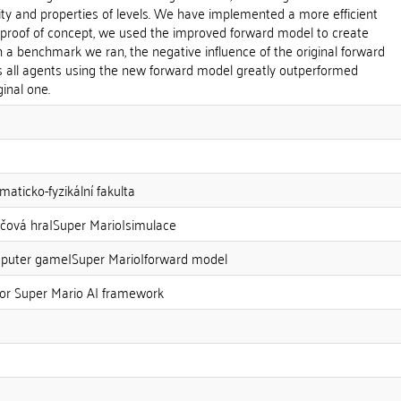
lity and properties of levels. We have implemented a more efficient
proof of concept, we used the improved forward model to create
In a benchmark we ran, the negative influence of the original forward
 all agents using the new forward model greatly outperformed
inal one.
maticko-fyzikální fakulta
ačová hra|Super Mario|simulace
|computer game|Super Mario|forward model
 for Super Mario AI framework