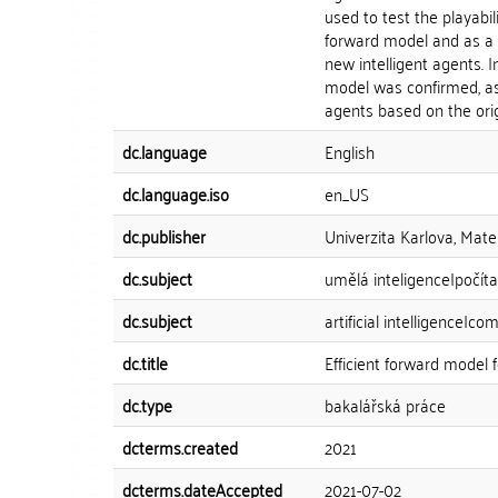
used to test the playabi
forward model and as a 
new intelligent agents. 
model was confirmed, as
agents based on the orig
dc.language
English
dc.language.iso
en_US
dc.publisher
Univerzita Karlova, Mate
dc.subject
umělá inteligence|počít
dc.subject
artificial intelligence
dc.title
Efficient forward model
dc.type
bakalářská práce
dcterms.created
2021
dcterms.dateAccepted
2021-07-02