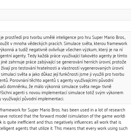
je prostředí pro tvorbu umělé inteligence pro hru Super Mario Bros.,
 použit v mnoha vědeckých pracích. Simulace světa, kterou framework
výkonná a tudíž negativně ovlivňuje všechen výzkum, který je na ní
ligentní agenty. Tedy každá práce využívající takovéto agenty je tímto
jiné zahrnuje práce zabývající se generování herních úrovní, protože
žívají pro testování hratelnosti a vlastností vygenerovaných úrovní.
 simulaci světa a jako důkaz její funkčnosti jsme ji využili pro tvorbu
entů. Porovnání těchto agentů s agenty využívajícími původní
naši domněnku, že málo výkonná simulace světa nega- tivně
 Všichni agenti s novou implementací simulace totiž svým výkonem
 využívající původní implementaci.
ce framework for Super Mario Bros. has been used in a lot of research
have noticed that the forward model (simulation of the game world)
is quite inefficient and thus negatively influences all work that is
ntelligent agents that utilize it. This means that every work using such