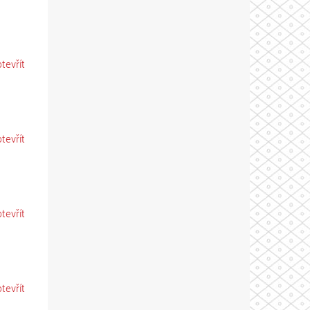
otevřít
otevřít
otevřít
otevřít