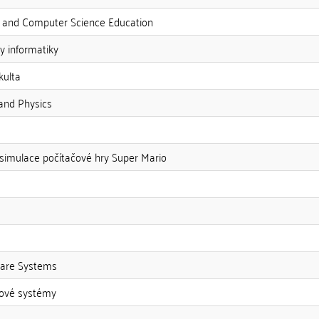
 and Computer Science Education
y informatiky
kulta
and Physics
imulace počítačové hry Super Mario
are Systems
rové systémy