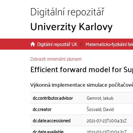
Přeskočit na obsah
Digitální repozitář UK
Matematicko-fyzikální fak
Zobrazit minimální záznam
Efficient forward model for S
Výkonná implementace simulace počítačové
dc.contributor.advisor
Gemrot, Jakub
dc.creator
Šosvald, David
dc.date.accessioned
2021-07-23T10:04:31Z
dc.date.available
2021-07-23T10:04:31Z