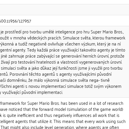
.500.11956/127957
je prostředí pro tvorbu umělé inteligence pro hru Super Mario Bros.,
 použit v mnoha vědeckých pracích. Simulace světa, kterou framework
výkonná a tudíž negativně ovlivňuje všechen výzkum, který je na ní
ligentní agenty. Tedy každá práce využívající takovéto agenty je tímto
jiné zahrnuje práce zabývající se generování herních úrovní, protože
žívají pro testování hratelnosti a vlastností vygenerovaných úrovní.
 simulaci světa a jako důkaz její funkčnosti jsme ji využili pro tvorbu
entů. Porovnání těchto agentů s agenty využívajícími původní
naši domněnku, že málo výkonná simulace světa nega- tivně
 Všichni agenti s novou implementací simulace totiž svým výkonem
 využívající původní implementaci.
ce framework for Super Mario Bros. has been used in a lot of research
have noticed that the forward model (simulation of the game world)
is quite inefficient and thus negatively influences all work that is
ntelligent agents that utilize it. This means that every work using such
. That might also include level generation, where agents are often