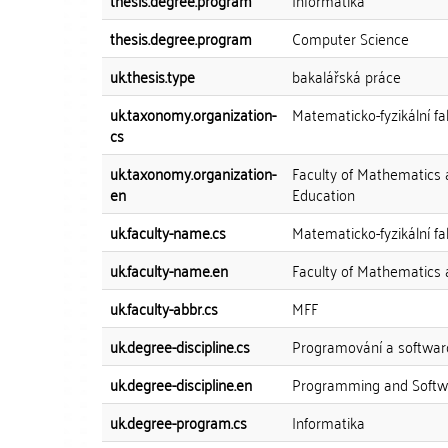
thesis.degree.program
Informatika
thesis.degree.program
Computer Science
uk.thesis.type
bakalářská práce
uk.taxonomy.organization-
Matematicko-fyzikální fa
cs
uk.taxonomy.organization-
Faculty of Mathematics
en
Education
uk.faculty-name.cs
Matematicko-fyzikální fa
uk.faculty-name.en
Faculty of Mathematics 
uk.faculty-abbr.cs
MFF
uk.degree-discipline.cs
Programování a softwa
uk.degree-discipline.en
Programming and Softw
uk.degree-program.cs
Informatika