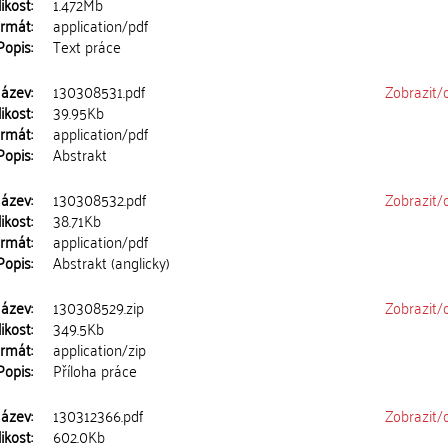
ikost:
1.472Mb
rmát:
application/pdf
Popis:
Text práce
ázev:
130308531.pdf
Zobrazit/
ikost:
39.95Kb
rmát:
application/pdf
Popis:
Abstrakt
ázev:
130308532.pdf
Zobrazit/
ikost:
38.71Kb
rmát:
application/pdf
Popis:
Abstrakt (anglicky)
ázev:
130308529.zip
Zobrazit/
ikost:
349.5Kb
rmát:
application/zip
Popis:
Příloha práce
ázev:
130312366.pdf
Zobrazit/
ikost:
602.0Kb