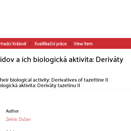
Hradci Králové
Kvalifikační práce
View Item
dov a ich biologická aktivita: Deriváty
ir biological activity: Derivatives of tazettine II
logická aktivita: Deriváty tazetinu II
Author
Zelina, Dušan