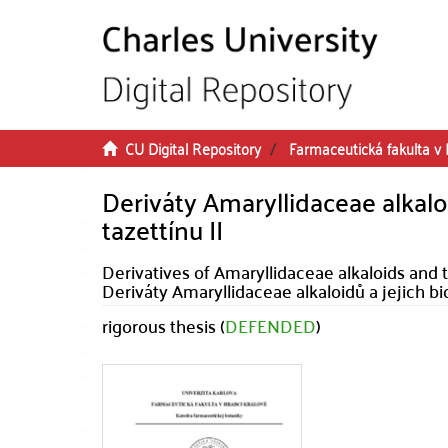
Skip to main content
CU Digital Repository
Farmaceutická fakulta v 
Deriváty Amaryllidaceae alkaloi
tazettínu II
Derivatives of Amaryllidaceae alkaloids and the
Deriváty Amaryllidaceae alkaloidů a jejich bio
rigorous thesis (
DEFENDED
)