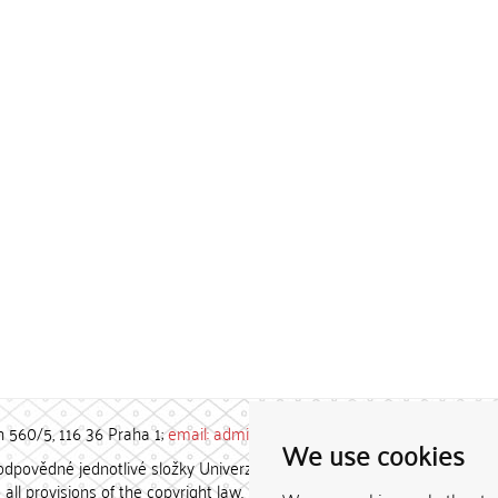
h 560/5, 116 36 Praha 1;
email: admin-repozitar [at] cuni.cz
We use cookies
povědné jednotlivé složky Univerzity Karlovy. / Each constituent
all provisions of the copyright law.