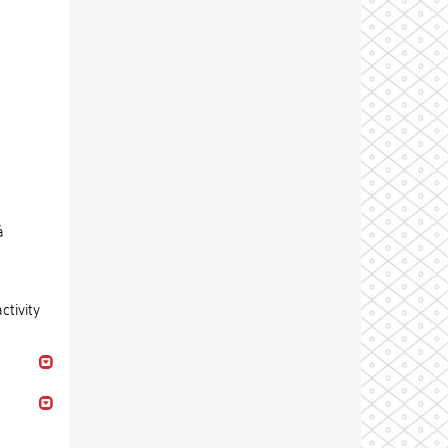
á
ctivity