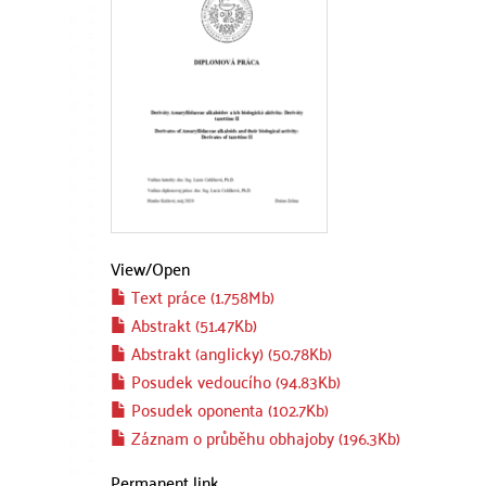
View/
Open
Text práce (1.758Mb)
Abstrakt (51.47Kb)
Abstrakt (anglicky) (50.78Kb)
Posudek vedoucího (94.83Kb)
Posudek oponenta (102.7Kb)
Záznam o průběhu obhajoby (196.3Kb)
Permanent link