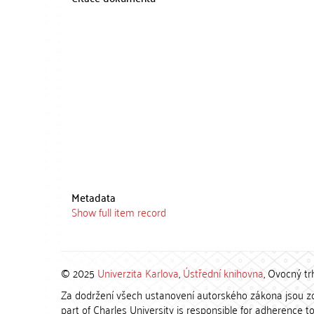
Metadata
Show full item record
© 2025
Univerzita Karlova
,
Ústřední knihovna
, Ovocný tr
Za dodržení všech ustanovení autorského zákona jsou zod
part of Charles University is responsible for adherence to 