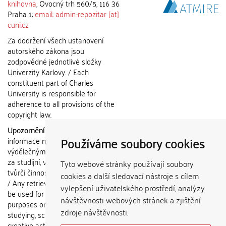
knihovna
, Ovocný trh 560/5, 116 36
Praha 1;
email: admin-repozitar [at]
cuni.cz
Za dodržení všech ustanovení
autorského zákona jsou
zodpovědné jednotlivé složky
Univerzity Karlovy. / Each
constituent part of Charles
University is responsible for
adherence to all provisions of the
copyright law.
Upozornění / Notice:
Získané
Používáme soubory cookies
informace nemohou být použity k
výdělečným účelům nebo vydávány
za studijní, vědeckou nebo jinou
Tyto webové stránky používají soubory
tvůrčí činnost jiné osoby než autora.
cookies a další sledovací nástroje s cílem
/ Any retrieved information shall not
vylepšení uživatelského prostředí, analýzy
be used for any commercial
návštěvnosti webových stránek a zjištění
purposes or claimed as results of
zdroje návštěvnosti.
studying, scientific or any other
creative activities of any person