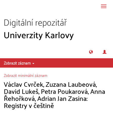
Přeskočit na obsah
Přepn
navig
Zobrazit záznam
Zobrazit minimální záznam
Václav Cvrček, Zuzana Laubeová,
David Lukeš, Petra Poukarová, Anna
Řehořková, Adrian Jan Zasina:
Registry v češtině