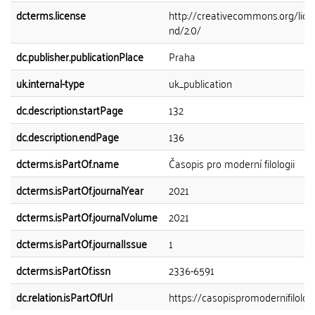
dcterms.license
http://creativecommons.org/lice
nd/2.0/
dc.publisher.publicationPlace
Praha
uk.internal-type
uk_publication
dc.description.startPage
132
dc.description.endPage
136
dcterms.isPartOf.name
Časopis pro moderní filologii
dcterms.isPartOf.journalYear
2021
dcterms.isPartOf.journalVolume
2021
dcterms.isPartOf.journalIssue
1
dcterms.isPartOf.issn
2336-6591
dc.relation.isPartOfUrl
https://casopispromodernifilologii.