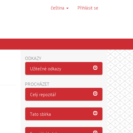
čeština
Přihlásit se
ODKAZY
Užitečné odkazy
PROCHÁZET
Celý repozitář
Tato sbírka