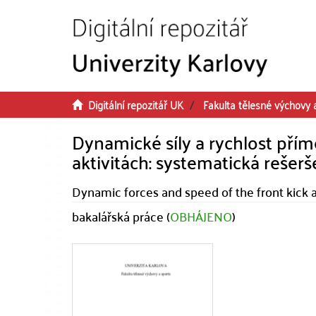
Přeskočit na obsah
Digitální repozitář UK
Fakulta tělesné výchovy 
Dynamické síly a rychlost př
aktivitách: systematická rešerš
Dynamic forces and speed of the front kick 
bakalářská práce (
OBHÁJENO
)