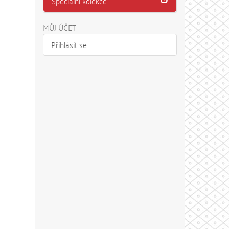
Speciální kolekce
MŮJ ÚČET
Přihlásit se