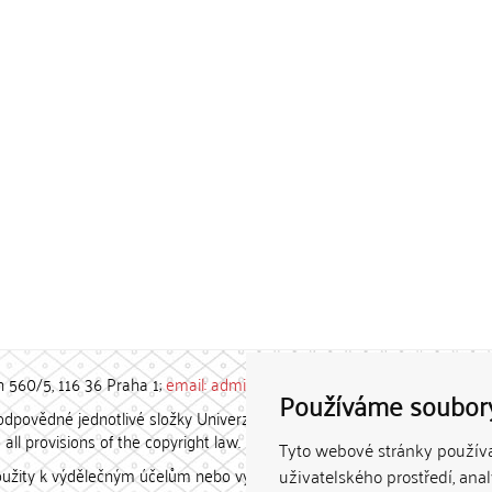
h 560/5, 116 36 Praha 1;
email: admin-repozitar [at] cuni.cz
Používáme soubor
povědné jednotlivé složky Univerzity Karlovy. / Each constituent
all provisions of the copyright law.
Tyto webové stránky používaj
užity k výdělečným účelům nebo vydávány za studijní, vědeckou
uživatelského prostředí, ana