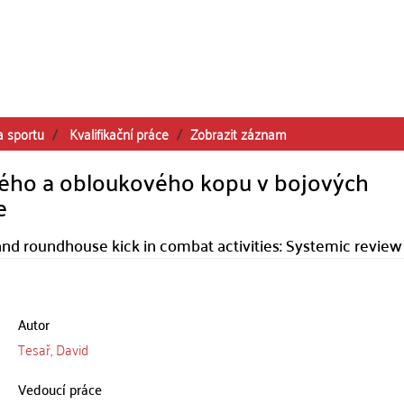
a sportu
Kvalifikační práce
Zobrazit záznam
ímého a obloukového kopu v bojových
e
and roundhouse kick in combat activities: Systemic review
Autor
Tesař, David
Vedoucí práce