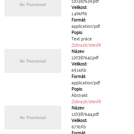
120387639.pdf
Velikost:
1.496Mb
Formát:
application/pdf
Popis:
Text práce
Zobrazit/
otevřít
Název:
120387642.pdf
Velikost:
69.16Kb
Formát:
application/pdf
Popis:
Abstrakt
Zobrazit/
otevřít
Název:
120387644.pdf
Velikost:
67.91Kb
Formát: