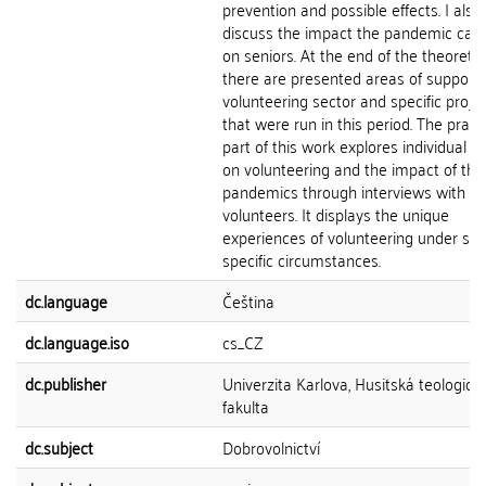
prevention and possible effects. I also
discuss the impact the pandemic can
on seniors. At the end of the theoretic
there are presented areas of support 
volunteering sector and specific proje
that were run in this period. The practi
part of this work explores individual v
on volunteering and the impact of the
pandemics through interviews with ac
volunteers. It displays the unique
experiences of volunteering under su
specific circumstances.
dc.language
Čeština
dc.language.iso
cs_CZ
dc.publisher
Univerzita Karlova, Husitská teologick
fakulta
dc.subject
Dobrovolnictví