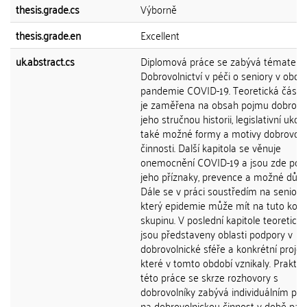
thesis.grade.cs
Výborně
thesis.grade.en
Excellent
uk.abstract.cs
Diplomová práce se zabývá tématem
Dobrovolnictví v péči o seniory v obdo
pandemie COVID-19. Teoretická část 
je zaměřena na obsah pojmu dobrovoln
jeho stručnou historii, legislativní ukot
také možné formy a motivy dobrovoln
činnosti. Další kapitola se věnuje
onemocnění COVID-19 a jsou zde pop
jeho příznaky, prevence a možné důsl
Dále se v práci soustředím na seniory a
který epidemie může mít na tuto konk
skupinu. V poslední kapitole teoretické
jsou představeny oblasti podpory v
dobrovolnické sféře a konkrétní projek
které v tomto období vznikaly. Praktic
této práce se skrze rozhovory s
dobrovolníky zabývá individuálním p
na dobrovolnickou činnost v době pan