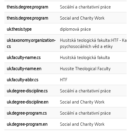
thesis.degree.program
Sociální a charitativní práce
thesis.degree.program
Social and Charity Work
uk.thesis.type
diplomová práce
uk.taxonomy.organization-
Husitská teologická fakulta::HTF - Kat
cs
psychosociálních věd a etiky
uk.faculty-name.cs
Husitská teologická fakulta
uk.faculty-name.en
Hussite Theological Faculty
uk.faculty-abbr.cs
HTF
uk.degree-discipline.cs
Sociální a charitativní práce
uk.degree-discipline.en
Social and Charity Work
uk.degree-program.cs
Sociální a charitativní práce
uk.degree-program.en
Social and Charity Work