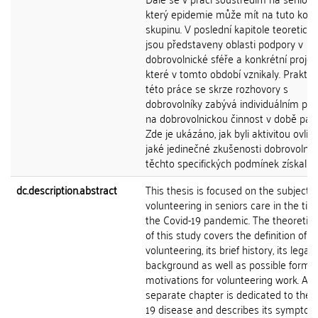
který epidemie může mít na tuto konk
skupinu. V poslední kapitole teoretické
jsou představeny oblasti podpory v
dobrovolnické sféře a konkrétní projek
které v tomto období vznikaly. Praktic
této práce se skrze rozhovory s
dobrovolníky zabývá individuálním p
na dobrovolnickou činnost v době pan
Zde je ukázáno, jak byli aktivitou ovliv
jaké jedinečné zkušenosti dobrovolníci
těchto specifických podmínek získali.
dc.description.abstract
This thesis is focused on the subject o
volunteering in seniors care in the tim
the Covid-19 pandemic. The theoretica
of this study covers the definition of
volunteering, its brief history, its legal
background as well as possible forms
motivations for volunteering work. A
separate chapter is dedicated to the 
19 disease and describes its symptom