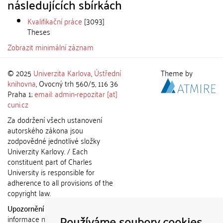
následujících sbírkách
Kvalifikační práce
[3093]
Theses
Zobrazit minimální záznam
© 2025
Univerzita Karlova
,
Ústřední
Theme by
knihovna
, Ovocný trh 560/5, 116 36
Praha 1;
email: admin-repozitar [at]
cuni.cz
Za dodržení všech ustanovení
autorského zákona jsou
zodpovědné jednotlivé složky
Univerzity Karlovy. / Each
constituent part of Charles
University is responsible for
adherence to all provisions of the
copyright law.
Upozornění / Notice:
Získané
Používáme soubory cookies
informace nemohou být použity k