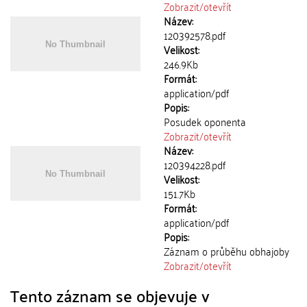
Zobrazit/
otevřít
Název:
120392578.pdf
Velikost:
246.9Kb
Formát:
application/pdf
Popis:
Posudek oponenta
Zobrazit/
otevřít
Název:
120394228.pdf
Velikost:
151.7Kb
Formát:
application/pdf
Popis:
Záznam o průběhu obhajoby
Zobrazit/
otevřít
Tento záznam se objevuje v