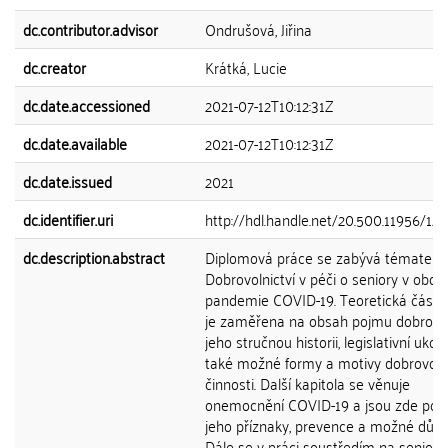
dc.contributor.advisor
Ondrušová, Jiřina
dc.creator
Krátká, Lucie
dc.date.accessioned
2021-07-12T10:12:31Z
dc.date.available
2021-07-12T10:12:31Z
dc.date.issued
2021
dc.identifier.uri
http://hdl.handle.net/20.500.11956/127
dc.description.abstract
Diplomová práce se zabývá tématem
Dobrovolnictví v péči o seniory v obdo
pandemie COVID-19. Teoretická část 
je zaměřena na obsah pojmu dobrovoln
jeho stručnou historii, legislativní ukot
také možné formy a motivy dobrovoln
činnosti. Další kapitola se věnuje
onemocnění COVID-19 a jsou zde pop
jeho příznaky, prevence a možné důsl
Dále se v práci soustředím na seniory a