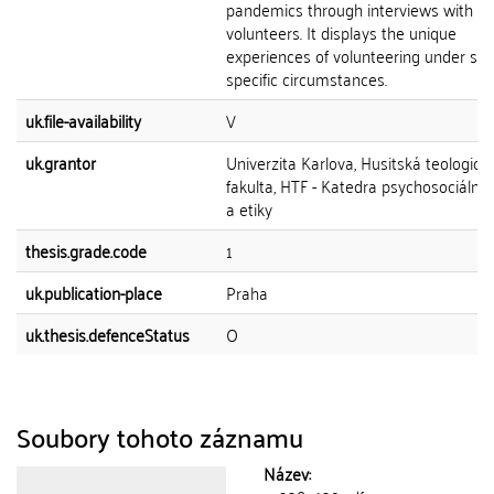
pandemics through interviews with ac
volunteers. It displays the unique
experiences of volunteering under su
specific circumstances.
uk.file-availability
V
uk.grantor
Univerzita Karlova, Husitská teologick
fakulta, HTF - Katedra psychosociální
a etiky
thesis.grade.code
1
uk.publication-place
Praha
uk.thesis.defenceStatus
O
Soubory tohoto záznamu
Název: