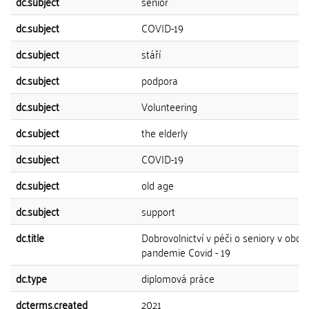
dc.subject
senior
dc.subject
COVID-19
dc.subject
stáří
dc.subject
podpora
dc.subject
Volunteering
dc.subject
the elderly
dc.subject
COVID-19
dc.subject
old age
dc.subject
support
dc.title
Dobrovolnictví v péči o seniory v obdo
pandemie Covid - 19
dc.type
diplomová práce
dcterms.created
2021