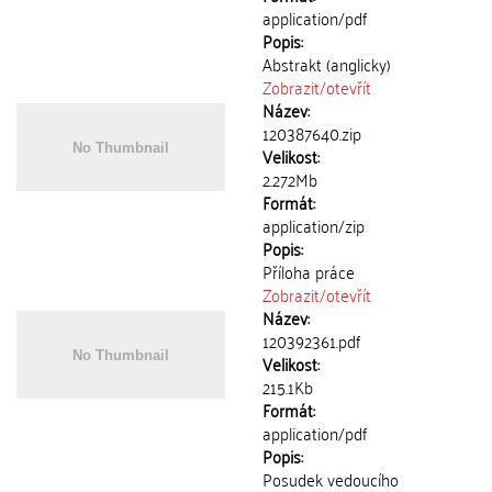
application/pdf
Popis:
Abstrakt (anglicky)
Zobrazit/
otevřít
Název:
120387640.zip
Velikost:
2.272Mb
Formát:
application/zip
Popis:
Příloha práce
Zobrazit/
otevřít
Název:
120392361.pdf
Velikost:
215.1Kb
Formát:
application/pdf
Popis:
Posudek vedoucího