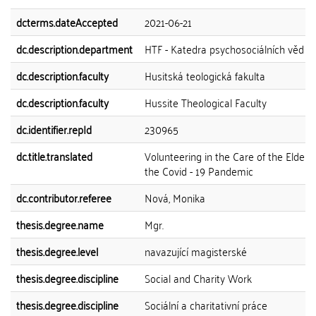
dcterms.dateAccepted
2021-06-21
dc.description.department
HTF - Katedra psychosociálních věd a 
dc.description.faculty
Husitská teologická fakulta
dc.description.faculty
Hussite Theological Faculty
dc.identifier.repId
230965
dc.title.translated
Volunteering in the Care of the Eldery
the Covid - 19 Pandemic
dc.contributor.referee
Nová, Monika
thesis.degree.name
Mgr.
thesis.degree.level
navazující magisterské
thesis.degree.discipline
Social and Charity Work
thesis.degree.discipline
Sociální a charitativní práce