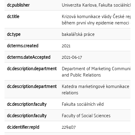
dc.publisher
Univerzita Karlova, Fakulta sociálních 
dc.title
Krizová komunikace vlády České repub
během první vlny epidemie nemoci co
dc.type
bakalářská práce
dcterms.created
2021
dcterms.dateAccepted
2021-06-17
dc.description.department
Department of Marketing Communica
and Public Relations
dc.description.department
Katedra marketingové komunikace a p
relations
dc.description.faculty
Fakulta sociálních věd
dc.description.faculty
Faculty of Social Sciences
dc.identifier.repId
229407