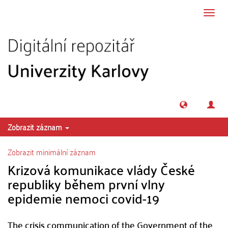
Přeskočit na obsah
Přepn
navig
Zobrazit záznam
Zobrazit minimální záznam
Krizová komunikace vlády České
republiky během první vlny
epidemie nemoci covid-19
The crisis communication of the Government of the