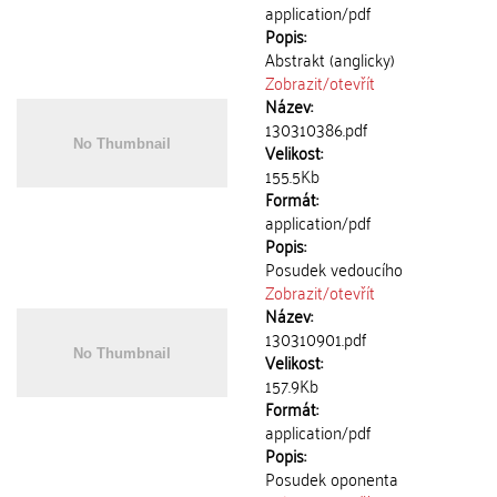
application/pdf
Popis:
Abstrakt (anglicky)
Zobrazit/
otevřít
Název:
130310386.pdf
Velikost:
155.5Kb
Formát:
application/pdf
Popis:
Posudek vedoucího
Zobrazit/
otevřít
Název:
130310901.pdf
Velikost:
157.9Kb
Formát:
application/pdf
Popis:
Posudek oponenta