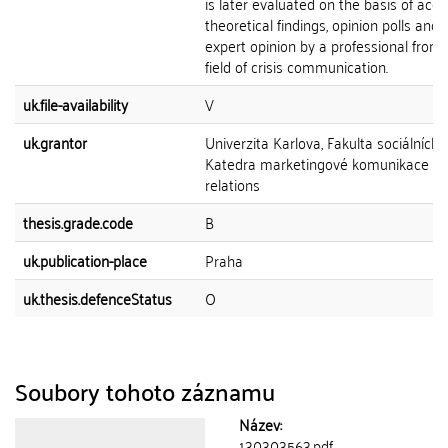
is later evaluated on the basis of acqu
theoretical findings, opinion polls and 
expert opinion by a professional from 
field of crisis communication.
uk.file-availability
V
uk.grantor
Univerzita Karlova, Fakulta sociálních 
Katedra marketingové komunikace a p
relations
thesis.grade.code
B
uk.publication-place
Praha
uk.thesis.defenceStatus
O
Soubory tohoto záznamu
Název:
130303563.pdf