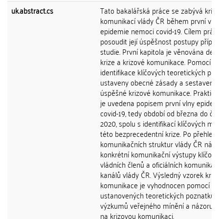
uk.abstract.cs
Tato bakalářská práce se zabývá kriz
komunikací vlády ČR během první vln
epidemie nemoci covid-19. Cílem práce
posoudit její úspěšnost postupy přípa
studie. První kapitola je věnována def
krize a krizové komunikace. Pomocí
identifikace klíčových teoretických prv
ustaveny obecné zásady a sestaven 
úspěšné krizové komunikace. Praktick
je uvedena popisem první vlny epidem
covid-19, tedy období od března do če
2020, spolu s identifikací klíčových 
této bezprecedentní krize. Po přehled
komunikačních struktur vlády ČR násle
konkrétní komunikační výstupy klíčov
vládních členů a oficiálních komunikač
kanálů vlády ČR. Výsledný vzorek kriz
komunikace je vyhodnocen pomocí
ustanovených teoretických poznatků,
výzkumů veřejného mínění a názoru e
na krizovou komunikaci.