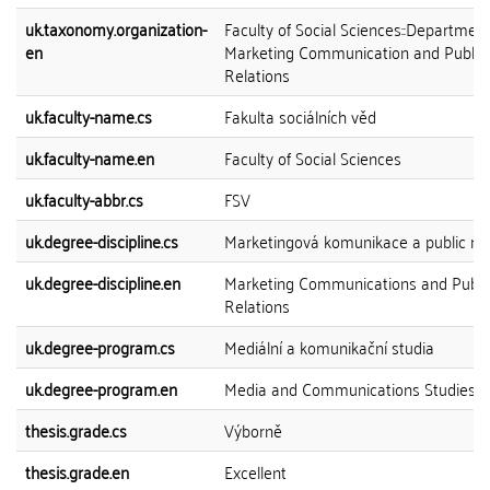
uk.taxonomy.organization-
Faculty of Social Sciences::Department
en
Marketing Communication and Public
Relations
uk.faculty-name.cs
Fakulta sociálních věd
uk.faculty-name.en
Faculty of Social Sciences
uk.faculty-abbr.cs
FSV
uk.degree-discipline.cs
Marketingová komunikace a public rel
uk.degree-discipline.en
Marketing Communications and Publi
Relations
uk.degree-program.cs
Mediální a komunikační studia
uk.degree-program.en
Media and Communications Studies
thesis.grade.cs
Výborně
thesis.grade.en
Excellent