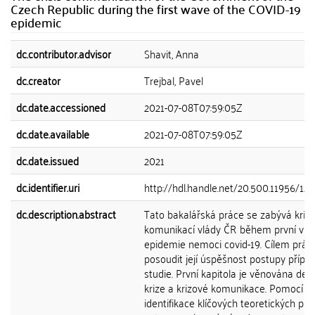
Czech Republic during the first wave of the COVID-19
epidemic
dc.contributor.advisor
Shavit, Anna
dc.creator
Trejbal, Pavel
dc.date.accessioned
2021-07-08T07:59:05Z
dc.date.available
2021-07-08T07:59:05Z
dc.date.issued
2021
dc.identifier.uri
http://hdl.handle.net/20.500.11956/12
dc.description.abstract
Tato bakalářská práce se zabývá kriz
komunikací vlády ČR během první vln
epidemie nemoci covid-19. Cílem práce
posoudit její úspěšnost postupy přípa
studie. První kapitola je věnována def
krize a krizové komunikace. Pomocí
identifikace klíčových teoretických prv