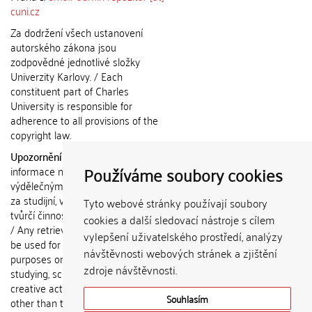
cuni.cz
Za dodržení všech ustanovení
autorského zákona jsou
zodpovědné jednotlivé složky
Univerzity Karlovy. / Each
constituent part of Charles
University is responsible for
adherence to all provisions of the
copyright law.
Upozornění / Notice:
Získané
Používáme soubory cookies
informace nemohou být použity k
výdělečným účelům nebo vydávány
za studijní, vědeckou nebo jinou
Tyto webové stránky používají soubory
tvůrčí činnost jiné osoby než autora.
cookies a další sledovací nástroje s cílem
/ Any retrieved information shall not
vylepšení uživatelského prostředí, analýzy
be used for any commercial
návštěvnosti webových stránek a zjištění
purposes or claimed as results of
zdroje návštěvnosti.
studying, scientific or any other
creative activities of any person
Souhlasím
other than the author.