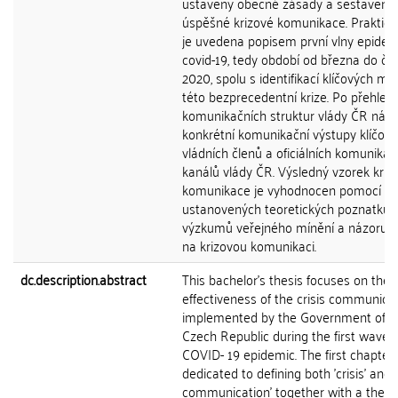
ustaveny obecné zásady a sestaven 
úspěšné krizové komunikace. Praktick
je uvedena popisem první vlny epidem
covid-19, tedy období od března do če
2020, spolu s identifikací klíčových 
této bezprecedentní krize. Po přehled
komunikačních struktur vlády ČR násle
konkrétní komunikační výstupy klíčov
vládních členů a oficiálních komunikač
kanálů vlády ČR. Výsledný vzorek kriz
komunikace je vyhodnocen pomocí
ustanovených teoretických poznatků,
výzkumů veřejného mínění a názoru e
na krizovou komunikaci.
dc.description.abstract
This bachelor's thesis focuses on the
effectiveness of the crisis communica
implemented by the Government of t
Czech Republic during the first wave o
COVID- 19 epidemic. The first chapter 
dedicated to defining both 'crisis' and '
communication' together with a theore