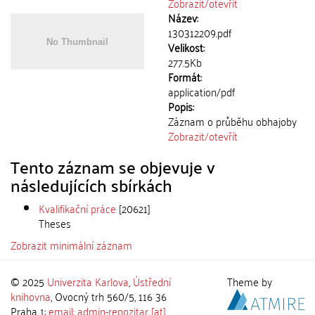
Zobrazit/
otevřít
Název:
130312209.pdf
Velikost:
277.5Kb
Formát:
application/pdf
Popis:
Záznam o průběhu obhajoby
Zobrazit/
otevřít
Tento záznam se objevuje v
následujících sbírkách
Kvalifikační práce
[20621]
Theses
Zobrazit minimální záznam
© 2025
Univerzita Karlova
,
Ústřední
Theme by
knihovna
, Ovocný trh 560/5, 116 36
Praha 1;
email: admin-repozitar [at]