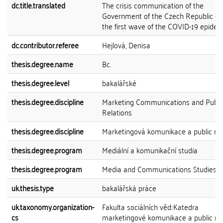
dc.title.translated
The crisis communication of the
Government of the Czech Republic du
the first wave of the COVID-19 epidem
dc.contributor.referee
Hejlová, Denisa
thesis.degree.name
Bc.
thesis.degree.level
bakalářské
thesis.degree.discipline
Marketing Communications and Publi
Relations
thesis.degree.discipline
Marketingová komunikace a public rel
thesis.degree.program
Mediální a komunikační studia
thesis.degree.program
Media and Communications Studies
uk.thesis.type
bakalářská práce
uk.taxonomy.organization-
Fakulta sociálních věd::Katedra
cs
marketingové komunikace a public rel