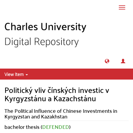
Skip to main content
Toggl
navig
View Item
Politický vliv čínských investic v
Kyrgyzstánu a Kazachstánu
The Political Influence of Chinese Investments in
Kyrgyzstan and Kazakhstan
bachelor thesis (
DEFENDED
)