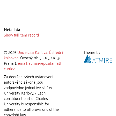
Metadata
Show full item record
© 2025
Univerzita Karlova
,
Ústřední
Theme by
knihovna
, Ovocný trh 560/5, 116 36
Praha 1;
email: admin-repozitar [at]
cuni.cz
Za dodržení všech ustanovení
autorského zákona jsou
zodpovědné jednotlivé složky
Univerzity Karlovy. / Each
constituent part of Charles
University is responsible for
adherence to all provisions of the
copyright law.