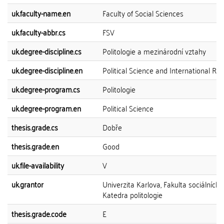
uk.faculty-name.en
Faculty of Social Sciences
uk.faculty-abbr.cs
FSV
uk.degree-discipline.cs
Politologie a mezinárodní vztahy
uk.degree-discipline.en
Political Science and International Rel
uk.degree-program.cs
Politologie
uk.degree-program.en
Political Science
thesis.grade.cs
Dobře
thesis.grade.en
Good
uk.file-availability
V
uk.grantor
Univerzita Karlova, Fakulta sociálních 
Katedra politologie
thesis.grade.code
E