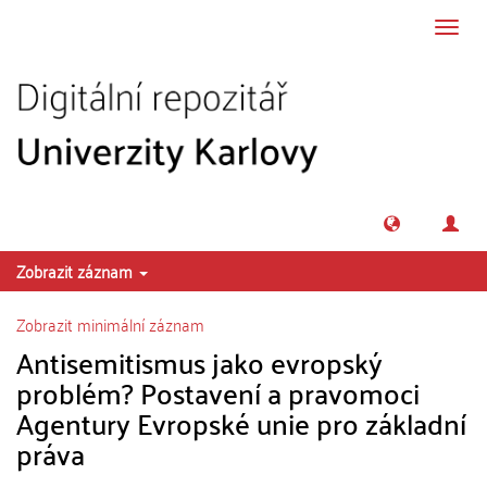
Přeskočit na obsah
Přepn
navig
Zobrazit záznam
Zobrazit minimální záznam
Antisemitismus jako evropský
problém? Postavení a pravomoci
Agentury Evropské unie pro základní
práva