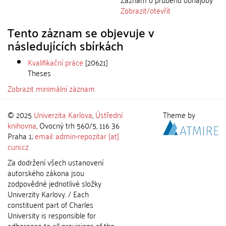
Zobrazit/
otevřít
Tento záznam se objevuje v
následujících sbírkách
Kvalifikační práce
[20621]
Theses
Zobrazit minimální záznam
© 2025
Univerzita Karlova
,
Ústřední
Theme by
knihovna
, Ovocný trh 560/5, 116 36
Praha 1;
email: admin-repozitar [at]
cuni.cz
Za dodržení všech ustanovení
autorského zákona jsou
zodpovědné jednotlivé složky
Univerzity Karlovy. / Each
constituent part of Charles
University is responsible for
adherence to all provisions of the