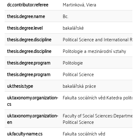
dc.contributor.referee
Martinková, Viera
thesis.degree.name
Bc.
thesis.degree.level
bakalářské
thesis.degree.discipline
Political Science and International Rel
thesis.degree.discipline
Politologie a mezinárodní vztahy
thesis.degree.program
Politologie
thesis.degree.program
Political Science
uk.thesis.type
bakalářská práce
uk.taxonomy.organization-
Fakulta sociálních věd::Katedra politol
cs
uk.taxonomy.organization-
Faculty of Social Sciences::Department
en
Political Science
uk.faculty-name.cs
Fakulta sociálních věd