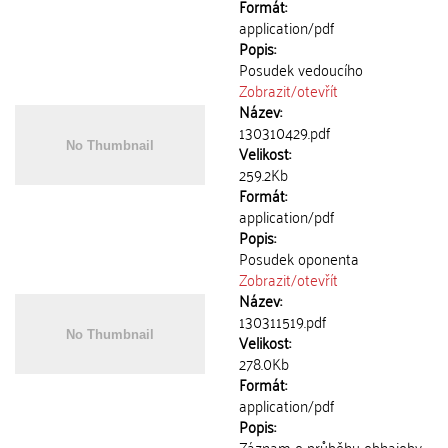
Formát:
application/pdf
Popis:
Posudek vedoucího
Zobrazit/
otevřít
Název:
130310429.pdf
Velikost:
259.2Kb
Formát:
application/pdf
Popis:
Posudek oponenta
Zobrazit/
otevřít
Název:
130311519.pdf
Velikost:
278.0Kb
Formát:
application/pdf
Popis:
Záznam o průběhu obhajoby