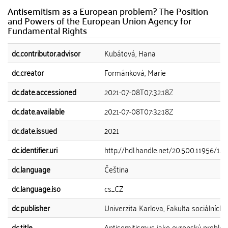
Antisemitism as a European problem? The Position
and Powers of the European Union Agency for
Fundamental Rights
dc.contributor.advisor
Kubátová, Hana
dc.creator
Formánková, Marie
dc.date.accessioned
2021-07-08T07:32:18Z
dc.date.available
2021-07-08T07:32:18Z
dc.date.issued
2021
dc.identifier.uri
http://hdl.handle.net/20.500.11956/12
dc.language
Čeština
dc.language.iso
cs_CZ
dc.publisher
Univerzita Karlova, Fakulta sociálních 
dc.title
Antisemitismus jako evropský problé