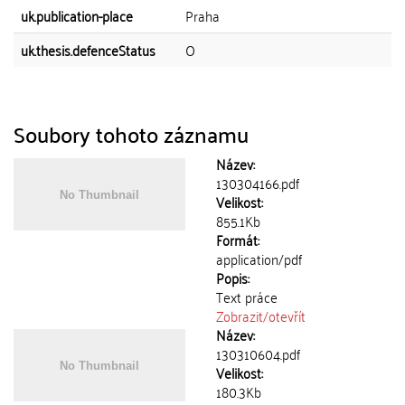
uk.publication-place
Praha
uk.thesis.defenceStatus
O
Soubory tohoto záznamu
Název:
130304166.pdf
Velikost:
855.1Kb
Formát:
application/pdf
Popis:
Text práce
Zobrazit/
otevřít
Název:
130310604.pdf
Velikost:
180.3Kb