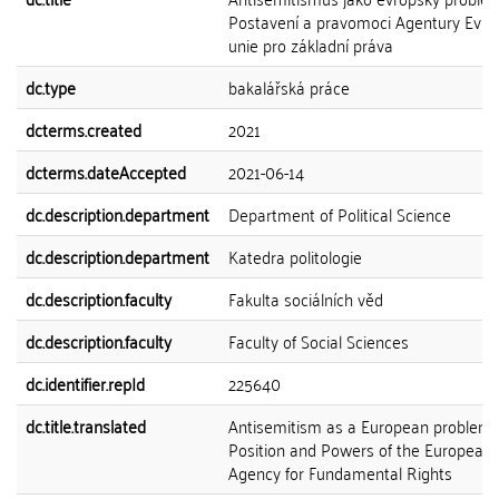
Postavení a pravomoci Agentury Evro
unie pro základní práva
dc.type
bakalářská práce
dcterms.created
2021
dcterms.dateAccepted
2021-06-14
dc.description.department
Department of Political Science
dc.description.department
Katedra politologie
dc.description.faculty
Fakulta sociálních věd
dc.description.faculty
Faculty of Social Sciences
dc.identifier.repId
225640
dc.title.translated
Antisemitism as a European problem
Position and Powers of the European
Agency for Fundamental Rights