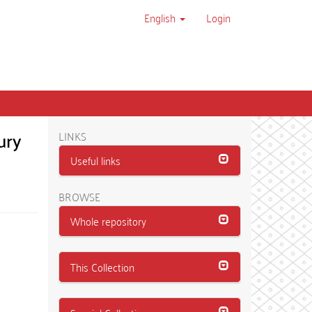
English
Login
ury
LINKS
Useful links
BROWSE
Whole repository
This Collection