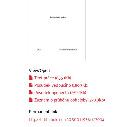
View/
Open
Text práce (855.1Kb)
Posudek vedoucího (180.3Kb)
Posudek oponenta (259.2Kb)
Záznam o průběhu obhajoby (278.0Kb)
Permanent link
http://hdl.handle.net/20.500.11956/127034