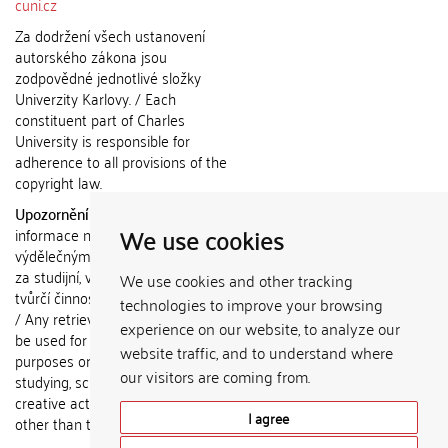
cuni.cz
Za dodržení všech ustanovení
autorského zákona jsou
zodpovědné jednotlivé složky
Univerzity Karlovy. / Each
constituent part of Charles
University is responsible for
adherence to all provisions of the
copyright law.
Upozornění / Notice:
Získané
We use cookies
informace nemohou být použity k
výdělečným účelům nebo vydávány
za studijní, vědeckou nebo jinou
We use cookies and other tracking
tvůrčí činnost jiné osoby než autora.
technologies to improve your browsing
/ Any retrieved information shall not
experience on our website, to analyze our
be used for any commercial
website traffic, and to understand where
purposes or claimed as results of
our visitors are coming from.
studying, scientific or any other
creative activities of any person
I agree
other than the author.