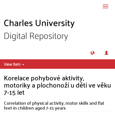
Skip to main content
Toggl
navig
View Item
Korelace pohybové aktivity,
motoriky a plochonoží u dětí ve věku
7-15 let
Correlation of physical activity, motor skills and flat
feet in children aged 7-15 years