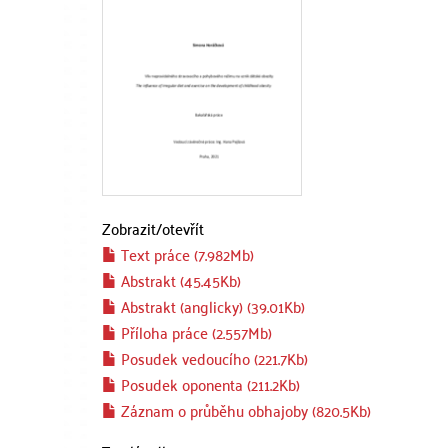
Zobrazit/
otevřít
Text práce (7.982Mb)
Abstrakt (45.45Kb)
Abstrakt (anglicky) (39.01Kb)
Příloha práce (2.557Mb)
Posudek vedoucího (221.7Kb)
Posudek oponenta (211.2Kb)
Záznam o průběhu obhajoby (820.5Kb)