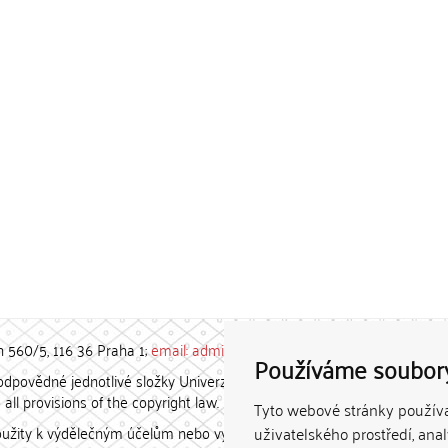
h 560/5, 116 36 Praha 1;
email: admin-repozitar [at] cuni.cz
Používáme soubor
povědné jednotlivé složky Univerzity Karlovy. / Each constituent
all provisions of the copyright law.
Tyto webové stránky používaj
užity k výdělečným účelům nebo vydávány za studijní, vědeckou
uživatelského prostředí, ana