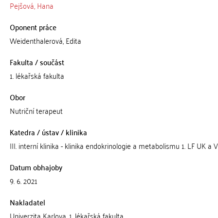
Pejšová, Hana
Oponent práce
Weidenthalerová, Edita
Fakulta / součást
1. lékařská fakulta
Obor
Nutriční terapeut
Katedra / ústav / klinika
III. interní klinika - klinika endokrinologie a metabolismu 1. LF UK a 
Datum obhajoby
9. 6. 2021
Nakladatel
Univerzita Karlova, 1. lékařská fakulta