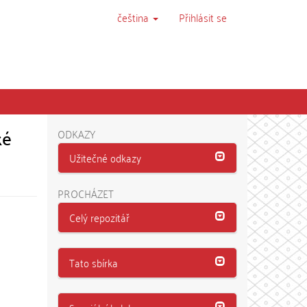
čeština
Přihlásit se
ké
ODKAZY
Užitečné odkazy
PROCHÁZET
Celý repozitář
Tato sbírka