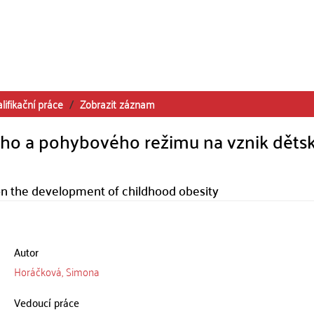
lifikační práce
Zobrazit záznam
ího a pohybového režimu na vznik děts
 on the development of childhood obesity
Autor
Horáčková, Simona
Vedoucí práce