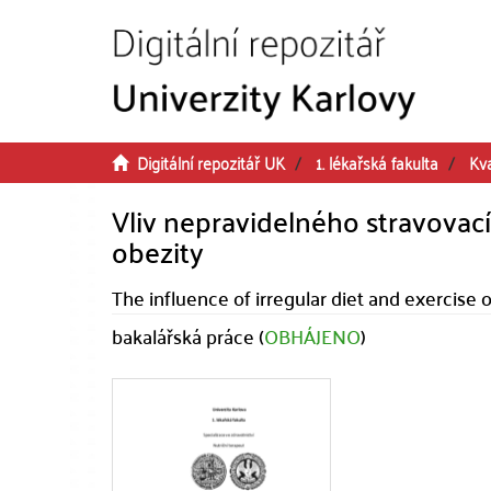
Přeskočit na obsah
Digitální repozitář UK
1. lékařská fakulta
Kva
Vliv nepravidelného stravovac
obezity
The influence of irregular diet and exercise
bakalářská práce (
OBHÁJENO
)