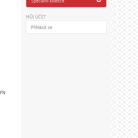
Speciální kolekce
MŮJ ÚČET
Přihlásit se
VFN