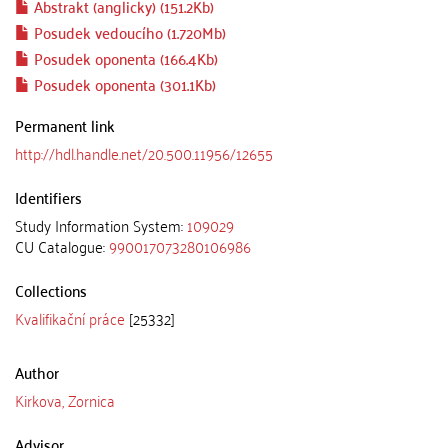
Abstrakt (anglicky) (151.2Kb)
Posudek vedoucího (1.720Mb)
Posudek oponenta (166.4Kb)
Posudek oponenta (301.1Kb)
Permanent link
http://hdl.handle.net/20.500.11956/12655
Identifiers
Study Information System:
109029
CU Catalogue:
990017073280106986
Collections
Kvalifikační práce
[25332]
Author
Kirkova, Zornica
Advisor