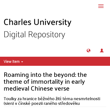
Skip to main content
Toggl
navig
View Item
Roaming into the beyond: the
theme of immortality in early
medieval Chinese verse
Toulky za hranice běžného žití: téma nesmrtelnosti
(sien) v čínské poezii raného středověku