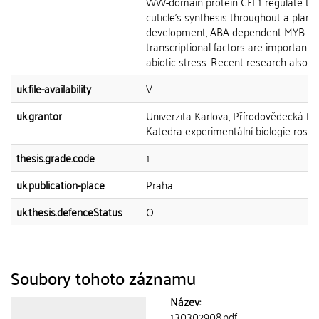
WW-domain protein CFL1 regulate th
cuticle's synthesis throughout a plant'
development, ABA-dependent MYB
transcriptional factors are important 
abiotic stress. Recent research also...
uk.file-availability
V
uk.grantor
Univerzita Karlova, Přírodovědecká fak
Katedra experimentální biologie rostli
thesis.grade.code
1
uk.publication-place
Praha
uk.thesis.defenceStatus
O
Soubory tohoto záznamu
Název:
130302908.pdf