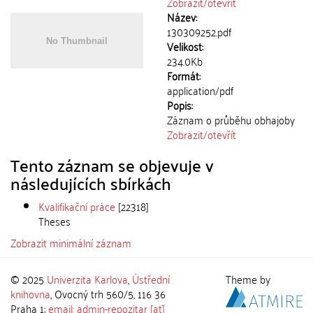
Zobrazit/
otevřít
Název:
130309252.pdf
Velikost:
234.0Kb
Formát:
application/pdf
Popis:
Záznam o průběhu obhajoby
Zobrazit/
otevřít
Tento záznam se objevuje v
následujících sbírkách
Kvalifikační práce
[22318]
Theses
Zobrazit minimální záznam
© 2025
Univerzita Karlova
,
Ústřední
Theme by
knihovna
, Ovocný trh 560/5, 116 36
Praha 1;
email: admin-repozitar [at]