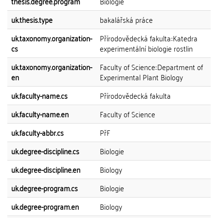
thesis.degree.program
Biologie
uk.thesis.type
bakalářská práce
uk.taxonomy.organization-
Přírodovědecká fakulta::Katedra
cs
experimentální biologie rostlin
uk.taxonomy.organization-
Faculty of Science::Department of
en
Experimental Plant Biology
uk.faculty-name.cs
Přírodovědecká fakulta
uk.faculty-name.en
Faculty of Science
uk.faculty-abbr.cs
PřF
uk.degree-discipline.cs
Biologie
uk.degree-discipline.en
Biology
uk.degree-program.cs
Biologie
uk.degree-program.en
Biology