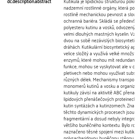
dc.description.abstract
Kutikula je lipidickou strukturou pokrýv
nadzemní rostlinné orgány, která posk
rostlině mechanickou pevnost a slouží
ochranná bariéra. Skládá se předevší
polyesteru kutinu a vosků, odvozených
velmi dlouhých mastných kyselin. Vzni
dvou na sobě nezávislých biosyntetic
dráhách. Kutikulární biosyntetický apar
velice složitý a využívá velké množství
enzymů, které mohou mít redundantn
funkce, mohou se vyskytovat ale v odl
pletivech nebo mohou využívat substr
různých délek. Mechanismy transport
monomerů kutinů a vosku a organiza
kutikuly závisí na aktivitě ABC přenaše
lipidových přenášečových proteinech 
kutin syntázách a kutinzomech. Znalos
těchto dynamických procesech jsou
fragmentární a dosud nebyly integrov
většího buněčného kontextu. Bylo rov
naznačeno těsné spojení mezi kutikul
polysacharidovou buněčnou stěnou, k