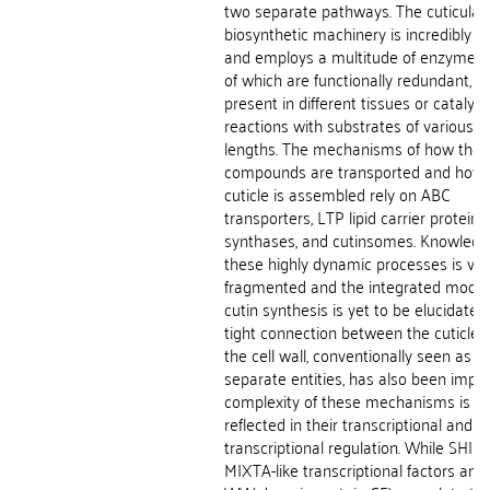
two separate pathways. The cuticular
biosynthetic machinery is incredibly 
and employs a multitude of enzymes
of which are functionally redundant, a
present in different tissues or catalys
reactions with substrates of various c
lengths. The mechanisms of how the
compounds are transported and how 
cuticle is assembled rely on ABC
transporters, LTP lipid carrier proteins,
synthases, and cutinsomes. Knowledg
these highly dynamic processes is ver
fragmented and the integrated model
cutin synthesis is yet to be elucidated.
tight connection between the cuticle 
the cell wall, conventionally seen as t
separate entities, has also been impli
complexity of these mechanisms is al
reflected in their transcriptional and p
transcriptional regulation. While SHIN
MIXTA-like transcriptional factors and