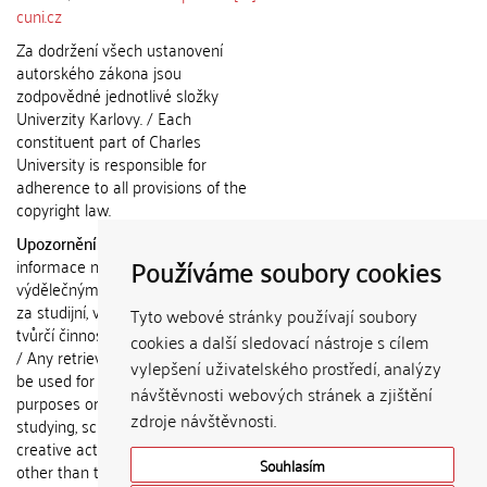
cuni.cz
Za dodržení všech ustanovení
autorského zákona jsou
zodpovědné jednotlivé složky
Univerzity Karlovy. / Each
constituent part of Charles
University is responsible for
adherence to all provisions of the
copyright law.
Upozornění / Notice:
Získané
Používáme soubory cookies
informace nemohou být použity k
výdělečným účelům nebo vydávány
za studijní, vědeckou nebo jinou
Tyto webové stránky používají soubory
tvůrčí činnost jiné osoby než autora.
cookies a další sledovací nástroje s cílem
/ Any retrieved information shall not
vylepšení uživatelského prostředí, analýzy
be used for any commercial
návštěvnosti webových stránek a zjištění
purposes or claimed as results of
zdroje návštěvnosti.
studying, scientific or any other
creative activities of any person
Souhlasím
other than the author.