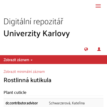
Přeskočit na obsah
Přepn
navig
Zobrazit záznam
Zobrazit minimální záznam
Rostlinná kutikula
Plant cuticle
dc.contributor.advisor
Schwarzerová, Kateřina