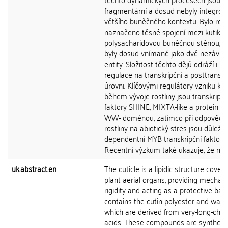
fragmentární a dosud nebyly integrov
většího buněčného kontextu. Bylo rov
naznačeno těsné spojení mezi kutikul
polysacharidovou buněčnou stěnou, k
byly dosud vnímané jako dvě nezávisl
entity. Složitost těchto dějů odráží i př
regulace na transkripční a posttranskr
úrovni. Klíčovými regulátory vzniku kut
během vývoje rostliny jsou transkripčn
faktory SHINE, MIXTA-like a protein C
WW- doménou, zatímco při odpovědi
rostliny na abiotický stres jsou důleži
dependentní MYB transkripční faktory.
Recentní výzkum také ukazuje, že může
uk.abstract.en
The cuticle is a lipidic structure coveri
plant aerial organs, providing mechani
rigidity and acting as a protective barri
contains the cutin polyester and waxe
which are derived from very-long-chain
acids. These compounds are synthesi