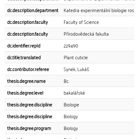
dc.description.department
Katedra experimentální biologie rostli
dc.description.faculty
Faculty of Science
dc.description.faculty
Přírodovědecká fakulta
dc.identifier.repId
229490
dc.title.translated
Plant cuticle
dc.contributor.referee
Synek, Lukáš
thesis.degree.name
Bc.
thesis.degree.level
bakalářské
thesis.degree.discipline
Biologie
thesis.degree.discipline
Biology
thesis.degree.program
Biology