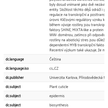
byly dosud vnímané jako dvě nezávisl
entity. Složitost těchto dějů odráží i př
regulace na transkripční a posttranskr
úrovni. Klíčovými regulátory vzniku kut
během vývoje rostliny jsou transkripčn
faktory SHINE, MIXTA-like a protein C
WW- doménou, zatímco při odpovědi
rostliny na abiotický stres jsou důleži
dependentní MYB transkripční faktory.
Recentní výzkum také ukazuje, že může
dc.language
Čeština
dc.language.iso
cs_CZ
dc.publisher
Univerzita Karlova, Přírodovědecká fak
dc.subject
Plant cuticle
dc.subject
epidermis
dc.subject
biosynthesis