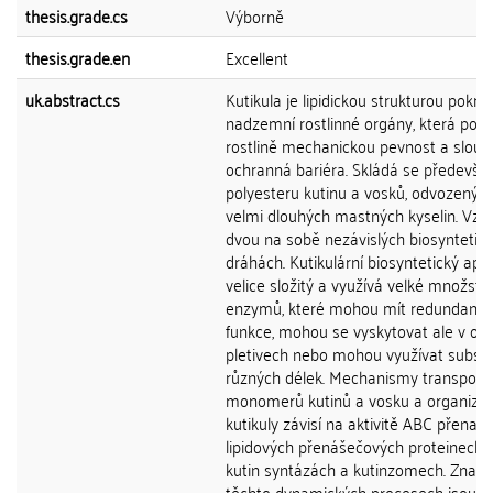
thesis.grade.cs
Výborně
thesis.grade.en
Excellent
uk.abstract.cs
Kutikula je lipidickou strukturou pokrýv
nadzemní rostlinné orgány, která posk
rostlině mechanickou pevnost a slouží
ochranná bariéra. Skládá se předevší
polyesteru kutinu a vosků, odvozených
velmi dlouhých mastných kyselin. Vzni
dvou na sobě nezávislých biosyntetic
dráhách. Kutikulární biosyntetický apar
velice složitý a využívá velké množství
enzymů, které mohou mít redundantn
funkce, mohou se vyskytovat ale v odl
pletivech nebo mohou využívat substr
různých délek. Mechanismy transport
monomerů kutinů a vosku a organiza
kutikuly závisí na aktivitě ABC přenaše
lipidových přenášečových proteinech 
kutin syntázách a kutinzomech. Znalos
těchto dynamických procesech jsou