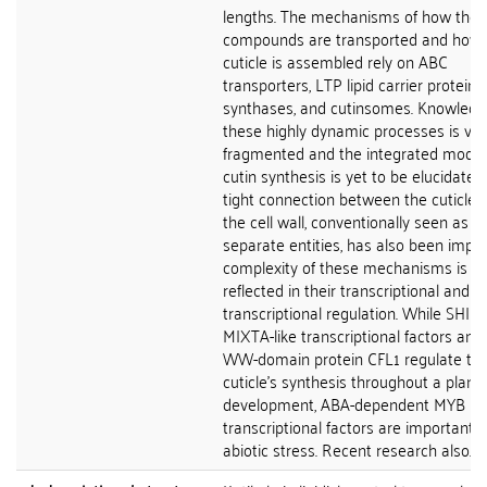
lengths. The mechanisms of how the
compounds are transported and how 
cuticle is assembled rely on ABC
transporters, LTP lipid carrier proteins,
synthases, and cutinsomes. Knowledg
these highly dynamic processes is ver
fragmented and the integrated model
cutin synthesis is yet to be elucidated.
tight connection between the cuticle 
the cell wall, conventionally seen as t
separate entities, has also been impli
complexity of these mechanisms is al
reflected in their transcriptional and p
transcriptional regulation. While SHIN
MIXTA-like transcriptional factors and
WW-domain protein CFL1 regulate th
cuticle's synthesis throughout a plant'
development, ABA-dependent MYB
transcriptional factors are important 
abiotic stress. Recent research also...