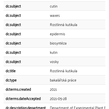
dc.subject
cutin
dc.subject
waxes
dc.subject
Rostlinná kutikula
dc.subject
epidermis
dc.subject
biosyntéza
dc.subject
kutin
dc.subject
vosky
dc.title
Rostlinná kutikula
dc.type
bakalářská práce
dcterms.created
2021
dcterms.dateAccepted
2021-05-28
dc.description.department
Department of Experimental Plant Bio