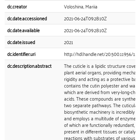
dc.creator
Voloshina, Mariia
dc.date.accessioned
2021-06-24T09:28:10Z
dc.date.available
2021-06-24T09:28:10Z
dc.date.issued
2021
dc.identifier.uri
http://hdl.handle.net/20.500.11956/12
dc.description.abstract
The cuticle is a lipidic structure coveri
plant aerial organs, providing mechani
rigidity and acting as a protective barri
contains the cutin polyester and waxe
which are derived from very-long-chain
acids. These compounds are synthesi
two separate pathways. The cuticular
biosynthetic machinery is incredibly 
and employs a multitude of enzymes
of which are functionally redundant, a
present in different tissues or catalys
reactions with substrates of various c