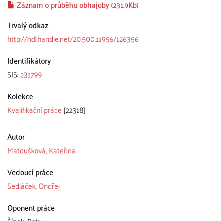
Záznam o průběhu obhajoby (231.9Kb)
Trvalý odkaz
http://hdl.handle.net/20.500.11956/126356
Identifikátory
SIS:
231799
Kolekce
Kvalifikační práce
[22318]
Autor
Matoušková, Kateřina
Vedoucí práce
Sedláček, Ondřej
Oponent práce