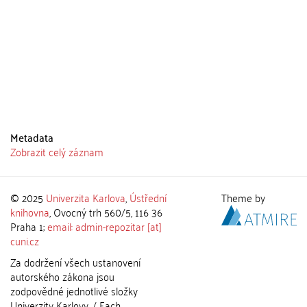
Metadata
Zobrazit celý záznam
© 2025
Univerzita Karlova
,
Ústřední
Theme by
knihovna
, Ovocný trh 560/5, 116 36
Praha 1;
email: admin-repozitar [at]
cuni.cz
Za dodržení všech ustanovení
autorského zákona jsou
zodpovědné jednotlivé složky
Univerzity Karlovy. / Each