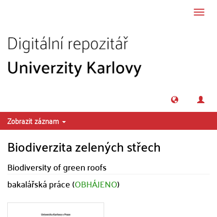
Přeskočit na obsah
Přepn
navig
Zobrazit záznam
Biodiverzita zelených střech
Biodiversity of green roofs
bakalářská práce (
OBHÁJENO
)