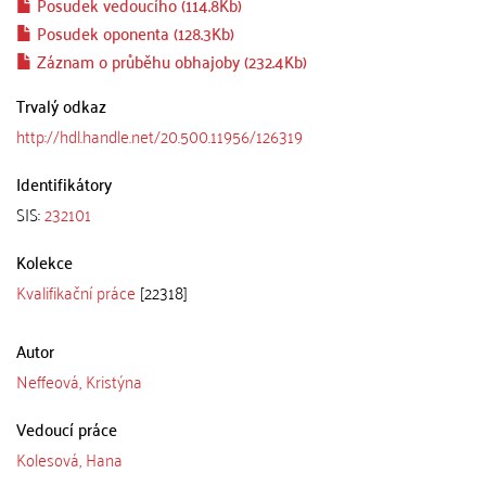
Posudek vedoucího (114.8Kb)
Posudek oponenta (128.3Kb)
Záznam o průběhu obhajoby (232.4Kb)
Trvalý odkaz
http://hdl.handle.net/20.500.11956/126319
Identifikátory
SIS:
232101
Kolekce
Kvalifikační práce
[22318]
Autor
Neffeová, Kristýna
Vedoucí práce
Kolesová, Hana