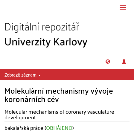
Přeskočit na obsah
Přepn
navig
Zobrazit záznam
Molekulární mechanismy vývoje
koronárních cév
Molecular mechanisms of coronary vasculature
development
bakalářská práce (
OBHÁJENO
)