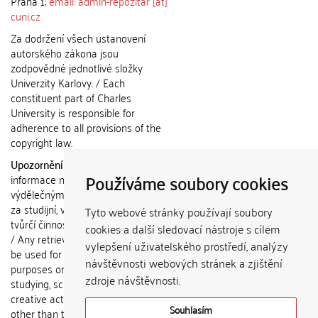
Praha 1;
email: admin-repozitar [at]
cuni.cz
Za dodržení všech ustanovení
autorského zákona jsou
zodpovědné jednotlivé složky
Univerzity Karlovy. / Each
constituent part of Charles
University is responsible for
adherence to all provisions of the
copyright law.
Upozornění / Notice:
Získané
Používáme soubory cookies
informace nemohou být použity k
výdělečným účelům nebo vydávány
za studijní, vědeckou nebo jinou
Tyto webové stránky používají soubory
tvůrčí činnost jiné osoby než autora.
cookies a další sledovací nástroje s cílem
/ Any retrieved information shall not
vylepšení uživatelského prostředí, analýzy
be used for any commercial
návštěvnosti webových stránek a zjištění
purposes or claimed as results of
zdroje návštěvnosti.
studying, scientific or any other
creative activities of any person
Souhlasím
other than the author.