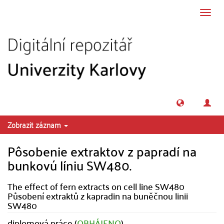
Přeskočit na obsah
Přepn
navig
Zobrazit záznam
Pôsobenie extraktov z papradí na
bunkovú líniu SW480.
The effect of fern extracts on cell line SW480
Působení extraktů z kapradin na buněčnou linii
SW480
diplomová práce (
OBHÁJENO
)