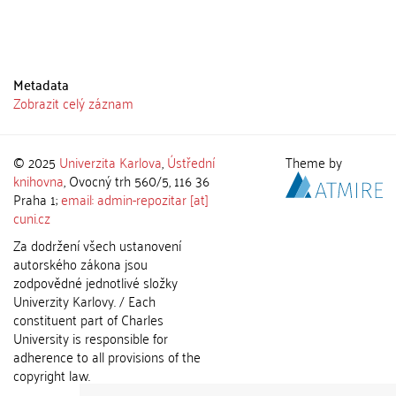
Metadata
Zobrazit celý záznam
© 2025
Univerzita Karlova
,
Ústřední
Theme by
knihovna
, Ovocný trh 560/5, 116 36
Praha 1;
email: admin-repozitar [at]
cuni.cz
Za dodržení všech ustanovení
autorského zákona jsou
zodpovědné jednotlivé složky
Univerzity Karlovy. / Each
constituent part of Charles
University is responsible for
adherence to all provisions of the
copyright law.