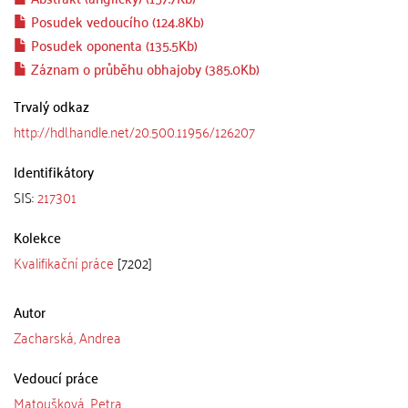
Posudek vedoucího (124.8Kb)
Posudek oponenta (135.5Kb)
Záznam o průběhu obhajoby (385.0Kb)
Trvalý odkaz
http://hdl.handle.net/20.500.11956/126207
Identifikátory
SIS:
217301
Kolekce
Kvalifikační práce
[7202]
Autor
Zacharská, Andrea
Vedoucí práce
Matoušková, Petra