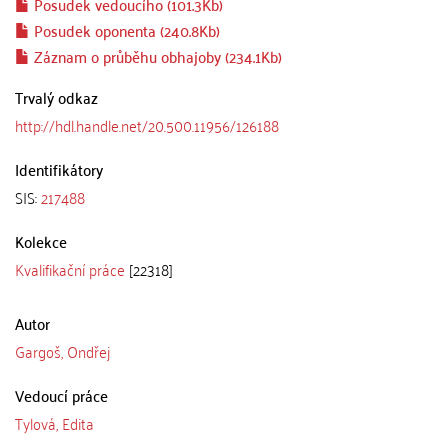
Posudek vedoucího (101.3Kb)
Posudek oponenta (240.8Kb)
Záznam o průběhu obhajoby (234.1Kb)
Trvalý odkaz
http://hdl.handle.net/20.500.11956/126188
Identifikátory
SIS:
217488
Kolekce
Kvalifikační práce
[22318]
Autor
Gargoš, Ondřej
Vedoucí práce
Tylová, Edita