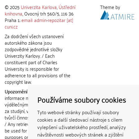
© 2025
Univerzita Karlova
,
Ústřední
Theme by
knihovna
, Ovocný trh 560/5, 116 36
Praha 1;
email: admin-repozitar [at]
cuni.cz
Za dodržení všech ustanovení
autorského zákona jsou
zodpovědné jednotlivé složky
Univerzity Karlovy. / Each
constituent part of Charles
University is responsible for
adherence to all provisions of the
copyright law.
Upozornění / Notice:
Získané
Používáme soubory cookies
informace nemohou být použity k
výdělečným účelům nebo vydávány
za studijní, vědeckou nebo jinou
Tyto webové stránky používají soubory
tvůrčí činnost jiné osoby než autora.
cookies a další sledovací nástroje s cílem
/ Any retrieved information shall not
vylepšení uživatelského prostředí, analýzy
be used for any commercial
návštěvnosti webových stránek a zjištění
purposes or claimed as results of