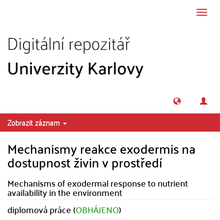
Přeskočit na obsah
Přepn
navig
Zobrazit záznam
Mechanismy reakce exodermis na
dostupnost živin v prostředí
Mechanisms of exodermal response to nutrient
availability in the environment
diplomová práce (
OBHÁJENO
)