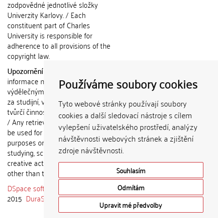
zodpovědné jednotlivé složky
Univerzity Karlovy. / Each
constituent part of Charles
University is responsible for
adherence to all provisions of the
copyright law.
Upozornění / Notice:
Získané
Používáme soubory cookies
informace nemohou být použity k
výdělečným účelům nebo vydávány
za studijní, vědeckou nebo jinou
Tyto webové stránky používají soubory
tvůrčí činnost jiné osoby než autora.
cookies a další sledovací nástroje s cílem
/ Any retrieved information shall not
vylepšení uživatelského prostředí, analýzy
be used for any commercial
návštěvnosti webových stránek a zjištění
purposes or claimed as results of
zdroje návštěvnosti.
studying, scientific or any other
creative activities of any person
Souhlasím
other than the author.
DSpace software
copyright © 2002-
Odmítám
2015
DuraSpace
Upravit mé předvolby