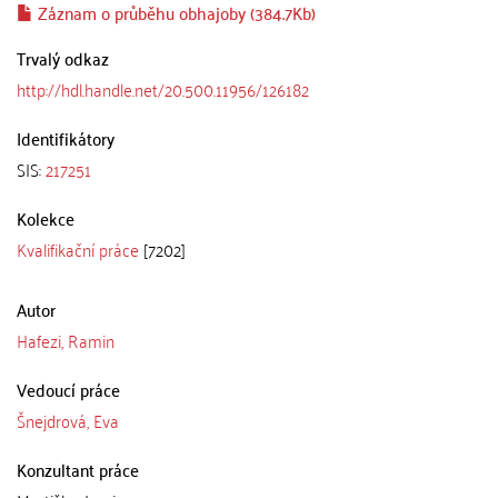
Záznam o průběhu obhajoby (384.7Kb)
Trvalý odkaz
http://hdl.handle.net/20.500.11956/126182
Identifikátory
SIS:
217251
Kolekce
Kvalifikační práce
[7202]
Autor
Hafezi, Ramin
Vedoucí práce
Šnejdrová, Eva
Konzultant práce