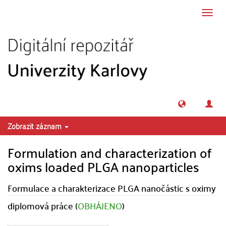
Přeskočit na obsah
Přepn
navig
Zobrazit záznam
Formulation and characterization of
oxims loaded PLGA nanoparticles
Formulace a charakterizace PLGA nanočástic s oximy
diplomová práce (
OBHÁJENO
)