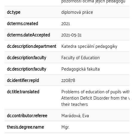
pozornosti očima jejich pedagogů
dc.type
diplomová práce
dcterms.created
2021
dcterms.dateAccepted
2021-05-31
dc.description.department
Katedra speciální pedagogiky
dc.description.faculty
Faculty of Education
dc.description.faculty
Pedagogická fakulta
dc.identifier.repId
220878
dc.title.translated
Problems of education of pupils with
Attention Deficit Disorder from the vi
their teachers
dc.contributor.referee
Marádová, Eva
thesis.degree.name
Mgr.