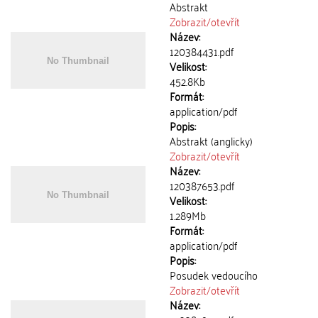
Abstrakt
Zobrazit/
otevřít
Název:
120384431.pdf
Velikost:
452.8Kb
Formát:
application/pdf
Popis:
Abstrakt (anglicky)
Zobrazit/
otevřít
Název:
120387653.pdf
Velikost:
1.289Mb
Formát:
application/pdf
Popis:
Posudek vedoucího
Zobrazit/
otevřít
Název: