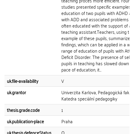
teaching proces more efficient. Four c
studies presented specific examples o
education of two pupils with ADHD a
with ADD and associated problems w
often educated with the support of a
teaching assistant.Teachers, using the
example of these pupils, summarized 
findings, which can be applied in a wid
range of education of pupils with Atte
Deficit Disorder. The presence of sele
pupils in teaching has slowed down t
pace of education, it...
uk.file-availability
V
uk.grantor
Univerzita Karlova, Pedagogická fakult
Katedra speciální pedagogiky
thesis.grade.code
1
uk.publication-place
Praha
uk.thesis.defenceStatus
O