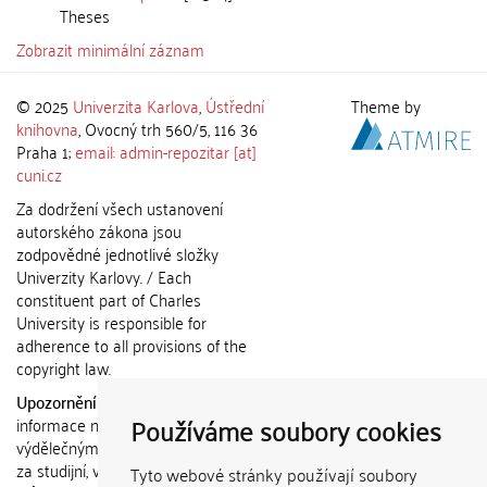
Theses
Zobrazit minimální záznam
© 2025
Univerzita Karlova
,
Ústřední
Theme by
knihovna
, Ovocný trh 560/5, 116 36
Praha 1;
email: admin-repozitar [at]
cuni.cz
Za dodržení všech ustanovení
autorského zákona jsou
zodpovědné jednotlivé složky
Univerzity Karlovy. / Each
constituent part of Charles
University is responsible for
adherence to all provisions of the
copyright law.
Upozornění / Notice:
Získané
Používáme soubory cookies
informace nemohou být použity k
výdělečným účelům nebo vydávány
za studijní, vědeckou nebo jinou
Tyto webové stránky používají soubory