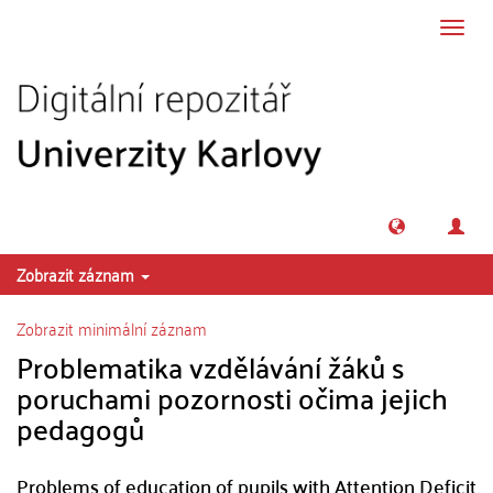
Přeskočit na obsah
Přepn
navig
Zobrazit záznam
Zobrazit minimální záznam
Problematika vzdělávání žáků s
poruchami pozornosti očima jejich
pedagogů
Problems of education of pupils with Attention Deficit