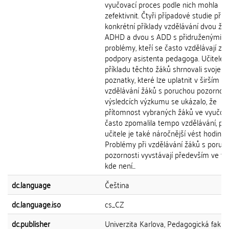
vyučovací proces podle nich mohla
zefektivnit. Čtyři případové studie přiblí
konkrétní příklady vzdělávání dvou žá
ADHD a dvou s ADD s přidruženými
problémy, kteří se často vzdělávají za
podpory asistenta pedagoga. Učitelé 
příkladu těchto žáků shrnovali svoje
poznatky, které lze uplatnit v širším s
vzdělávání žáků s poruchou pozornost
výsledcích výzkumu se ukázalo, že
přítomnost vybraných žáků ve vyučov
často zpomalila tempo vzdělávání, pr
učitele je také náročnější vést hodinu.
Problémy při vzdělávání žáků s poruc
pozornosti vyvstávají především ve tří
kde není...
dc.language
Čeština
dc.language.iso
cs_CZ
dc.publisher
Univerzita Karlova, Pedagogická fakul