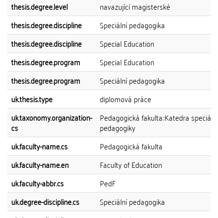
thesis.degree.level
navazující magisterské
thesis.degree.discipline
Speciální pedagogika
thesis.degree.discipline
Special Education
thesis.degree.program
Special Education
thesis.degree.program
Speciální pedagogika
uk.thesis.type
diplomová práce
uk.taxonomy.organization-
Pedagogická fakulta::Katedra speciální
cs
pedagogiky
uk.faculty-name.cs
Pedagogická fakulta
uk.faculty-name.en
Faculty of Education
uk.faculty-abbr.cs
PedF
uk.degree-discipline.cs
Speciální pedagogika