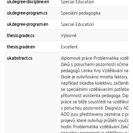
uk.degree-discipline.en
Special Education
uk.degree-program.cs
Speciální pedagogika
uk.degree-program.en
Special Education
thesis.grade.cs
Výborně
thesis.grade.en
Excellent
uk.abstract.cs
diplomové práce Problematika vzdělá
žáků s poruchami pozornosti očima je
pedagogů Lenka Kny Vzdělávání na zá
škole je ovlivňováno mnoha faktory, ja
například skladba kolektivu, začlenění
se speciálními vzdělávacími potřebami
přítomnost asistenta pedagoga. Dipl
práce se blíže soustředí na vzděláván
s poruchou pozornosti. Diagnózy ADH
ADD jsou představeny zejména z poh
projevů, které ovlivňují průběh vyučov
hodin. Problematika vzdělávání žáků s
poruchou pozornosti je přiblížena z p