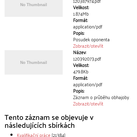
120387974.pdf
Velikost:
1.874Mb
Formát:
application/pdf
Popis:
Posudek oponenta
Zobrazit/
otevřít
Název:
120392073.pdf
Velikost:
479.8Kb
Formát:
application/pdf
Popis:
Záznam o průběhu obhajoby
Zobrazit/
otevřít
Tento záznam se objevuje v
následujících sbírkách
Kvalifikační práce
[21384]