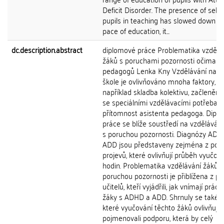
Deficit Disorder. The presence of sele
pupils in teaching has slowed down t
pace of education, it...
dc.description.abstract
diplomové práce Problematika vzdělá
žáků s poruchami pozornosti očima je
pedagogů Lenka Kny Vzdělávání na zá
škole je ovlivňováno mnoha faktory, ja
například skladba kolektivu, začlenění
se speciálními vzdělávacími potřebami
přítomnost asistenta pedagoga. Dipl
práce se blíže soustředí na vzděláván
s poruchou pozornosti. Diagnózy ADH
ADD jsou představeny zejména z poh
projevů, které ovlivňují průběh vyučov
hodin. Problematika vzdělávání žáků s
poruchou pozornosti je přiblížena z p
učitelů, kteří vyjádřili, jak vnímají práci 
žáky s ADHD a ADD. Shrnuly se také fa
které vyučování těchto žáků ovlivňují, 
pojmenovali podporu, která by celý