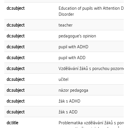
dc.subject
Education of pupils with Attention Defi
Disorder
dc.subject
teacher
dc.subject
pedagogue's opinion
dc.subject
pupil with ADHD
dc.subject
pupil with ADD
dc.subject
Vzdělávání žáků s poruchou pozornost
dc.subject
učitel
dc.subject
názor pedagoga
dc.subject
žák s ADHD
dc.subject
žák s ADD
dc.title
Problematika vzdělávání žáků s poru