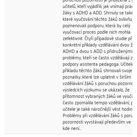
učitelů, kteří vyjádřili, jak vnímají práci 
žáky s ADHD a ADD. Shrnuly se také fa
které vyučování těchto žáků ovlivňují, 
pojmenovali podporu, která by celý
vyučovací proces podle nich mohla
zefektivnit. Čtyři případové studie přiblí
konkrétní příklady vzdělávání dvou žá
ADHD a dvou s ADD s přidruženými
problémy, kteří se často vzdělávají za
podpory asistenta pedagoga. Učitelé 
příkladu těchto žáků shrnovali svoje
poznatky, které lze uplatnit v širším s
vzdělávání žáků s poruchou pozornost
výsledcích výzkumu se ukázalo, že
přítomnost vybraných žáků ve vyučov
často zpomalila tempo vzdělávání, pr
učitele je také náročnější vést hodinu.
Problémy při vzdělávání žáků s poruc
pozornosti vyvstávají především ve tří
kde není...