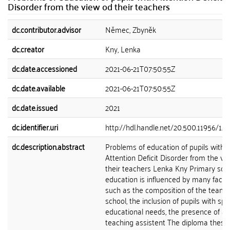
Disorder from the view od their teachers
dc.contributor.advisor
Němec, Zbyněk
dc.creator
Kny, Lenka
dc.date.accessioned
2021-06-21T07:50:55Z
dc.date.available
2021-06-21T07:50:55Z
dc.date.issued
2021
dc.identifier.uri
http://hdl.handle.net/20.500.11956/12
dc.description.abstract
Problems of education of pupils with
Attention Deficit Disorder from the vi
their teachers Lenka Kny Primary sch
education is influenced by many factor
such as the composition of the team 
school, the inclusion of pupils with spe
educational needs, the presence of a
teaching assistent The diploma thesis