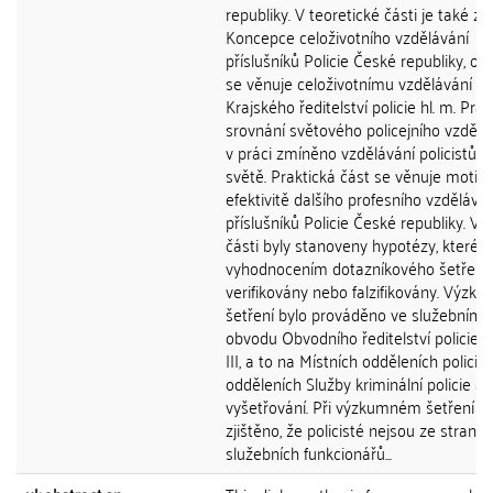
republiky. V teoretické části je také z
Koncepce celoživotního vzdělávání
příslušníků Policie České republiky, ok
se věnuje celoživotnímu vzdělávání u
Krajského ředitelství policie hl. m. Prah
srovnání světového policejního vzděláv
v práci zmíněno vzdělávání policistů v
světě. Praktická část se věnuje motiva
efektivitě dalšího profesního vzděláván
příslušníků Policie České republiky. V t
části byly stanoveny hypotézy, které j
vyhodnocením dotazníkového šetření
verifikovány nebo falzifikovány. Výzk
šetření bylo prováděno ve služebním
obvodu Obvodního ředitelství policie 
III, a to na Místních odděleních policie
odděleních Služby kriminální policie a
vyšetřování. Při výzkumném šetření by
zjištěno, že policisté nejsou ze strany
služebních funkcionářů...