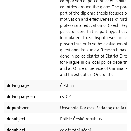
comparison of police officers in differe
countries around the globe. The practi
part of the diploma thesis focuses on
motivation and effectiveness of furthe
professional education of Czech Repub
police officers. In this part hypotheses
formulated. These hypotheses are eit
proven true or false by evaluation of
questionnaire survey. Research has b
done in police district of District Direc
for Prague III on local police departm
and at Office of Service of Criminal Po
and Investigation. One of the...
dc.language
Čeština
dc.language.iso
cs_CZ
dc.publisher
Univerzita Karlova, Pedagogická fakul
dc.subject
Policie České republiky
dc.subject
celoživotní učení