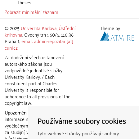
Theses
Zobrazit minimální záznam
© 2025
Univerzita Karlova
,
Ústřední
Theme by
knihovna
, Ovocný trh 560/5, 116 36
Praha 1;
email: admin-repozitar [at]
cuni.cz
Za dodržení všech ustanovení
autorského zákona jsou
zodpovědné jednotlivé složky
Univerzity Karlovy. / Each
constituent part of Charles
University is responsible for
adherence to all provisions of the
copyright law.
Upozornění / Notice:
Získané
Používáme soubory cookies
informace nemohou být použity k
výdělečným účelům nebo vydávány
za studijní, vědeckou nebo jinou
Tyto webové stránky používají soubory
tvůrčí činnost jiné osoby než autora.