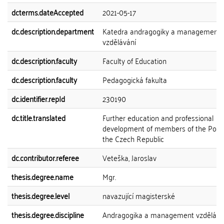
dcterms.dateAccepted
2021-05-17
dc.description.department
Katedra andragogiky a management
vzdělávání
dc.description.faculty
Faculty of Education
dc.description.faculty
Pedagogická fakulta
dc.identifier.repId
230190
dc.title.translated
Further education and professional
development of members of the Polic
the Czech Republic
dc.contributor.referee
Veteška, Jaroslav
thesis.degree.name
Mgr.
thesis.degree.level
navazující magisterské
thesis.degree.discipline
Andragogika a management vzdělává