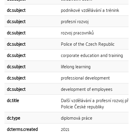
dc.subject
podnikové vzdělávání a trénink
dc.subject
profesní rozvoj
dc.subject
rozvoj pracovníků
dc.subject
Police of the Czech Republic
dc.subject
corporate education and training
dc.subject
lifelong learning
dc.subject
professional development
dc.subject
development of employees
dc.title
Další vzdělávání a profesní rozvoj přís
Policie České republiky
dc.type
diplomová práce
dcterms.created
2021