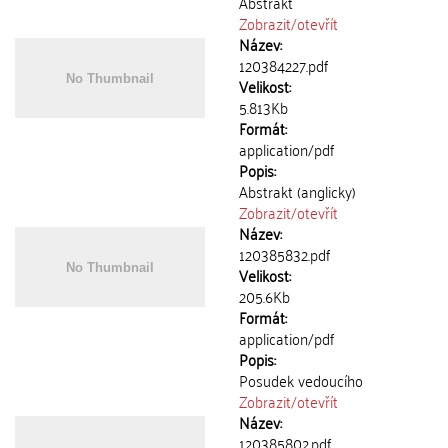
Abstrakt
Zobrazit/
otevřít
Název:
120384227.pdf
Velikost:
5.813Kb
Formát:
application/pdf
Popis:
Abstrakt (anglicky)
Zobrazit/
otevřít
Název:
120385832.pdf
Velikost:
205.6Kb
Formát:
application/pdf
Popis:
Posudek vedoucího
Zobrazit/
otevřít
Název:
120385802.pdf