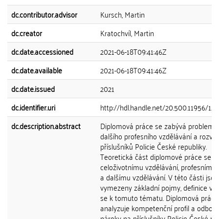
dc.contributor.advisor
Kursch, Martin
dc.creator
Kratochvíl, Martin
dc.date.accessioned
2021-06-18T09:41:46Z
dc.date.available
2021-06-18T09:41:46Z
dc.date.issued
2021
dc.identifier.uri
http://hdl.handle.net/20.500.11956/12
dc.description.abstract
Diplomová práce se zabývá problema
dalšího profesního vzdělávání a rozvoj
příslušníků Policie České republiky.
Teoretická část diplomové práce se v
celoživotnímu vzdělávání, profesnímu 
a dalšímu vzdělávání. V této části jsou
vymezeny základní pojmy, definice vzt
se k tomuto tématu. Diplomová práce
analyzuje kompetenční profil a odbor
nároky na příslušníky Policie České rep