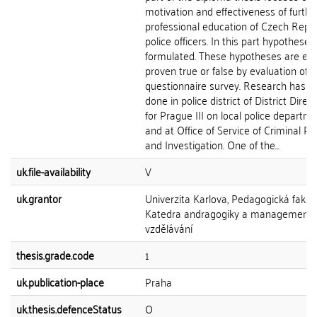
motivation and effectiveness of furthe
professional education of Czech Repub
police officers. In this part hypotheses
formulated. These hypotheses are eit
proven true or false by evaluation of
questionnaire survey. Research has b
done in police district of District Direc
for Prague III on local police departm
and at Office of Service of Criminal Po
and Investigation. One of the...
uk.file-availability
V
uk.grantor
Univerzita Karlova, Pedagogická fakult
Katedra andragogiky a management
vzdělávání
thesis.grade.code
1
uk.publication-place
Praha
uk.thesis.defenceStatus
O