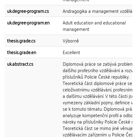
uk.degree-program.cs
Andragogika a management vzdělává
uk.degree-program.en
Adult education and educational
management
thesis.grade.cs
Výborně
thesis.grade.en
Excellent
uk.abstract.cs
Diplomová práce se zabývá problema
dalšího profesního vzdělávání a rozvoj
příslušníků Policie České republiky.
Teoretická část diplomové práce se v
celoživotnímu vzdělávání, profesnímu 
a dalšímu vzdělávání. V této části jsou
vymezeny základní pojmy, definice vzt
se k tomuto tématu. Diplomová práce
analyzuje kompetenční profil a odbor
nároky na příslušníky Policie České rep
Teoretická část se mimo jiné věnuje
vzdělávacím zařízením u Policie Česk