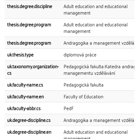
thesis.degree.discipline
Adult education and educational
management
thesis.degree.program
Adult education and educational
management
thesis.degree.program
Andragogika a management vzdělává
uk.thesis.type
diplomová práce
uk.taxonomy.organization-
Pedagogická fakulta::Katedra andrago
cs
managementu vzdělávání
uk.faculty-name.cs
Pedagogická fakulta
uk.faculty-name.en
Faculty of Education
uk.faculty-abbr.cs
PedF
uk.degree-discipline.cs
Andragogika a management vzdělává
uk.degree-discipline.en
Adult education and educational
management