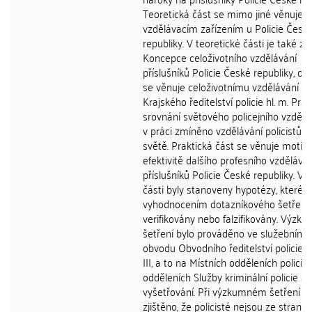
Teoretická část se mimo jiné věnuje
vzdělávacím zařízením u Policie Česk
republiky. V teoretické části je také z
Koncepce celoživotního vzdělávání
příslušníků Policie České republiky, ok
se věnuje celoživotnímu vzdělávání u
Krajského ředitelství policie hl. m. Prah
srovnání světového policejního vzděláv
v práci zmíněno vzdělávání policistů v
světě. Praktická část se věnuje motiva
efektivitě dalšího profesního vzděláván
příslušníků Policie České republiky. V t
části byly stanoveny hypotézy, které j
vyhodnocením dotazníkového šetření
verifikovány nebo falzifikovány. Výzk
šetření bylo prováděno ve služebním
obvodu Obvodního ředitelství policie 
III, a to na Místních odděleních policie
odděleních Služby kriminální policie a
vyšetřování. Při výzkumném šetření by
zjištěno, že policisté nejsou ze strany