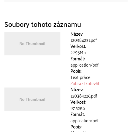
Soubory tohoto záznamu
Název:
120384231.pdf
Velikost:
2.295Mb
Formát:
application/pdf
Popis:
Text práce
Zobrazit/
otevřít
Název:
120384226.pdf
Velikost:
97.52Kb
Formát:
application/pdf
Popis: