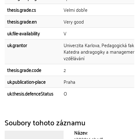
thesis.grade.cs
Velmi dobře
thesis.grade.en
Very good
uk.file-availability
V
uk.grantor
Univerzita Karlova, Pedagogická fakult
Katedra andragogiky a management
vzdělávání
thesis.grade.code
2
uk.publication-place
Praha
uk.thesis.defenceStatus
O
Soubory tohoto záznamu
Název: