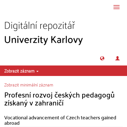
Přeskočit na obsah
Přepn
navig
Zobrazit záznam
Zobrazit minimální záznam
Profesní rozvoj českých pedagogů
získaný v zahraničí
Vocational advancement of Czech teachers gained
abroad