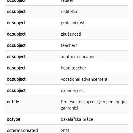
dc.subject
ředitelka
dc.subject
profesní růst
dc.subject
zkušenosti
dc.subject
teachers
dc.subject
another education
dc.subject
head teacher
dc.subject
vocational advancement
dc.subject
experiences
dc.title
Profesní rozvoj českých pedagogů zís
zahraničí
dc.type
bakalářská práce
dcterms.created
2021