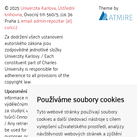
© 2025
Univerzita Karlova
,
Ústřední
Theme by
knihovna
, Ovocný trh 560/5, 116 36
Praha 1;
email: admin-repozitar [at]
cuni.cz
Za dodržení všech ustanovení
autorského zákona jsou
zodpovědné jednotlivé složky
Univerzity Karlovy. / Each
constituent part of Charles
University is responsible for
adherence to all provisions of the
copyright law.
Upozornění / Notice:
Získané
Používáme soubory cookies
informace nemohou být použity k
výdělečným účelům nebo vydávány
za studijní, vědeckou nebo jinou
Tyto webové stránky používají soubory
tvůrčí činnost jiné osoby než autora.
cookies a další sledovací nástroje s cílem
/ Any retrieved information shall not
vylepšení uživatelského prostředí, analýzy
be used for any commercial
návštěvnosti webových stránek a zjištění
purposes or claimed as results of