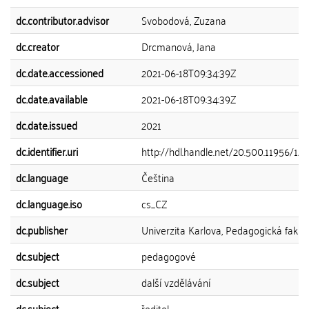
dc.contributor.advisor
Svobodová, Zuzana
dc.creator
Drcmanová, Jana
dc.date.accessioned
2021-06-18T09:34:39Z
dc.date.available
2021-06-18T09:34:39Z
dc.date.issued
2021
dc.identifier.uri
http://hdl.handle.net/20.500.11956/12
dc.language
Čeština
dc.language.iso
cs_CZ
dc.publisher
Univerzita Karlova, Pedagogická fakul
dc.subject
pedagogové
dc.subject
další vzdělávání
dc.subject
ředitel