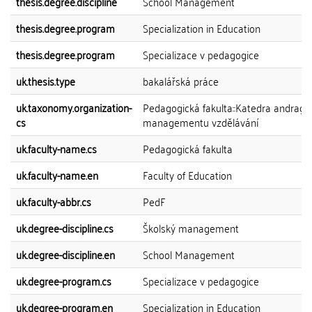
thesis.degree.discipline
School Management
thesis.degree.program
Specialization in Education
thesis.degree.program
Specializace v pedagogice
uk.thesis.type
bakalářská práce
uk.taxonomy.organization-
Pedagogická fakulta::Katedra andrago
cs
managementu vzdělávání
uk.faculty-name.cs
Pedagogická fakulta
uk.faculty-name.en
Faculty of Education
uk.faculty-abbr.cs
PedF
uk.degree-discipline.cs
Školský management
uk.degree-discipline.en
School Management
uk.degree-program.cs
Specializace v pedagogice
uk.degree-program.en
Specialization in Education