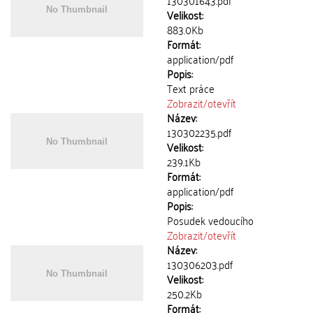
130301643.pdf
Velikost:
883.0Kb
Formát:
application/pdf
Popis:
Text práce
Zobrazit/
otevřít
Název:
130302235.pdf
Velikost:
239.1Kb
Formát:
application/pdf
Popis:
Posudek vedoucího
Zobrazit/
otevřít
Název:
130306203.pdf
Velikost:
250.2Kb
Formát: