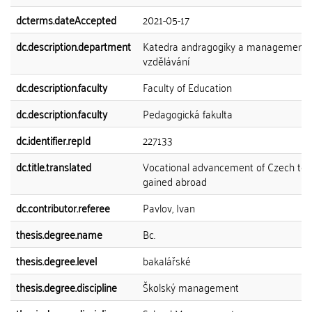
dcterms.dateAccepted
2021-05-17
dc.description.department
Katedra andragogiky a management
vzdělávání
dc.description.faculty
Faculty of Education
dc.description.faculty
Pedagogická fakulta
dc.identifier.repId
227133
dc.title.translated
Vocational advancement of Czech te
gained abroad
dc.contributor.referee
Pavlov, Ivan
thesis.degree.name
Bc.
thesis.degree.level
bakalářské
thesis.degree.discipline
Školský management