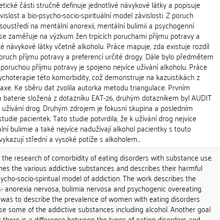
etické části stručně definuje jednotlivé návykové látky a popisuje
ávislost a bio-psycho-socio-spirituální model závislosti. Z poruch
soustředí na mentální anorexii, mentální bulimii a psychogenní
t se zaměřuje na výzkum žen trpících poruchami příjmu potravy a
ké návykové látky včetně alkoholu. Práce mapuje, zda existuje rozdíl
oruch příjmu potravy a preferencí určité drogy. Dále bylo předmětem
u poruchou příjmu potravy je spojeno nejvíce užívání alkoholu. Práce
ychoterapie této komorbidity, což demonstruje na kazuistikách z
raxe. Ke sběru dat zvolila autorka metodu triangulace. Prvním
á baterie složená z dotazníku EAT-26, druhým dotazníkem byl AUDIT
 užívání drog. Druhým zdrojem je fokusní skupina a posledním
tudie pacientek. Tato studie potvrdila, že k užívání drog nejvíce
lní bulimie a také nejvíce nadužívají alkohol pacientky s touto
ykazují střední a vysoké potíže s alkoholem...
n the research of comorbidity of eating disorders with substance use.
ines the various addictive substances and describes their harmful
sycho-socio-spiritual model of addiction. The work describes the
s- anorexia nervosa, bulimia nervosa and psychogenic overeating.
 was to describe the prevalence of women with eating disorders
e some of the addictive substances including alcohol. Another goal
there is a difference between the types of eating disorders and