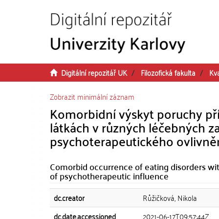
Přeskočit na obsah
Digitální repozitář UK
Filozofická fakulta
Kva
Zobrazit minimální záznam
Komorbidní výskyt poruchy pří
látkách v různých léčebných za
psychoterapeutického ovlivně
Comorbid occurrence of eating disorders with
of psychotherapeutic influence
dc.creator
Růžičková, Nikola
dc.date.accessioned
2021-06-17T09:57:44Z