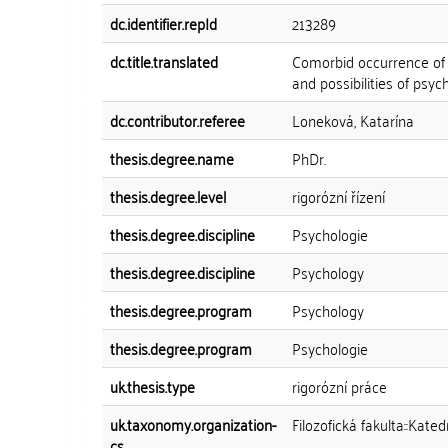
dc.identifier.repId
213289
dc.title.translated
Comorbid occurrence of 
and possibilities of psy
dc.contributor.referee
Loneková, Katarína
thesis.degree.name
PhDr.
thesis.degree.level
rigorózní řízení
thesis.degree.discipline
Psychologie
thesis.degree.discipline
Psychology
thesis.degree.program
Psychology
thesis.degree.program
Psychologie
uk.thesis.type
rigorózní práce
uk.taxonomy.organization-
Filozofická fakulta::Kate
cs