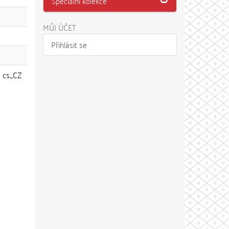
Speciální kolekce
MŮJ ÚČET
Přihlásit se
cs_CZ