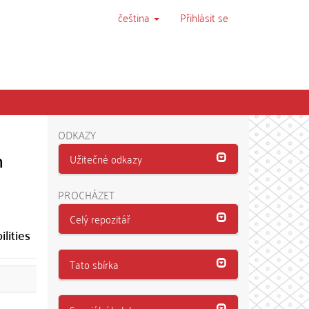
čeština
Přihlásit se
ODKAZY
h
Užitečné odkazy
PROCHÁZET
Celý repozitář
lities
Tato sbírka