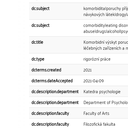
dc.subject
komorbidita|poruchy příj
návykových látek|drogy|
dc.subject
comorbidity|eating diso
abuse|drugs|alcohol|ps
dc.title
Komorbidní výskyt poruc
léčebných zařízeních a 
dc.type
rigorózní práce
dcterms.created
2021
dcterms.dateAccepted
2021-04-09
dc.description.department
Katedra psychologie
dc.description.department
Department of Psycholo
dc.description.faculty
Faculty of Arts
dc.description.faculty
Filozofická fakulta