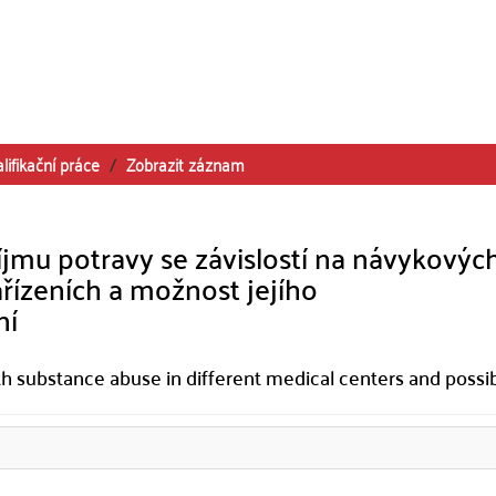
lifikační práce
Zobrazit záznam
jmu potravy se závislostí na návykovýc
řízeních a možnost jejího
ní
 substance abuse in different medical centers and possibi