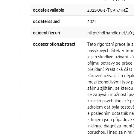
dc.date.available
2021-06-17T09:57:44Z
dc.date.issued
2021
dc.identifier.uri
http://hdl.handle.net/20
dc.description.abstract
Tato rigorózní práce je
návykových látek. V teor
jejich škodlivé užívání, z
příjmu potravy se práce 
přejídání. Praktická čás
zároveň užívajících něja
mezi jednotlivými typy p
zájmu zjištění, se ktero
se zabývá i možností ps
klinicko-psychologické p
zdrojem dat byla testov
a posledním dotazník na
zdrojem jsou případové s
inklinuje diagnóza mentá
poruchou. Hned za nimi v