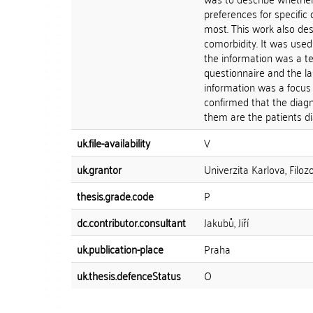
preferences for specific 
most. This work also des
comorbidity. It was used 
the information was a te
questionnaire and the la
information was a focus 
confirmed that the diagn
them are the patients d
uk.file-availability
V
uk.grantor
Univerzita Karlova, Filoz
thesis.grade.code
P
dc.contributor.consultant
Jakubů, Jiří
uk.publication-place
Praha
uk.thesis.defenceStatus
O