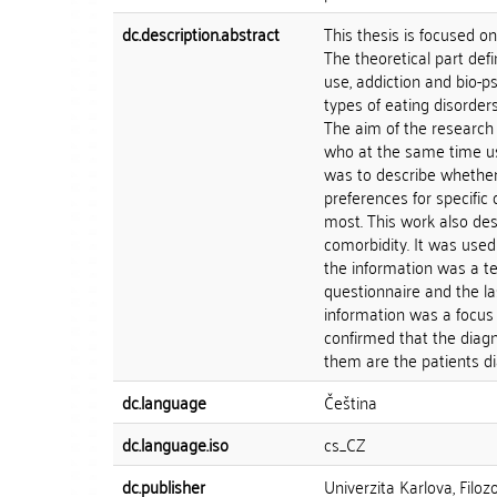
dc.description.abstract
This thesis is focused o
The theoretical part def
use, addiction and bio-p
types of eating disorder
The aim of the research
who at the same time us
was to describe whether 
preferences for specific 
most. This work also des
comorbidity. It was used 
the information was a te
questionnaire and the la
information was a focus 
confirmed that the diagn
them are the patients d
dc.language
Čeština
dc.language.iso
cs_CZ
dc.publisher
Univerzita Karlova, Filozo