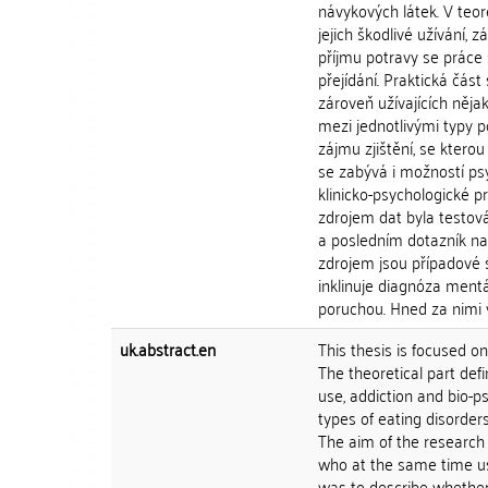
návykových látek. V teor
jejich škodlivé užívání, z
příjmu potravy se práce 
přejídání. Praktická čás
zároveň užívajících něja
mezi jednotlivými typy p
zájmu zjištění, se ktero
se zabývá i možností ps
klinicko-psychologické p
zdrojem dat byla testov
a posledním dotazník na
zdrojem jsou případové s
inklinuje diagnóza mentá
poruchou. Hned za nimi v
uk.abstract.en
This thesis is focused o
The theoretical part def
use, addiction and bio-p
types of eating disorder
The aim of the research
who at the same time us
was to describe whether 