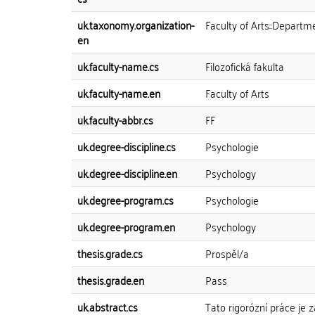
uk.taxonomy.organization-
Faculty of Arts::Departm
en
uk.faculty-name.cs
Filozofická fakulta
uk.faculty-name.en
Faculty of Arts
uk.faculty-abbr.cs
FF
uk.degree-discipline.cs
Psychologie
uk.degree-discipline.en
Psychology
uk.degree-program.cs
Psychologie
uk.degree-program.en
Psychology
thesis.grade.cs
Prospěl/a
thesis.grade.en
Pass
uk.abstract.cs
Tato rigorózní práce je