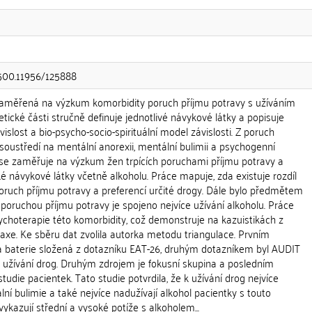
.500.11956/125888
 zaměřená na výzkum komorbidity poruch příjmu potravy s užíváním
etické části stručně definuje jednotlivé návykové látky a popisuje
ávislost a bio-psycho-socio-spirituální model závislosti. Z poruch
soustředí na mentální anorexii, mentální bulimii a psychogenní
t se zaměřuje na výzkum žen trpících poruchami příjmu potravy a
ké návykové látky včetně alkoholu. Práce mapuje, zda existuje rozdíl
oruch příjmu potravy a preferencí určité drogy. Dále bylo předmětem
u poruchou příjmu potravy je spojeno nejvíce užívání alkoholu. Práce
ychoterapie této komorbidity, což demonstruje na kazuistikách z
raxe. Ke sběru dat zvolila autorka metodu triangulace. Prvním
á baterie složená z dotazníku EAT-26, druhým dotazníkem byl AUDIT
 užívání drog. Druhým zdrojem je fokusní skupina a posledním
tudie pacientek. Tato studie potvrdila, že k užívání drog nejvíce
lní bulimie a také nejvíce nadužívají alkohol pacientky s touto
ykazují střední a vysoké potíže s alkoholem...