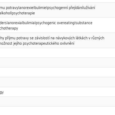
mu potravy|anorexie|bulimie|psychogenní přejídání|užívání
alkohol|psychoterapie
rders|anorexia|bulimia|psychogenic overeating|substance
ychotherapy
hy příjmu potravy se závislostí na návykových látkách v různých
možnost jejího psychoterapeutického ovlivnění
gy