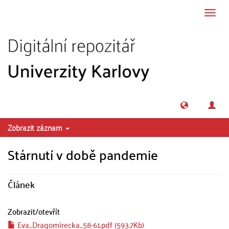
Přeskočit na obsah
Přepn
navig
Zobrazit záznam
Stárnutí v době pandemie
Článek
Zobrazit/
otevřít
Eva_Dragomirecka_58-61.pdf (593.7Kb)