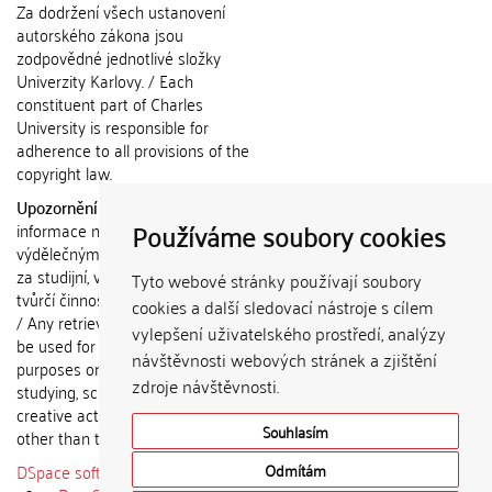
Za dodržení všech ustanovení
autorského zákona jsou
zodpovědné jednotlivé složky
Univerzity Karlovy. / Each
constituent part of Charles
University is responsible for
adherence to all provisions of the
copyright law.
Upozornění / Notice:
Získané
Používáme soubory cookies
informace nemohou být použity k
výdělečným účelům nebo vydávány
za studijní, vědeckou nebo jinou
Tyto webové stránky používají soubory
tvůrčí činnost jiné osoby než autora.
cookies a další sledovací nástroje s cílem
/ Any retrieved information shall not
vylepšení uživatelského prostředí, analýzy
be used for any commercial
návštěvnosti webových stránek a zjištění
purposes or claimed as results of
zdroje návštěvnosti.
studying, scientific or any other
creative activities of any person
Souhlasím
other than the author.
DSpace software
copyright © 2002-
Odmítám