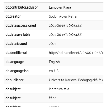
dc.contributor.advisor
Lancová, Klára
dc.creator
Sodomková, Petra
dc.date.accessioned
2021-06-15T10:05:48Z
dc.date.available
2021-06-15T10:05:48Z
dc.date.issued
2021
dc.identifier.uri
http://hdl.handle.net/20.500.11956/12
dc.language
English
dc.language.iso
en_US
dc.publisher
Univerzita Karlova, Pedagogická fakul
dc.subject
literatura faktu
dc.subject
žánr
dc.subject
registr