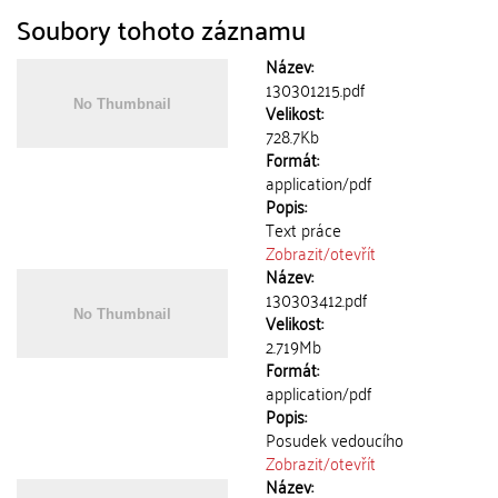
Soubory tohoto záznamu
Název:
130301215.pdf
Velikost:
728.7Kb
Formát:
application/pdf
Popis:
Text práce
Zobrazit/
otevřít
Název:
130303412.pdf
Velikost:
2.719Mb
Formát:
application/pdf
Popis:
Posudek vedoucího
Zobrazit/
otevřít
Název: