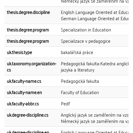
Německý jazyk se zaměřením na vzdě
thesis.degree.discipline
English Language Oriented at Educati
German Language Oriented at Educat
thesis.degree.program
Specialization in Education
thesis.degree.program
Specializace v pedagogice
uk.thesis.type
bakalářská práce
uk.taxonomy.organization-
Pedagogická fakulta::Katedra anglické
cs
jazyka a literatury
uk.faculty-name.cs
Pedagogická fakulta
uk.faculty-name.en
Faculty of Education
uk.faculty-abbr.cs
PedF
uk.degree-discipline.cs
Anglický jazyk se zaměřením na vzděl
Německý jazyk se zaměřením na vzdě
uk.degree-discipline.en
English Language Oriented at Educati