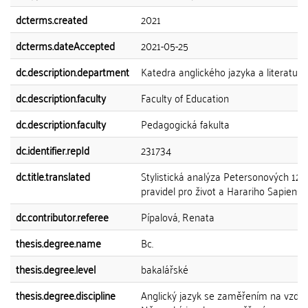
dcterms.created
2021
dcterms.dateAccepted
2021-05-25
dc.description.department
Katedra anglického jazyka a literatury
dc.description.faculty
Faculty of Education
dc.description.faculty
Pedagogická fakulta
dc.identifier.repId
231734
dc.title.translated
Stylistická analýza Petersonových 12
pravidel pro život a Harariho Sapiens
dc.contributor.referee
Pípalová, Renata
thesis.degree.name
Bc.
thesis.degree.level
bakalářské
thesis.degree.discipline
Anglický jazyk se zaměřením na vzděl