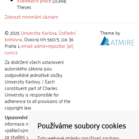
Kvalifikační práce
[21384]
Theses
Zobrazit minimální záznam
© 2025
Univerzita Karlova
,
Ústřední
Theme by
knihovna
, Ovocný trh 560/5, 116 36
Praha 1;
email: admin-repozitar [at]
cuni.cz
Za dodržení všech ustanovení
autorského zákona jsou
zodpovědné jednotlivé složky
Univerzity Karlovy. / Each
constituent part of Charles
University is responsible for
adherence to all provisions of the
copyright law.
Upozornění / Notice:
Získané
Používáme soubory cookies
informace nemohou být použity k
výdělečným účelům nebo vydávány
za studijní, vědeckou nebo jinou
Tyto webové stránky používají soubory