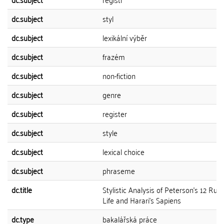
dc.subject
styl
dc.subject
lexikální výběr
dc.subject
frazém
dc.subject
non-fiction
dc.subject
genre
dc.subject
register
dc.subject
style
dc.subject
lexical choice
dc.subject
phraseme
dc.title
Stylistic Analysis of Peterson's 12 Rule
Life and Harari's Sapiens
dc.type
bakalářská práce