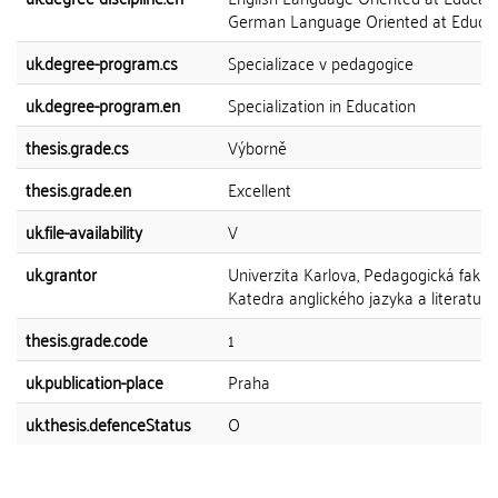
German Language Oriented at Educat
uk.degree-program.cs
Specializace v pedagogice
uk.degree-program.en
Specialization in Education
thesis.grade.cs
Výborně
thesis.grade.en
Excellent
uk.file-availability
V
uk.grantor
Univerzita Karlova, Pedagogická fakult
Katedra anglického jazyka a literatury
thesis.grade.code
1
uk.publication-place
Praha
uk.thesis.defenceStatus
O