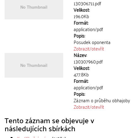
130306711.pdf
Velikost:
196.0Kb
Formát:
application/pdf
Popis:
Posudek oponenta
Zobrazit/
otevřít
Název:
130307960.pdf
Velikost:
477.8Kb
Formát:
application/pdf
Popis:
Záznam o průběhu obhajoby
Zobrazit/
otevřít
Tento záznam se objevuje v
následujících sbírkách