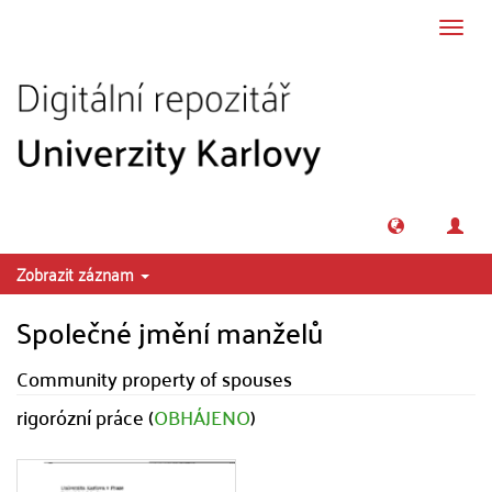
Přeskočit na obsah
Přepn
navig
Zobrazit záznam
Společné jmění manželů
Community property of spouses
rigorózní práce (
OBHÁJENO
)