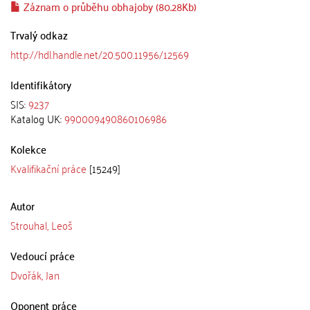
Záznam o průběhu obhajoby (80.28Kb)
Trvalý odkaz
http://hdl.handle.net/20.500.11956/12569
Identifikátory
SIS:
9237
Katalog UK:
990009490860106986
Kolekce
Kvalifikační práce
[15249]
Autor
Strouhal, Leoš
Vedoucí práce
Dvořák, Jan
Oponent práce