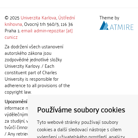
© 2025
Univerzita Karlova
,
Ústřední
Theme by
knihovna
, Ovocný trh 560/5, 116 36
Praha 1;
email: admin-repozitar [at]
cuni.cz
Za dodržení všech ustanovení
autorského zákona jsou
zodpovědné jednotlivé složky
Univerzity Karlovy. / Each
constituent part of Charles
University is responsible for
adherence to all provisions of the
copyright law.
Upozornění / Notice:
Získané
Používáme soubory cookies
informace nemohou být použity k
výdělečným účelům nebo vydávány
za studijní, vědeckou nebo jinou
Tyto webové stránky používají soubory
tvůrčí činnost jiné osoby než autora.
cookies a další sledovací nástroje s cílem
/ Any retrieved information shall not
vylepšení uživatelského prostředí, analýzy