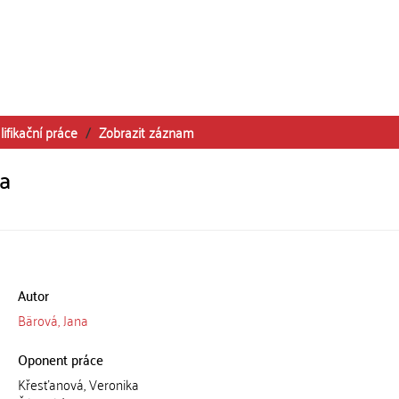
lifikační práce
Zobrazit záznam
va
Autor
Bärová, Jana
Oponent práce
Křesťanová, Veronika