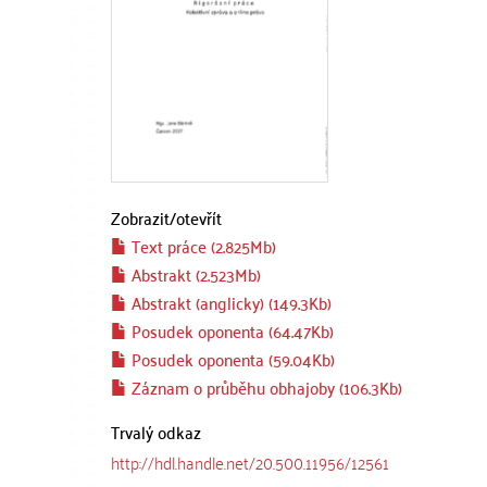
Zobrazit/
otevřít
Text práce (2.825Mb)
Abstrakt (2.523Mb)
Abstrakt (anglicky) (149.3Kb)
Posudek oponenta (64.47Kb)
Posudek oponenta (59.04Kb)
Záznam o průběhu obhajoby (106.3Kb)
Trvalý odkaz
http://hdl.handle.net/20.500.11956/12561