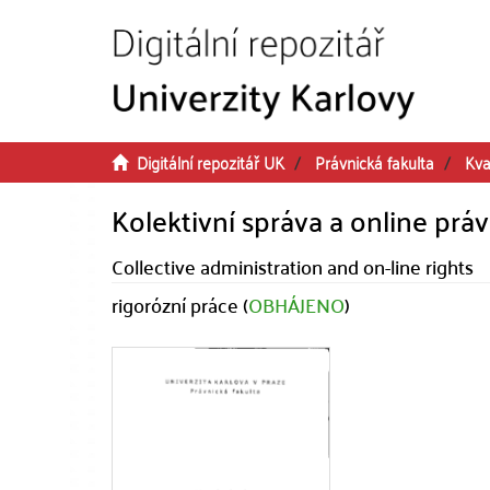
Přeskočit na obsah
Digitální repozitář UK
Právnická fakulta
Kva
Kolektivní správa a online prá
Collective administration and on-line rights
rigorózní práce (
OBHÁJENO
)