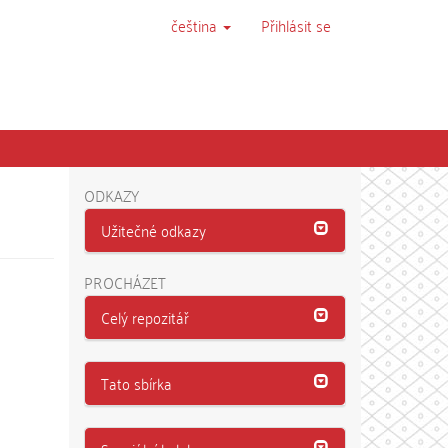
čeština
Přihlásit se
ODKAZY
Užitečné odkazy
PROCHÁZET
Celý repozitář
Tato sbírka