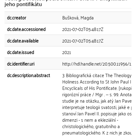
jeho pontifikátu
dc.creator
Bušková, Magda
dc.date.accessioned
2021-07-02T05:48:17Z
dc.date.available
2021-07-02T05:48:17Z
dc.date.issued
2021
dc.identifier.uri
http://hdl.handle.net/20.500.11956/12
dc.description.abstract
3 Bibliografická citace The Theology o
Holiness According to St John Paul II i
Encyclicals of His Pontificate. [rukopis]:
rigorózní práce / Mgr . -- s. 99. Anotace
studie je na otázku, jak atý Jan Pavel II
interpretuje teologii svatosti, jaké e p
stanoví Jan Pavel II. popisuje jako oso
dimenzi - s nem a ekleziální -
christologického, gratuitního a
pneumatologického. K z nich je zkou