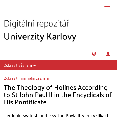
Přeskočit na obsah
Přepn
navig
Zobrazit záznam
Zobrazit minimální záznam
The Theology of Holines According
to St John Paul II in the Encyclicals of
His Pontificate
Teologie svatosti podle sv. Jan Pavla II. v encyklikách