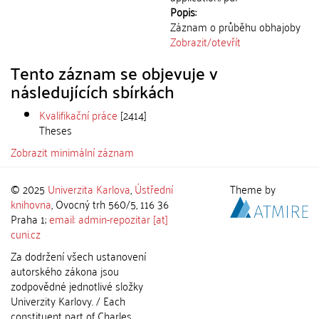
Popis:
Záznam o průběhu obhajoby
Zobrazit/
otevřít
Tento záznam se objevuje v
následujících sbírkách
Kvalifikační práce
[2414]
Theses
Zobrazit minimální záznam
© 2025
Univerzita Karlova
,
Ústřední
Theme by
knihovna
, Ovocný trh 560/5, 116 36
Praha 1;
email: admin-repozitar [at]
cuni.cz
Za dodržení všech ustanovení
autorského zákona jsou
zodpovědné jednotlivé složky
Univerzity Karlovy. / Each
constituent part of Charles