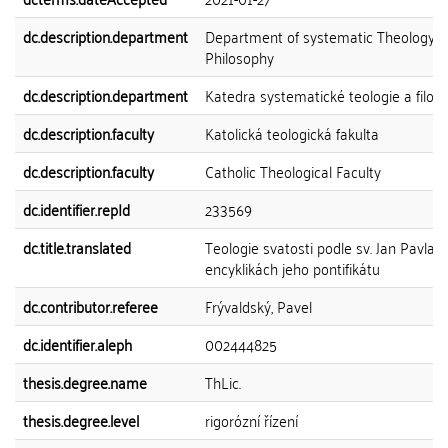
dc.description.department
Department of systematic Theology 
Philosophy
dc.description.department
Katedra systematické teologie a filoso
dc.description.faculty
Katolická teologická fakulta
dc.description.faculty
Catholic Theological Faculty
dc.identifier.repId
233569
dc.title.translated
Teologie svatosti podle sv. Jan Pavla II
encyklikách jeho pontifikátu
dc.contributor.referee
Frývaldský, Pavel
dc.identifier.aleph
002444825
thesis.degree.name
ThLic.
thesis.degree.level
rigorózní řízení