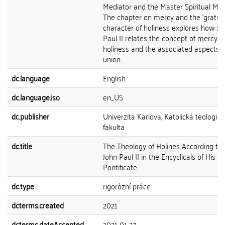
Mediator and the Master Spiritual Mod
The chapter on mercy and the 'gratuit
character of holiness explores how Jo
Paul II relates the concept of mercy t
holiness and the associated aspects o
union...
dc.language
English
dc.language.iso
en_US
dc.publisher
Univerzita Karlova, Katolická teologick
fakulta
dc.title
The Theology of Holines According to 
John Paul II in the Encyclicals of His
Pontificate
dc.type
rigorózní práce
dcterms.created
2021
dcterms.dateAccepted
2021-01-27