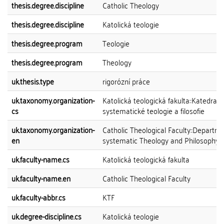
thesis.degree.discipline
Catholic Theology
thesis.degree.discipline
Katolická teologie
thesis.degree.program
Teologie
thesis.degree.program
Theology
uk.thesis.type
rigorózní práce
uk.taxonomy.organization-
Katolická teologická fakulta::Katedra
cs
systematické teologie a filosofie
uk.taxonomy.organization-
Catholic Theological Faculty::Departme
en
systematic Theology and Philosophy
uk.faculty-name.cs
Katolická teologická fakulta
uk.faculty-name.en
Catholic Theological Faculty
uk.faculty-abbr.cs
KTF
uk.degree-discipline.cs
Katolická teologie