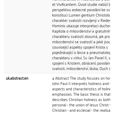
et Vivificantem. Úvod studie nabízí bib
perspektivu eobecné povolání ke svato
konstituci Lumen gentium Christologi
charakter svatosti rozvíjený v Redem
Hominis ukazuje interpretaci duchovní
Kapitola o milosrdenství a gratuitním
charakteru svatosti zkoumá, jak propo
milosrdenství se svatostí a jaké jsou
související aspekty spojení Krista s
pojednávající o lásce a pneumatologi
charakteru v církvi. Sv. Jan Pavel II., sva
spojení s Kristem, obrácení, povolání k
svatosti, milosrdenství, láska, Duch sv
uk.abstract.en
4 Abstract The study focuses on how 
John Paul II interprets holiness and w
aspects and characteristics of holines
emphasises. The basic thesis is that 
describes Christian holiness as both
personal - the union of Jesus Christ wi
Christian - and ecclesial - the realisati