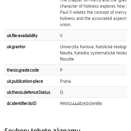
character of holiness explores how Jo
Paul II relates the concept of mercy t
holiness and the associated aspects o
union...
uk.file-availability
V
uk.grantor
Univerzita Karlova, Katolická teologick
fakulta, Katedra systematické teologi
filosofie
thesis.grade.code
P
uk.publication-place
Praha
uk.thesis.defenceStatus
O
dc.identifier.lisID
990024448250106986
Soubory tohoto záznamu