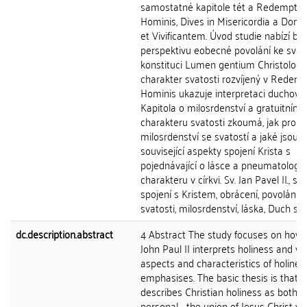
samostatné kapitole tét a Redemptor
Hominis, Dives in Misericordia a Dom
et Vivificantem. Úvod studie nabízí bib
perspektivu eobecné povolání ke svato
konstituci Lumen gentium Christologi
charakter svatosti rozvíjený v Redem
Hominis ukazuje interpretaci duchovní
Kapitola o milosrdenství a gratuitním
charakteru svatosti zkoumá, jak propo
milosrdenství se svatostí a jaké jsou
související aspekty spojení Krista s
pojednávající o lásce a pneumatologi
charakteru v církvi. Sv. Jan Pavel II., sva
spojení s Kristem, obrácení, povolání k
svatosti, milosrdenství, láska, Duch sv
dc.description.abstract
4 Abstract The study focuses on how 
John Paul II interprets holiness and w
aspects and characteristics of holines
emphasises. The basic thesis is that 
describes Christian holiness as both
personal - the union of Jesus Christ wi