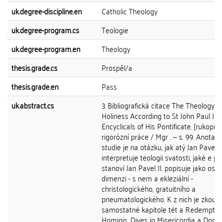
uk.degree-discipline.en
Catholic Theology
uk.degree-program.cs
Teologie
uk.degree-program.en
Theology
thesis.grade.cs
Prospěl/a
thesis.grade.en
Pass
uk.abstract.cs
3 Bibliografická citace The Theology o
Holiness According to St John Paul II i
Encyclicals of His Pontificate. [rukopis]:
rigorózní práce / Mgr . -- s. 99. Anotace
studie je na otázku, jak atý Jan Pavel II
interpretuje teologii svatosti, jaké e p
stanoví Jan Pavel II. popisuje jako oso
dimenzi - s nem a ekleziální -
christologického, gratuitního a
pneumatologického. K z nich je zkou
samostatné kapitole tét a Redemptor
Hominis, Dives in Misericordia a Dom