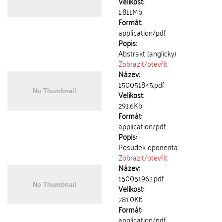
Velikost:
1.811Mb
Formát:
application/pdf
Popis:
Abstrakt (anglicky)
Zobrazit/
otevřít
Název:
150051845.pdf
Velikost:
291.6Kb
Formát:
application/pdf
Popis:
Posudek oponenta
Zobrazit/
otevřít
Název:
150051962.pdf
Velikost:
281.0Kb
Formát:
application/pdf