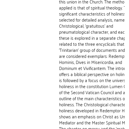
this union in the Church. The methodo
applied is that of spiritual theology. T
significant characteristics of holiness 
selected for detailed analysis, namely 
Christological, 'gratuitous' and
pneumatological character, and each 
these is explored in a separate chapt
related to the three encyclicals that f
'Trinitarian' group of documents and 
are considered exemplars: Redempto
Hominis, Dives in Misericordia, and
Dominum et Vivificantem. The introdu
offers a biblical perspective on holines
is followed by a focus on the universal 
holiness in the constitution Lumen G
of the Second Vatican Council and an
outline of the main characteristics of
holiness. The Christological character 
holiness developed in Redemptor Hom
shows an emphasis on Christ as Unic
Mediator and the Master Spiritual Mod
The chapter on mercy and the 'gratuit