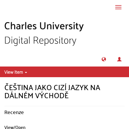
Skip to main content
Toggl
navig
View Item
ČEŠTINA JAKO CIZÍ JAZYK NA
DÁLNÉM VÝCHODĚ
Recenze
View/
Open