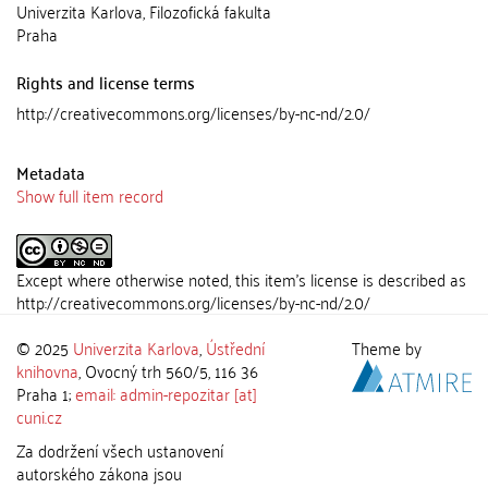
Univerzita Karlova, Filozofická fakulta
Praha
Rights and license terms
http://creativecommons.org/licenses/by-nc-nd/2.0/
Metadata
Show full item record
Except where otherwise noted, this item's license is described as
http://creativecommons.org/licenses/by-nc-nd/2.0/
© 2025
Univerzita Karlova
,
Ústřední
Theme by
knihovna
, Ovocný trh 560/5, 116 36
Praha 1;
email: admin-repozitar [at]
cuni.cz
Za dodržení všech ustanovení
autorského zákona jsou