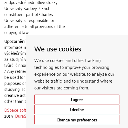
zodpovědné jednotlivé složky
Univerzity Karlovy. / Each
constituent part of Charles
University is responsible for
adherence to all provisions of the
copyright law.
Upozornění / Notice:
Získané
We use cookies
informace nemohou být použity k
výdělečným účelům nebo vydávány
za studijní, vědeckou nebo jinou
We use cookies and other tracking
tvůrčí činnost jiné osoby než autora.
technologies to improve your browsing
/ Any retrieved information shall not
experience on our website, to analyze our
be used for any commercial
website traffic, and to understand where
purposes or claimed as results of
our visitors are coming from.
studying, scientific or any other
creative activities of any person
I agree
other than the author.
DSpace software
copyright © 2002-
I decline
2015
DuraSpace
Change my preferences