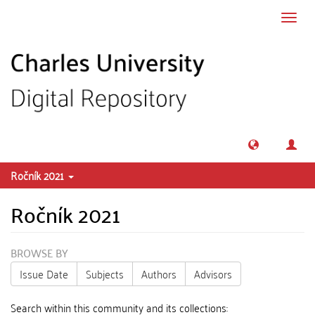
Skip to main content
Toggl
navig
Ročník 2021
Ročník 2021
BROWSE BY
Issue Date
Subjects
Authors
Advisors
Search within this community and its collections: