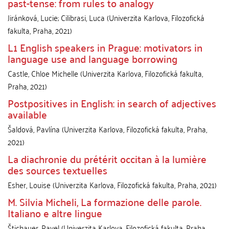
past-tense: from rules to analogy
Jiránková, Lucie
;
Cilibrasi, Luca
(
Univerzita Karlova, Filozofická
fakulta
,
Praha
,
2021
)
L1 English speakers in Prague: motivators in
language use and language borrowing
Castle, Chloe Michelle
(
Univerzita Karlova, Filozofická fakulta
,
Praha
,
2021
)
Postpositives in English: in search of adjectives
available
Šaldová, Pavlína
(
Univerzita Karlova, Filozofická fakulta
,
Praha
,
2021
)
La diachronie du prétérit occitan à la lumière
des sources textuelles
Esher, Louise
(
Univerzita Karlova, Filozofická fakulta
,
Praha
,
2021
)
M. Silvia Micheli, La formazione delle parole.
Italiano e altre lingue
Štichauer, Pavel
(
Univerzita Karlova, Filozofická fakulta
,
Praha
,