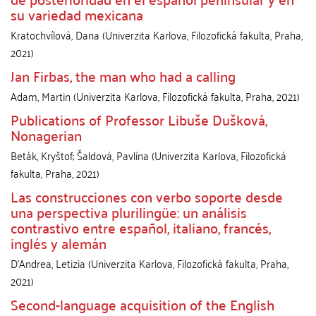
su variedad mexicana
Kratochvílová, Dana
(
Univerzita Karlova, Filozofická fakulta
,
Praha
,
2021
)
Jan Firbas, the man who had a calling
Adam, Martin
(
Univerzita Karlova, Filozofická fakulta
,
Praha
,
2021
)
Publications of Professor Libuše Dušková,
Nonagerian
Beták, Kryštof
;
Šaldová, Pavlína
(
Univerzita Karlova, Filozofická
fakulta
,
Praha
,
2021
)
Las construcciones con verbo soporte desde
una perspectiva plurilingüe: un análisis
contrastivo entre español, italiano, francés,
inglés y alemán
D’Andrea, Letizia
(
Univerzita Karlova, Filozofická fakulta
,
Praha
,
2021
)
Second-language acquisition of the English