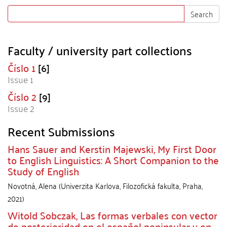
Search
Faculty / university part collections
Číslo 1
[6]
Issue 1
Číslo 2
[9]
Issue 2
Recent Submissions
Hans Sauer and Kerstin Majewski, My First Door
to English Linguistics: A Short Companion to the
Study of English
Novotná, Alena
(
Univerzita Karlova, Filozofická fakulta
,
Praha
,
2021
)
Witold Sobczak, Las formas verbales con vector
de posterioridad en el español peninsular y en