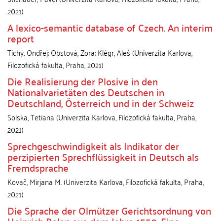
2021
)
A lexico-semantic database of Czech. An interim
report
Tichý, Ondřej
;
Obstová, Zora
;
Klégr, Aleš
(
Univerzita Karlova,
Filozofická fakulta
,
Praha
,
2021
)
Die Realisierung der Plosive in den
Nationalvarietäten des Deutschen in
Deutschland, Österreich und in der Schweiz
Solska, Tetiana
(
Univerzita Karlova, Filozofická fakulta
,
Praha
,
2021
)
Sprechgeschwindigkeit als Indikator der
perzipierten Sprechflüssigkeit in Deutsch als
Fremdsprache
Kovač, Mirjana M.
(
Univerzita Karlova, Filozofická fakulta
,
Praha
,
2021
)
Die Sprache der Olmützer Gerichtsordnung von