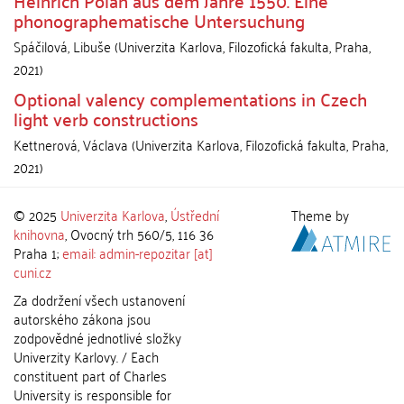
Heinrich Polan aus dem Jahre 1550. Eine
phonographematische Untersuchung
Spáčilová, Libuše
(
Univerzita Karlova, Filozofická fakulta
,
Praha
,
2021
)
Optional valency complementations in Czech
light verb constructions
Kettnerová, Václava
(
Univerzita Karlova, Filozofická fakulta
,
Praha
,
2021
)
© 2025
Univerzita Karlova
,
Ústřední
Theme by
knihovna
, Ovocný trh 560/5, 116 36
Praha 1;
email: admin-repozitar [at]
cuni.cz
Za dodržení všech ustanovení
autorského zákona jsou
zodpovědné jednotlivé složky
Univerzity Karlovy. / Each
constituent part of Charles
University is responsible for