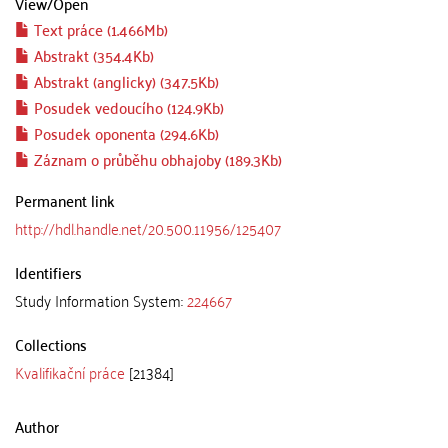
View/
Open
Text práce (1.466Mb)
Abstrakt (354.4Kb)
Abstrakt (anglicky) (347.5Kb)
Posudek vedoucího (124.9Kb)
Posudek oponenta (294.6Kb)
Záznam o průběhu obhajoby (189.3Kb)
Permanent link
http://hdl.handle.net/20.500.11956/125407
Identifiers
Study Information System:
224667
Collections
Kvalifikační práce
[21384]
Author