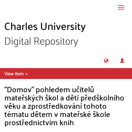
Skip to main content
Toggl
navig
View Item
"Domov" pohledem učitelů
mateřských škol a dětí předškolního
věku a zprostředkování tohoto
tématu dětem v mateřské škole
prostřednictvím knih