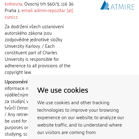
knihovna
, Ovocný trh 560/5, 116 36
Praha 1;
email: admin-repozitar [at]
cuni.cz
Za dodržení všech ustanovení
autorského zákona jsou
zodpovědné jednotlivé složky
Univerzity Karlovy. / Each
constituent part of Charles
University is responsible for
adherence to all provisions of the
copyright law.
Upozornění / Notice:
Získané
We use cookies
informace nemohou být použity k
výdělečným účelům nebo vydávány
za studijní, vědeckou nebo jinou
We use cookies and other tracking
tvůrčí činnost jiné osoby než autora.
technologies to improve your browsing
/ Any retrieved information shall not
experience on our website, to analyze our
be used for any commercial
website traffic, and to understand where
purposes or claimed as results of
our visitors are coming from.
studying, scientific or any other