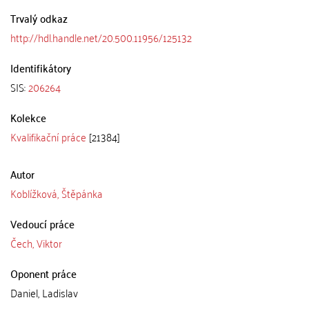
Trvalý odkaz
http://hdl.handle.net/20.500.11956/125132
Identifikátory
SIS:
206264
Kolekce
Kvalifikační práce
[21384]
Autor
Koblížková, Štěpánka
Vedoucí práce
Čech, Viktor
Oponent práce
Daniel, Ladislav