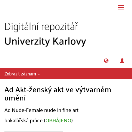
Přeskočit na obsah
Přepn
navig
Zobrazit záznam
Ad Akt-ženský akt ve výtvarném
umění
Ad Nude-Female nude in fine art
bakalářská práce (
OBHÁJENO
)