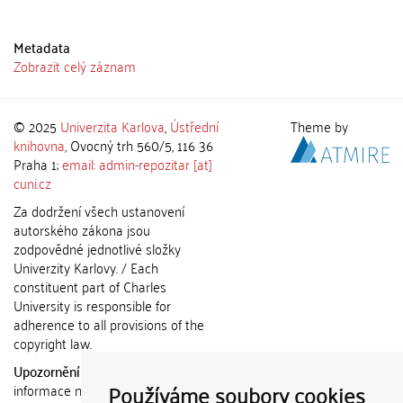
Metadata
Zobrazit celý záznam
© 2025
Univerzita Karlova
,
Ústřední
Theme by
knihovna
, Ovocný trh 560/5, 116 36
Praha 1;
email: admin-repozitar [at]
cuni.cz
Za dodržení všech ustanovení
autorského zákona jsou
zodpovědné jednotlivé složky
Univerzity Karlovy. / Each
constituent part of Charles
University is responsible for
adherence to all provisions of the
copyright law.
Upozornění / Notice:
Získané
Používáme soubory cookies
informace nemohou být použity k